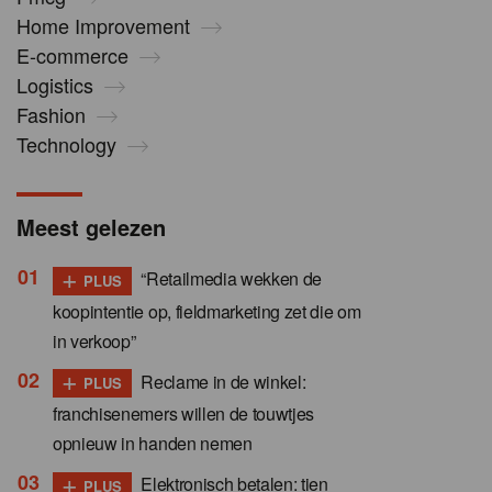
Home Improvement
E-commerce
Logistics
Fashion
Technology
Meest gelezen
+
“Retailmedia wekken de
PLUS
koopintentie op, fieldmarketing zet die om
in verkoop”
+
Reclame in de winkel:
PLUS
franchisenemers willen de touwtjes
opnieuw in handen nemen
+
Elektronisch betalen: tien
PLUS