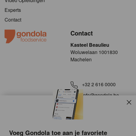
Video Opleidingen
Experts
Contact
Contact
Kasteel Beaulieu
​​​Woluwelaan 1001830
Machelen
+32 2 616 0000
info@gondola.be
Slui
Volg ons op
Voeg Gondola toe aan je favoriete