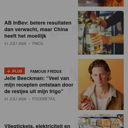
R
e
AB InBev: betere resultaten
t
dan verwacht, maar China
heeft het moeilijk
a
31 JULI 2026
• FMCG
i
l
+
i
PLUS
FAMOUS FRIDGE
Jelle Beeckman: “Veel van
n
mijn recepten ontstaan door
B
de restjes uit mijn frigo”
31 JULI 2026
• FOODRETAIL
e
l
g
Vliegtickets, elektriciteit en