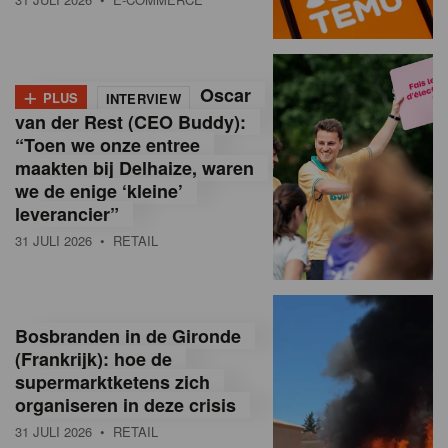
o
l
+
Oscar
a
PLUS
INTERVIEW
van der Rest (CEO Buddy):
M
“Toen we onze entree
maakten bij Delhaize, waren
a
we de enige ‘kleine’
g
leverancier”
31 JULI 2026
• RETAIL
a
z
i
Bosbranden in de Gironde
n
(Frankrijk): hoe de
supermarktketens zich
e
organiseren in deze crisis
,
31 JULI 2026
• RETAIL