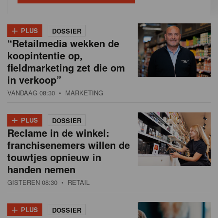
+
PLUS
DOSSIER
“Retailmedia wekken de
koopintentie op,
fieldmarketing zet die om
in verkoop”
VANDAAG 08:30
• MARKETING
+
PLUS
DOSSIER
Reclame in de winkel:
franchisenemers willen de
touwtjes opnieuw in
handen nemen
GISTEREN 08:30
• RETAIL
+
PLUS
DOSSIER