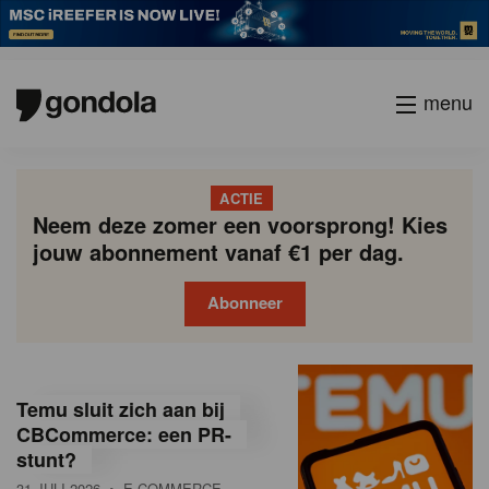
menu
ACTIE
Neem deze zomer een voorsprong! Kies
jouw abonnement vanaf €1 per dag.
Abonneer
G
Gondola
Gondola
academy
society
o
Temu sluit zich aan bij
n
CBCommerce: een PR-
stunt?
d
31 JULI 2026
• E-COMMERCE