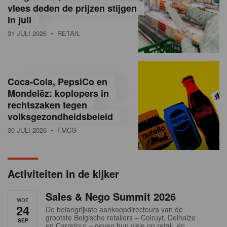
vlees deden de prijzen stijgen
i
in juli
ë
31 JULI 2026
• RETAIL
,
R
Coca-Cola, PepsiCo en
e
Mondelēz: koplopers in
t
rechtszaken tegen
volksgezondheidsbeleid
a
30 JULI 2026
• FMCG
i
l
Activiteiten in de kijker
n
Sales & Nego Summit 2026
e
WOE
24
De belangrijkste aankoopdirecteurs van de
w
grootste Belgische retailers – Colruyt, Delhaize
SEP
en Carrefour – geven hun visie op retail, én