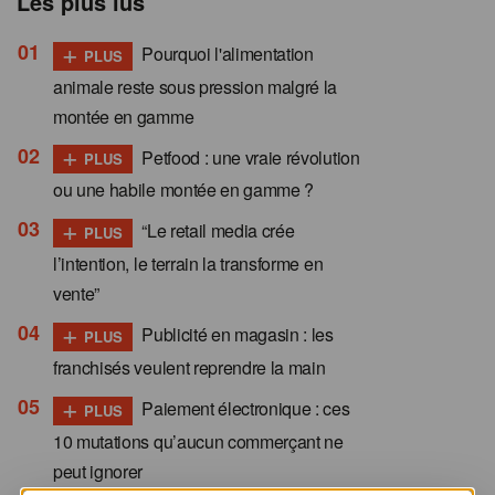
Les plus lus
+
Pourquoi l'alimentation
PLUS
animale reste sous pression malgré la
montée en gamme
+
Petfood : une vraie révolution
PLUS
ou une habile montée en gamme ?
+
“Le retail media crée
PLUS
l’intention, le terrain la transforme en
vente”
+
Publicité en magasin : les
PLUS
franchisés veulent reprendre la main
+
Paiement électronique : ces
PLUS
10 mutations qu’aucun commerçant ne
peut ignorer