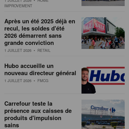
1 JUILLET 2026
• HOME
s
n
IMPROVEMENT
a
Après un été 2025 déjà en
t
recul, les soldes d'été
i
2026 démarrent sans
o
grande conviction
n
1 JUILLET 2026
• RETAIL
Hubo accueille un
nouveau directeur général
1 JUILLET 2026
• FMCG
Carrefour teste la
présence aux caisses de
produits d'impulsion
sains