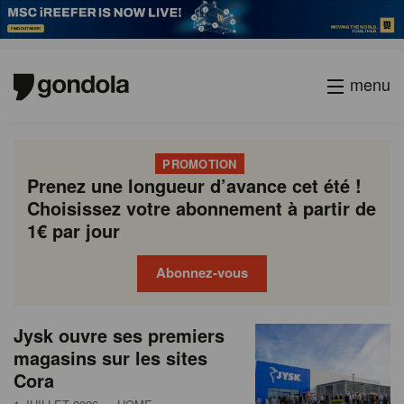
menu
PROMOTION
Prenez une longueur d’avance cet été !
Choisissez votre abonnement à partir de
1€ par jour
Abonnez-vous
N
Gondola
Gondola
Jysk ouvre ses premiers
P
Previous
Page
Page
Page
Page
Current
Page
Page
Page
Page
Next
academy
society
e
magasins sur les sites
a
page
page
page
Cora
g
w
i