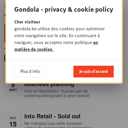
Gondola - privacy & cookie policy
Gondola Newsletter
Cher visiteur
gondola.be utilise des cookies pour optimiser
Restez au top dans le retail & le
votre navigation sur le site. En continuant à
foodservice !
naviguer, vous acceptez notre politique
en
matière de cookies
.
Plus d'info
Je suis d'accord
Foodservice - Joint
MER
9
business planning
SEPT
Intro to Negotiation: Succes aan de
onderhandelingstafel is geen toeval!
Into Retail - Sold out
MAR
15
Ne manquez pas cette occasion
unique de comprendre en profondeur