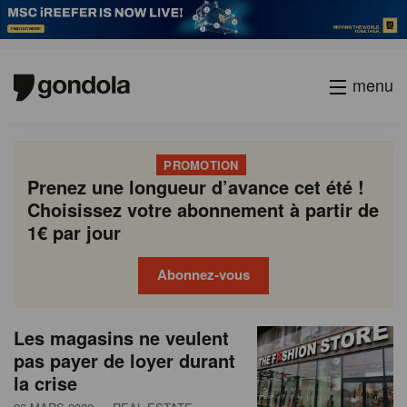
menu
PROMOTION
Prenez une longueur d’avance cet été !
Choisissez votre abonnement à partir de
1€ par jour
Abonnez-vous
N
Gondola
Gondola
Les magasins ne veulent
P
Previous
Page
Page
Page
Page
Current
Page
Page
Page
Page
Next
academy
society
e
pas payer de loyer durant
a
page
page
page
la crise
g
w
i