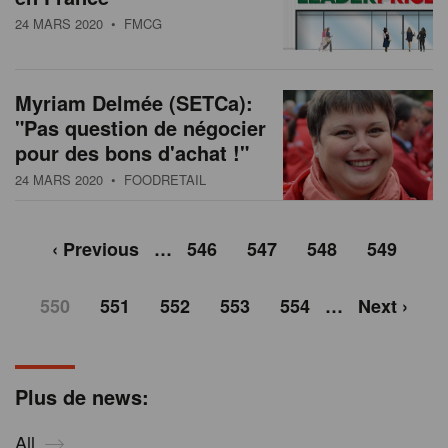
24 MARS 2020
• FMCG
Myriam Delmée (SETCa):
"Pas question de négocier
pour des bons d'achat !"
24 MARS 2020
• FOODRETAIL
‹ Previous
…
546
547
548
549
550
551
552
553
554
…
Next ›
Plus de news:
All