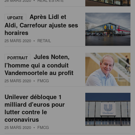
26 MARS 2020
• REAL ESTATE
s
n
a
Après Lidl et
UPDATE
t
Aldi, Carrefour ajuste ses
i
horaires
o
25 MARS 2020
• RETAIL
n
Jules Noten,
PORTRAIT
l'homme qui a conduit
Vandemoortele au profit
25 MARS 2020
• FMCG
Unilever débloque 1
milliard d'euros pour
lutter contre le
coronavirus
25 MARS 2020
• FMCG