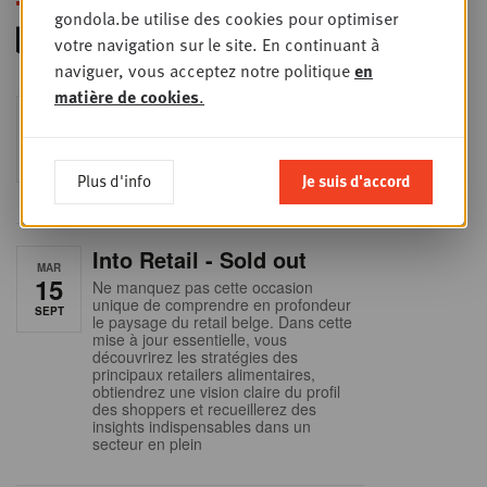
gondola.be utilise des cookies pour optimiser
votre navigation sur le site. En continuant à
naviguer, vous acceptez notre politique
en
matière de cookies
.
Foodservice - Joint
MER
9
business planning
SEPT
Intro to Negotiation: Succes aan de
Plus d'info
Je suis d'accord
onderhandelingstafel is geen toeval!
Into Retail - Sold out
MAR
15
Ne manquez pas cette occasion
unique de comprendre en profondeur
SEPT
le paysage du retail belge. Dans cette
mise à jour essentielle, vous
découvrirez les stratégies des
principaux retailers alimentaires,
obtiendrez une vision claire du profil
des shoppers et recueillerez des
insights indispensables dans un
secteur en plein