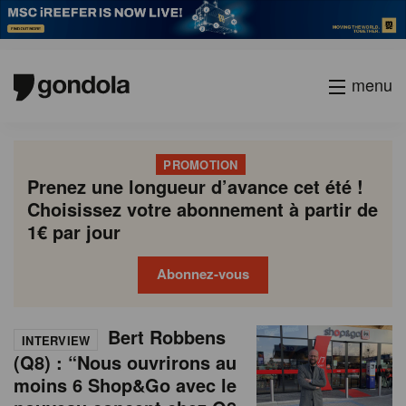
menu
PROMOTION
Prenez une longueur d’avance cet été !
Choisissez votre abonnement à partir de
1€ par jour
Abonnez-vous
N
Gondola
Gondola
P
Bert Robbens
Previous
Page
Page
Page
Page
Current
Page
Page
Page
Page
Next
academy
society
INTERVIEW
e
a
(Q8) : “Nous ouvrirons au
page
page
page
g
moins 6 Shop&Go avec le
w
i