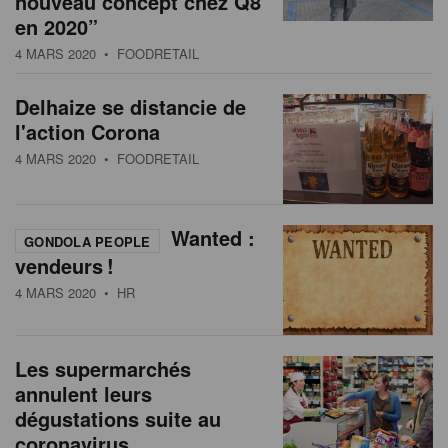
nouveau concept chez Q8
s
n
en 2020”
a
4 MARS 2020
• FOODRETAIL
t
i
Delhaize se distancie de
o
l'action Corona
n
4 MARS 2020
• FOODRETAIL
Wanted :
GONDOLA PEOPLE
vendeurs !
4 MARS 2020
• HR
Les supermarchés
annulent leurs
dégustations suite au
coronavirus