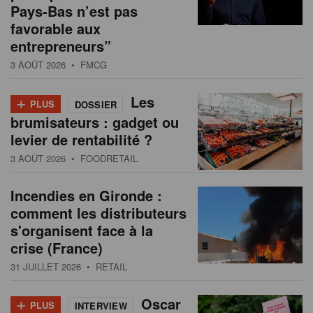
Pays-Bas n’est pas
favorable aux
entrepreneurs”
3 AOÛT 2026
• FMCG
+
Les
PLUS
DOSSIER
brumisateurs : gadget ou
levier de rentabilité ?
3 AOÛT 2026
• FOODRETAIL
Incendies en Gironde :
comment les distributeurs
s'organisent face à la
crise (France)
31 JUILLET 2026
• RETAIL
+
Oscar
PLUS
INTERVIEW