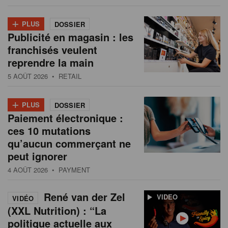
+
PLUS
DOSSIER
Publicité en magasin : les
franchisés veulent
reprendre la main
5 AOÛT 2026
• RETAIL
+
PLUS
DOSSIER
Paiement électronique :
ces 10 mutations
qu’aucun commerçant ne
peut ignorer
4 AOÛT 2026
• PAYMENT
René van der Zel
VIDEO
VIDÉO
(XXL Nutrition) : “La
politique actuelle aux