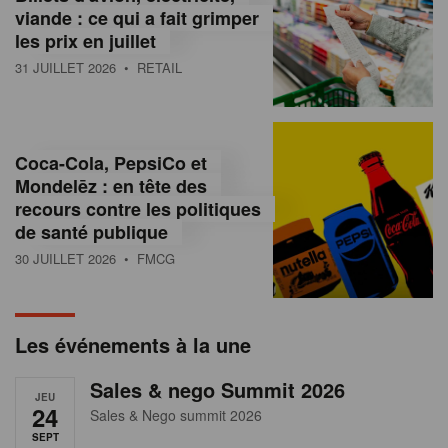
s
viande : ce qui a fait grimper
les prix en juillet
s
31 JUILLET 2026
• RETAIL
u
r
l
Coca-Cola, PepsiCo et
Mondelēz : en tête des
e
recours contre les politiques
r
de santé publique
30 JUILLET 2026
• FMCG
e
t
a
Les événements à la une
i
Sales & nego Summit 2026
JEU
l
24
Sales & Nego summit 2026
SEPT