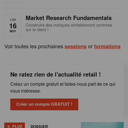
e
n
Market Research Fundamentals
B
LUN
16
Construire des marques véritablement centrées
sur le client !
e
NOV
l
Voir toutes les prochaines
or
sessions
formations
g
i
Ne ratez rien de l'actualité retail !
q
Créez un compte gratuit et faites-nous part de ce qui
u
vous intéresse.
e
Créer un compte GRATUIT !
+
PLUS
DOSSIER