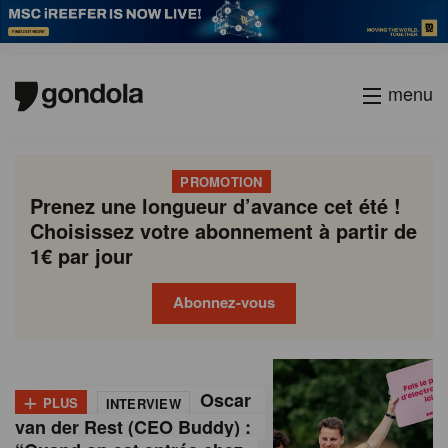
menu
PROMOTION
Prenez une longueur d’avance cet été !
Choisissez votre abonnement à partir de
1€ par jour
Abonnez-vous
G
Gondola
Gondola
academy
society
o
+
Oscar
PLUS
INTERVIEW
n
van der Rest (CEO Buddy) :