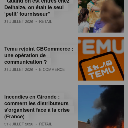
“Quand on est entrés chez
d
Delhaize, on était le seul
‘petit’ fournisseur”
o
31 JUILLET 2026
• RETAIL
l
a
M
Temu rejoint CBCommerce :
une opération de
a
communication ?
g
31 JUILLET 2026
• E-COMMERCE
a
z
Incendies en Gironde :
i
comment les distributeurs
n
s'organisent face à la crise
(France)
e
31 JUILLET 2026
• RETAIL