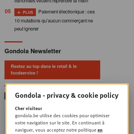
franchisés veulent reprendre la main
+
Paiement électronique : ces
PLUS
10 mutations qu’aucun commerçant ne
peut ignorer
Gondola Newsletter
Restez au top dans le retail & le
foodservice !
Gondola - privacy & cookie policy
Cher visiteur
Foodservice - Joint
gondola.be utilise des cookies pour optimiser
MER
9
business planning
votre navigation sur le site. En continuant à
naviguer, vous acceptez notre politique
en
SEPT
Intro to Negotiation: Succes aan de