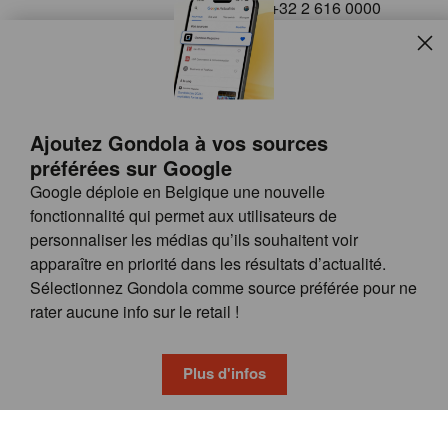
+32 2 616 0000
info@gondola.be
Slui
Follow us on
Ajoutez Gondola à vos sources
préférées sur Google
Google déploie en Belgique une nouvelle
fonctionnalité qui permet aux utilisateurs de
personnaliser les médias qu’ils souhaitent voir
apparaître en priorité dans les résultats d’actualité.
Site
© GONDOLA GROUP
Sélectionnez Gondola comme source préférée pour ne
by
FAQ
rater aucune info sur le retail !
wieni
POSSIBILITÉS DE PUBLICITÉ
CONDITIONS GÉNÉRALES
Plus d'infos
PRIVACY & COOKIE POLICY