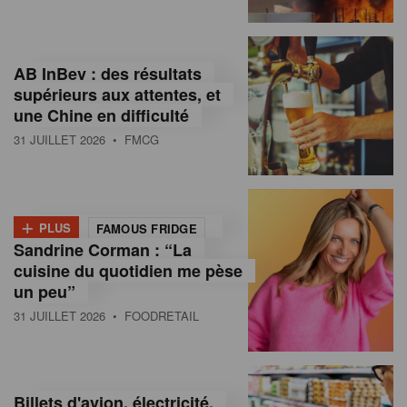
,
I
AB InBev : des résultats
n
supérieurs aux attentes, et
f
une Chine en difficulté
o
31 JUILLET 2026
• FMCG
r
m
+
PLUS
FAMOUS FRIDGE
a
Sandrine Corman : “La
cuisine du quotidien me pèse
t
un peu”
i
31 JUILLET 2026
• FOODRETAIL
o
n
Billets d'avion, électricité,