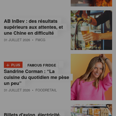
,
I
AB InBev : des résultats
n
supérieurs aux attentes, et
f
une Chine en difficulté
o
31 JUILLET 2026
• FMCG
r
m
+
PLUS
FAMOUS FRIDGE
a
Sandrine Corman : “La
cuisine du quotidien me pèse
t
un peu”
i
31 JUILLET 2026
• FOODRETAIL
o
n
Billets d'avion, électricité,