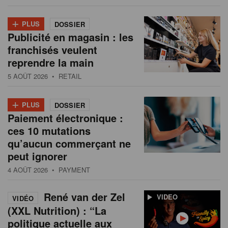
+
PLUS
DOSSIER
Publicité en magasin : les
franchisés veulent
reprendre la main
5 AOÛT 2026
• RETAIL
+
PLUS
DOSSIER
Paiement électronique :
ces 10 mutations
qu’aucun commerçant ne
peut ignorer
4 AOÛT 2026
• PAYMENT
René van der Zel
VIDEO
VIDÉO
(XXL Nutrition) : “La
politique actuelle aux