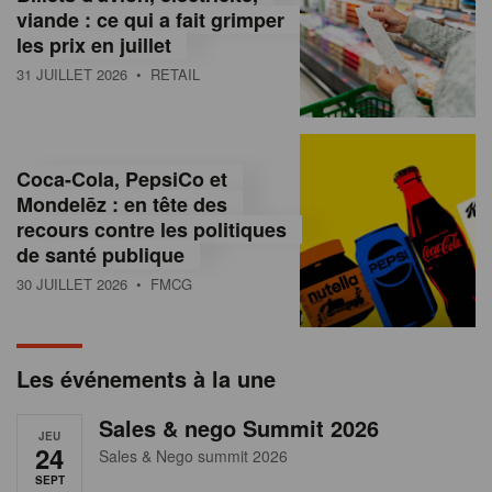
s
viande : ce qui a fait grimper
les prix en juillet
s
31 JUILLET 2026
• RETAIL
u
r
l
Coca-Cola, PepsiCo et
Mondelēz : en tête des
e
recours contre les politiques
r
de santé publique
30 JUILLET 2026
• FMCG
e
t
a
Les événements à la une
i
Sales & nego Summit 2026
JEU
l
24
Sales & Nego summit 2026
SEPT