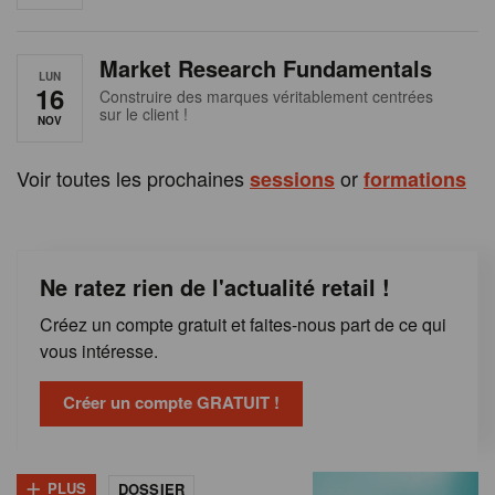
e
n
Market Research Fundamentals
B
LUN
16
Construire des marques véritablement centrées
sur le client !
e
NOV
l
Voir toutes les prochaines
or
sessions
formations
g
i
Ne ratez rien de l'actualité retail !
q
Créez un compte gratuit et faites-nous part de ce qui
u
vous intéresse.
e
Créer un compte GRATUIT !
+
PLUS
DOSSIER