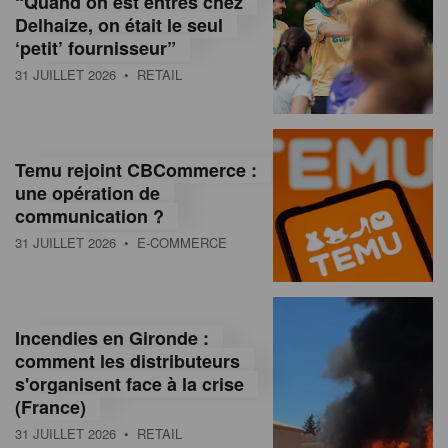
“Quand on est entrés chez
d
Delhaize, on était le seul
‘petit’ fournisseur”
o
31 JUILLET 2026
• RETAIL
l
a
M
Temu rejoint CBCommerce :
une opération de
a
communication ?
g
31 JUILLET 2026
• E-COMMERCE
a
z
Incendies en Gironde :
i
comment les distributeurs
n
s'organisent face à la crise
(France)
e
31 JUILLET 2026
• RETAIL