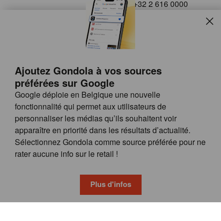
+32 2 616 0000
info@gondola.be
Slui
Follow us on
Ajoutez Gondola à vos sources
préférées sur Google
Google déploie en Belgique une nouvelle
fonctionnalité qui permet aux utilisateurs de
personnaliser les médias qu’ils souhaitent voir
apparaître en priorité dans les résultats d’actualité.
Site
© GONDOLA GROUP
Sélectionnez Gondola comme source préférée pour ne
by
FAQ
rater aucune info sur le retail !
wieni
POSSIBILITÉS DE PUBLICITÉ
CONDITIONS GÉNÉRALES
Plus d'infos
PRIVACY & COOKIE POLICY