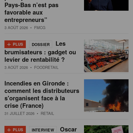
Pays-Bas n’est pas
favorable aux
entrepreneurs”
3 AOÛT 2026
• FMCG
+
Les
PLUS
DOSSIER
brumisateurs : gadget ou
levier de rentabilité ?
3 AOÛT 2026
• FOODRETAIL
Incendies en Gironde :
comment les distributeurs
s'organisent face à la
crise (France)
31 JUILLET 2026
• RETAIL
+
Oscar
PLUS
INTERVIEW