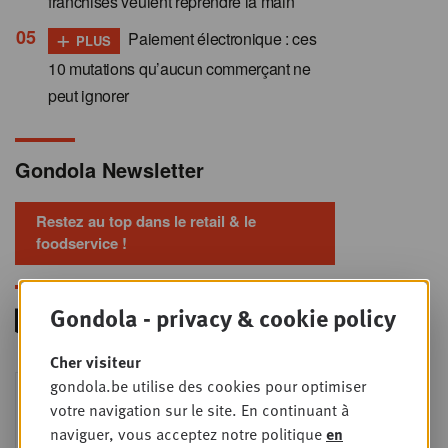
franchisés veulent reprendre la main
+
Paiement électronique : ces
PLUS
10 mutations qu’aucun commerçant ne
peut ignorer
Gondola Newsletter
Restez au top dans le retail & le
foodservice !
Gondola - privacy & cookie policy
Cher visiteur
Foodservice - Joint
gondola.be utilise des cookies pour optimiser
MER
9
business planning
votre navigation sur le site. En continuant à
naviguer, vous acceptez notre politique
en
SEPT
Intro to Negotiation: Succes aan de