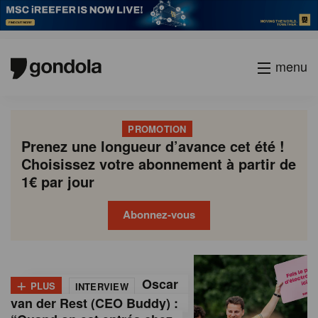
menu
PROMOTION
Prenez une longueur d’avance cet été !
Choisissez votre abonnement à partir de
1€ par jour
Abonnez-vous
G
Gondola
Gondola
academy
society
o
+
Oscar
PLUS
INTERVIEW
n
van der Rest (CEO Buddy) :