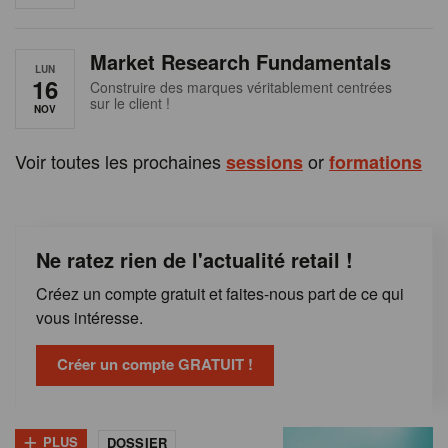
e
n
Market Research Fundamentals
B
LUN
16
Construire des marques véritablement centrées
sur le client !
e
NOV
l
Voir toutes les prochaines
or
sessions
formations
g
i
Ne ratez rien de l'actualité retail !
q
Créez un compte gratuit et faites-nous part de ce qui
u
vous intéresse.
e
Créer un compte GRATUIT !
+
PLUS
DOSSIER