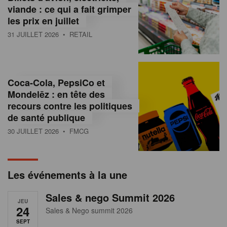
s
viande : ce qui a fait grimper
les prix en juillet
s
31 JUILLET 2026
• RETAIL
u
r
l
Coca-Cola, PepsiCo et
Mondelēz : en tête des
e
recours contre les politiques
r
de santé publique
30 JUILLET 2026
• FMCG
e
t
a
Les événements à la une
i
Sales & nego Summit 2026
JEU
l
24
Sales & Nego summit 2026
SEPT