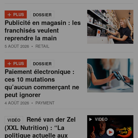
+
PLUS
DOSSIER
Publicité en magasin : les
franchisés veulent
reprendre la main
5 AOÛT 2026
• RETAIL
+
PLUS
DOSSIER
Paiement électronique :
ces 10 mutations
qu’aucun commerçant ne
peut ignorer
4 AOÛT 2026
• PAYMENT
René van der Zel
VIDEO
VIDÉO
(XXL Nutrition) : “La
politique actuelle aux