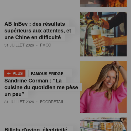
,
I
AB InBev : des résultats
n
supérieurs aux attentes, et
f
une Chine en difficulté
o
31 JUILLET 2026
• FMCG
r
m
+
PLUS
FAMOUS FRIDGE
a
Sandrine Corman : “La
cuisine du quotidien me pèse
t
un peu”
i
31 JUILLET 2026
• FOODRETAIL
o
n
Billets d'avion, électricité,