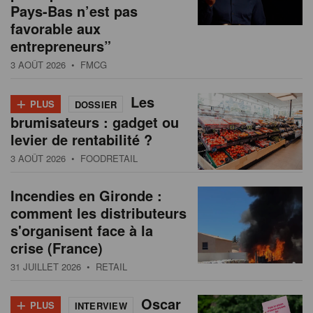
Pays-Bas n’est pas
favorable aux
entrepreneurs”
3 AOÛT 2026
• FMCG
+
Les
PLUS
DOSSIER
brumisateurs : gadget ou
levier de rentabilité ?
3 AOÛT 2026
• FOODRETAIL
Incendies en Gironde :
comment les distributeurs
s'organisent face à la
crise (France)
31 JUILLET 2026
• RETAIL
+
Oscar
PLUS
INTERVIEW