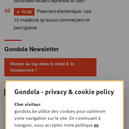
franchisés veulent reprendre la main
+
Paiement électronique : ces
PLUS
10 mutations qu’aucun commerçant ne
peut ignorer
Gondola Newsletter
Restez au top dans le retail & le
foodservice !
Gondola - privacy & cookie policy
Cher visiteur
Foodservice - Joint
gondola.be utilise des cookies pour optimiser
MER
9
business planning
votre navigation sur le site. En continuant à
naviguer, vous acceptez notre politique
en
SEPT
Intro to Negotiation: Succes aan de