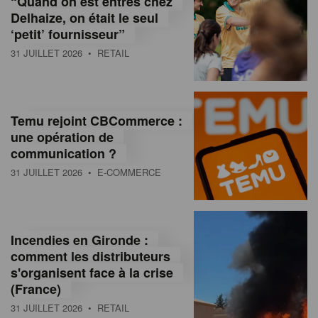
“Quand on est entrés chez
d
Delhaize, on était le seul
‘petit’ fournisseur”
o
31 JUILLET 2026
• RETAIL
l
a
M
Temu rejoint CBCommerce :
une opération de
a
communication ?
g
31 JUILLET 2026
• E-COMMERCE
a
z
Incendies en Gironde :
i
comment les distributeurs
n
s'organisent face à la crise
(France)
e
31 JUILLET 2026
• RETAIL