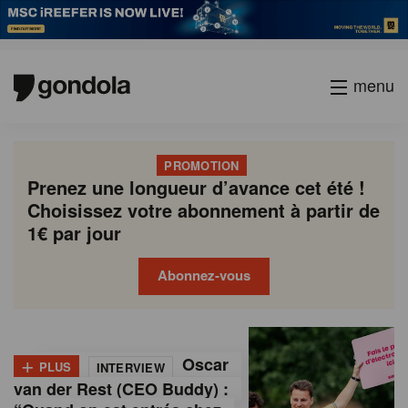
menu
PROMOTION
Prenez une longueur d’avance cet été !
Choisissez votre abonnement à partir de
1€ par jour
Abonnez-vous
G
Gondola
Gondola
academy
society
o
+
Oscar
PLUS
INTERVIEW
n
van der Rest (CEO Buddy) :