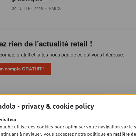
30 JUILLET 2026
• FMCG
ez rien de l'actualité retail !
ompte gratuit et faites-nous part de ce qui vous intéresse.
un compte GRATUIT !
Pourquoi l'alimentation
OSSIER
dola - privacy & cookie policy
ste sous pression malgré la
n gamme
visiteur
PET STORE
la.be utilise des cookies pour optimiser votre navigation sur le s
ntinuant à naviguer, vous acceptez notre politique
en matière de