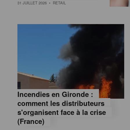
a
31 JUILLET 2026
• RETAIL
M
a
g
a
z
Incendies en Gironde :
comment les distributeurs
i
s'organisent face à la crise
(France)
n