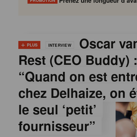
Prenez une longueur d’avan
PROMOTION
G
Gondola
Gondola
academy
society
o
Oscar van
+
PLUS
INTERVIEW
Rest (CEO Buddy) 
n
“Quand on est entr
d
chez Delhaize, on é
o
le seul ‘petit’
l
fournisseur”