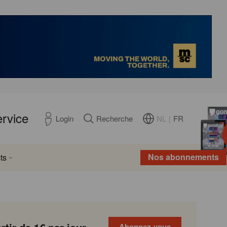
ervice
NL
|
FR
Login
Recherche
Nos abonnements
ts
Abonnez-vous