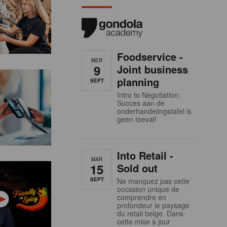
Foodservice -
MER
9
Joint business
planning
SEPT
Intro to Negotiation:
Succes aan de
onderhandelingstafel is
geen toeval!
Into Retail -
MAR
15
Sold out
SEPT
Ne manquez pas cette
occasion unique de
comprendre en
profondeur le paysage
du retail belge. Dans
cette mise à jour