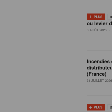
l
+
PLUS
D
ou levier d
g
3 AOÛT 2026
• 
i
q
Incendies
distribute
u
(France)
31 JUILLET 2026
e
+
PLUS
I