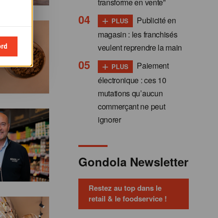
transforme en vente”
+
Publicité en
PLUS
magasin : les franchisés
ord
veulent reprendre la main
+
Paiement
PLUS
électronique : ces 10
mutations qu’aucun
commerçant ne peut
ignorer
Gondola Newsletter
Restez au top dans le
retail & le foodservice !