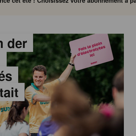
ce cet été ! Choisissez votre abonnement à par
 der
:
és
tait