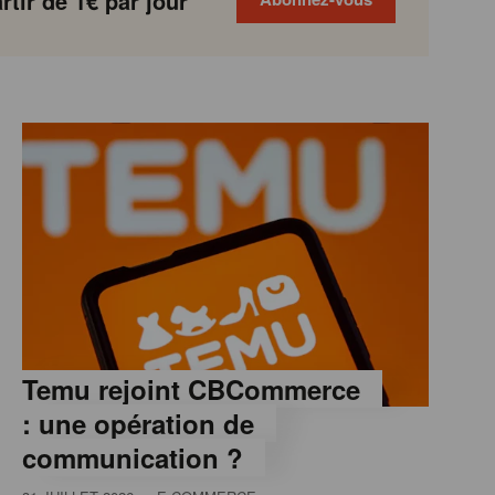
tir de 1€ par jour
Temu rejoint CBCommerce
: une opération de
communication ?