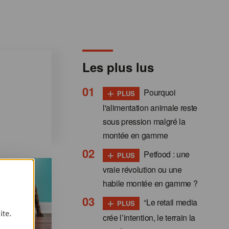
Les plus lus
+
Pourquoi
PLUS
l'alimentation animale reste
sous pression malgré la
montée en gamme
+
Petfood : une
PLUS
vraie révolution ou une
habile montée en gamme ?
+
“Le retail media
PLUS
ite.
crée l’intention, le terrain la