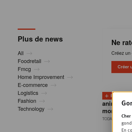
m
a
Plus de news
Ne rat
t
All
Créez un c
i
Foodretail
Créer 
Fmcg
Home Improvement
o
E-commerce
Logistics
+
n
PLUS
D
Fashion
Gon
animale re
Technology
montée e
s
Cher 
TODAY 13:00
• 
gondo
En co