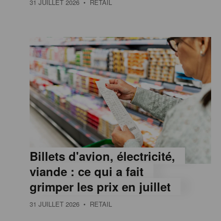
31 JUILLET 2026
• RETAIL
e
,
I
n
f
Billets d'avion, électricité,
o
viande : ce qui a fait
grimper les prix en juillet
r
31 JUILLET 2026
• RETAIL