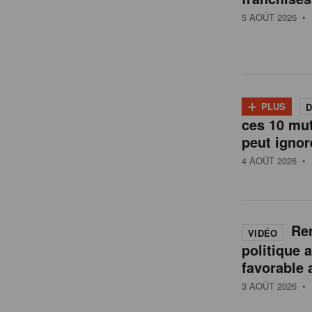
t
5 AOÛT 2026
• 
a
i
+
PLUS
D
l
ces 10 mu
peut ignor
4 AOÛT 2026
• 
e
n
Ren
VIDÉO
politique 
B
favorable 
3 AOÛT 2026
• 
e