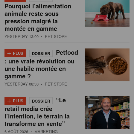
Pourquoi l'alimentation
animale reste sous
pression malgré la
montée en gamme
YESTERDAY 13:00
• PET STORE
+
Petfood
PLUS
DOSSIER
: une vraie révolution ou
une habile montée en
gamme ?
YESTERDAY 08:30
• PET STORE
+
“Le
PLUS
DOSSIER
retail media crée
l’intention, le terrain la
transforme en vente”
6 AOÛT 2026
• MARKETING