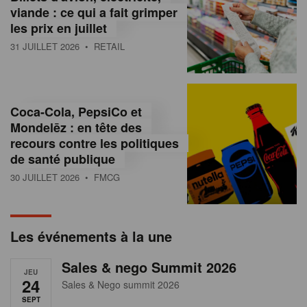
s
viande : ce qui a fait grimper
les prix en juillet
s
31 JUILLET 2026
• RETAIL
u
r
l
Coca-Cola, PepsiCo et
Mondelēz : en tête des
e
recours contre les politiques
r
de santé publique
30 JUILLET 2026
• FMCG
e
t
a
Les événements à la une
i
Sales & nego Summit 2026
JEU
l
24
Sales & Nego summit 2026
SEPT