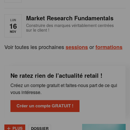
e
n
Market Research Fundamentals
B
LUN
16
Construire des marques véritablement centrées
sur le client !
e
NOV
l
Voir toutes les prochaines
or
sessions
formations
g
i
Ne ratez rien de l'actualité retail !
q
Créez un compte gratuit et faites-nous part de ce qui
u
vous intéresse.
e
Créer un compte GRATUIT !
+
PLUS
DOSSIER