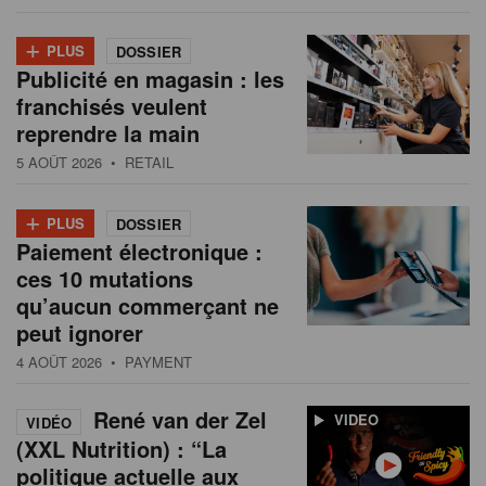
+
PLUS
DOSSIER
Publicité en magasin : les
franchisés veulent
reprendre la main
5 AOÛT 2026
• RETAIL
+
PLUS
DOSSIER
Paiement électronique :
ces 10 mutations
qu’aucun commerçant ne
peut ignorer
4 AOÛT 2026
• PAYMENT
René van der Zel
VIDEO
VIDÉO
(XXL Nutrition) : “La
politique actuelle aux