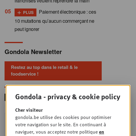
franchisés veulent reprendre la main
+
Paiement électronique : ces
PLUS
10 mutations qu’aucun commerçant ne
peut ignorer
Gondola Newsletter
Restez au top dans le retail & le
foodservice !
Gondola - privacy & cookie policy
Cher visiteur
Foodservice - Joint
gondola.be utilise des cookies pour optimiser
MER
9
business planning
votre navigation sur le site. En continuant à
naviguer, vous acceptez notre politique
en
SEPT
Intro to Negotiation: Succes aan de