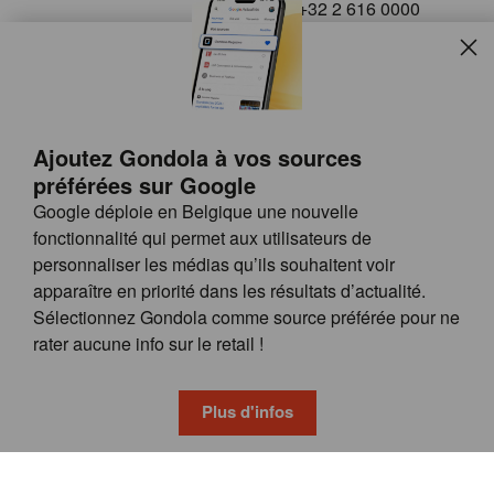
+32 2 616 0000
info@gondola.be
Slui
Follow us on
Ajoutez Gondola à vos sources
préférées sur Google
Google déploie en Belgique une nouvelle
fonctionnalité qui permet aux utilisateurs de
personnaliser les médias qu’ils souhaitent voir
apparaître en priorité dans les résultats d’actualité.
Site
© GONDOLA GROUP
Sélectionnez Gondola comme source préférée pour ne
by
FAQ
rater aucune info sur le retail !
wieni
POSSIBILITÉS DE PUBLICITÉ
CONDITIONS GÉNÉRALES
Plus d'infos
PRIVACY & COOKIE POLICY