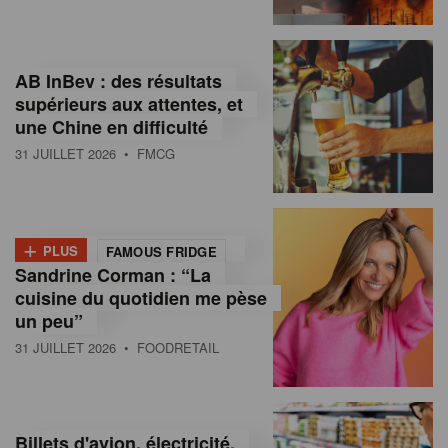
,
I
AB InBev : des résultats
n
supérieurs aux attentes, et
f
une Chine en difficulté
o
31 JUILLET 2026
• FMCG
r
m
+
PLUS
FAMOUS FRIDGE
a
Sandrine Corman : “La
cuisine du quotidien me pèse
t
un peu”
i
31 JUILLET 2026
• FOODRETAIL
o
n
Billets d'avion, électricité,