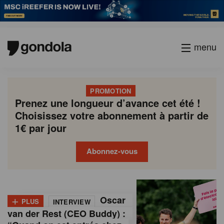
menu
PROMOTION
Prenez une longueur d’avance cet été !
Choisissez votre abonnement à partir de
1€ par jour
Abonnez-vous
G
Gondola
Gondola
academy
society
o
+
Oscar
PLUS
INTERVIEW
n
van der Rest (CEO Buddy) :