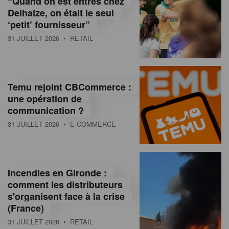
“Quand on est entrés chez
d
Delhaize, on était le seul
‘petit’ fournisseur”
o
31 JUILLET 2026
• RETAIL
l
a
M
Temu rejoint CBCommerce :
une opération de
a
communication ?
g
31 JUILLET 2026
• E-COMMERCE
a
z
Incendies en Gironde :
i
comment les distributeurs
n
s'organisent face à la crise
(France)
e
31 JUILLET 2026
• RETAIL