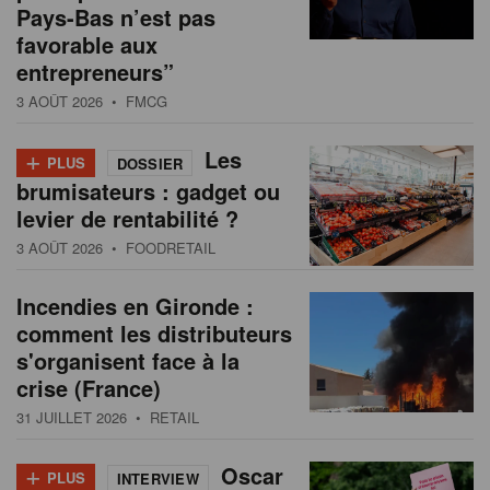
Pays-Bas n’est pas
favorable aux
entrepreneurs”
3 AOÛT 2026
• FMCG
+
Les
PLUS
DOSSIER
brumisateurs : gadget ou
levier de rentabilité ?
3 AOÛT 2026
• FOODRETAIL
Incendies en Gironde :
comment les distributeurs
s'organisent face à la
crise (France)
31 JUILLET 2026
• RETAIL
+
Oscar
PLUS
INTERVIEW