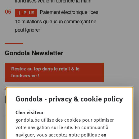
franchisés veulent reprendre la main
+
Paiement électronique : ces
PLUS
10 mutations qu’aucun commerçant ne
peut ignorer
Gondola Newsletter
Restez au top dans le retail & le
foodservice !
Gondola - privacy & cookie policy
Cher visiteur
Foodservice - Joint
gondola.be utilise des cookies pour optimiser
MER
9
business planning
votre navigation sur le site. En continuant à
naviguer, vous acceptez notre politique
en
SEPT
Intro to Negotiation: Succes aan de