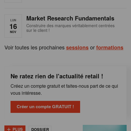
e
n
Market Research Fundamentals
B
LUN
16
Construire des marques véritablement centrées
sur le client !
e
NOV
l
Voir toutes les prochaines
or
sessions
formations
g
i
Ne ratez rien de l'actualité retail !
q
Créez un compte gratuit et faites-nous part de ce qui
u
vous intéresse.
e
Créer un compte GRATUIT !
+
PLUS
DOSSIER