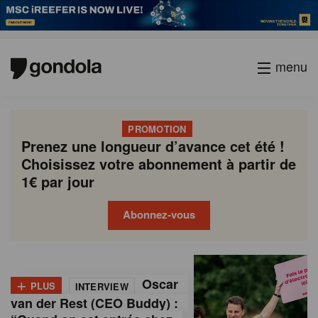
menu
PROMOTION
Prenez une longueur d’avance cet été !
Choisissez votre abonnement à partir de
1€ par jour
Abonnez-vous
G
Gondola
Gondola
academy
society
o
+
Oscar
PLUS
INTERVIEW
n
van der Rest (CEO Buddy) :