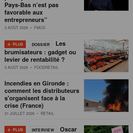
Pays-Bas n’est pas
favorable aux
entrepreneurs”
3 AOÛT 2026
• FMCG
+
Les
PLUS
DOSSIER
brumisateurs : gadget ou
levier de rentabilité ?
3 AOÛT 2026
• FOODRETAIL
Incendies en Gironde :
comment les distributeurs
s'organisent face à la
crise (France)
31 JUILLET 2026
• RETAIL
+
Oscar
PLUS
INTERVIEW