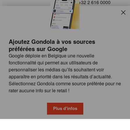
+32 2 616 0000
info@gondola.be
Slui
Follow us on
Ajoutez Gondola à vos sources
préférées sur Google
Google déploie en Belgique une nouvelle
fonctionnalité qui permet aux utilisateurs de
personnaliser les médias qu’ils souhaitent voir
apparaître en priorité dans les résultats d’actualité.
Site
© GONDOLA GROUP
Sélectionnez Gondola comme source préférée pour ne
by
FAQ
rater aucune info sur le retail !
wieni
POSSIBILITÉS DE PUBLICITÉ
CONDITIONS GÉNÉRALES
Plus d'infos
PRIVACY & COOKIE POLICY