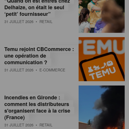
“Quand on est entrés chez
d
Delhaize, on était le seul
‘petit’ fournisseur”
o
31 JUILLET 2026
• RETAIL
l
a
M
Temu rejoint CBCommerce :
une opération de
a
communication ?
g
31 JUILLET 2026
• E-COMMERCE
a
z
Incendies en Gironde :
i
comment les distributeurs
n
s'organisent face à la crise
(France)
e
31 JUILLET 2026
• RETAIL