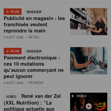
+
PLUS
DOSSIER
Publicité en magasin : les
franchisés veulent
reprendre la main
5 AOÛT 2026
• RETAIL
+
PLUS
DOSSIER
Paiement électronique :
ces 10 mutations
qu’aucun commerçant ne
peut ignorer
4 AOÛT 2026
• PAYMENT
René van der Zel
VIDEO
VIDÉO
(XXL Nutrition) : “La
politique actuelle aux