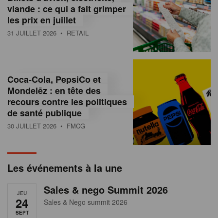
s
viande : ce qui a fait grimper
les prix en juillet
s
31 JUILLET 2026
• RETAIL
u
r
l
Coca-Cola, PepsiCo et
Mondelēz : en tête des
e
recours contre les politiques
r
de santé publique
30 JUILLET 2026
• FMCG
e
t
a
Les événements à la une
i
Sales & nego Summit 2026
JEU
l
24
Sales & Nego summit 2026
SEPT