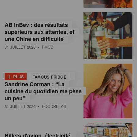
,
I
AB InBev : des résultats
n
supérieurs aux attentes, et
f
une Chine en difficulté
o
31 JUILLET 2026
• FMCG
r
m
+
PLUS
FAMOUS FRIDGE
a
Sandrine Corman : “La
cuisine du quotidien me pèse
t
un peu”
i
31 JUILLET 2026
• FOODRETAIL
o
n
Billets d'avion, électricité,