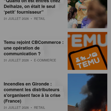
“Quand on est entrés chez
d
Delhaize, on était le seul
‘petit’ fournisseur”
o
31 JUILLET 2026
• RETAIL
l
a
M
Temu rejoint CBCommerce :
une opération de
a
communication ?
g
31 JUILLET 2026
• E-COMMERCE
a
z
Incendies en Gironde :
i
comment les distributeurs
n
s'organisent face à la crise
(France)
e
31 JUILLET 2026
• RETAIL