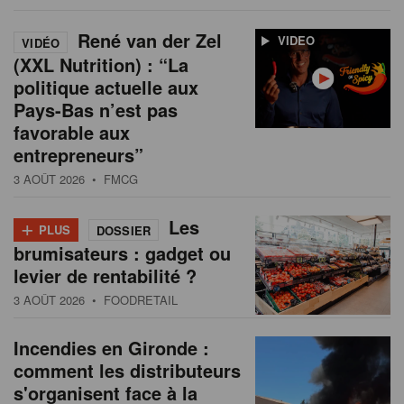
René van der Zel
VIDEO
VIDÉO
(XXL Nutrition) : “La
politique actuelle aux
Pays-Bas n’est pas
favorable aux
entrepreneurs”
3 AOÛT 2026
• FMCG
+
Les
PLUS
DOSSIER
brumisateurs : gadget ou
levier de rentabilité ?
3 AOÛT 2026
• FOODRETAIL
Incendies en Gironde :
comment les distributeurs
s'organisent face à la