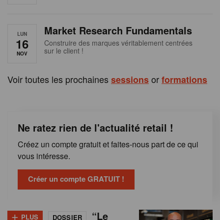
e
n
Market Research Fundamentals
B
LUN
16
Construire des marques véritablement centrées
sur le client !
e
NOV
l
Voir toutes les prochaines
or
sessions
formations
g
i
Ne ratez rien de l'actualité retail !
q
Créez un compte gratuit et faites-nous part de ce qui
u
vous intéresse.
e
Créer un compte GRATUIT !
+
“Le
PLUS
DOSSIER