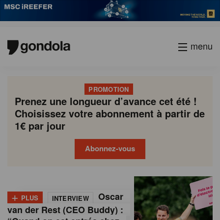
menu
PROMOTION
Prenez une longueur d’avance cet été !
Choisissez votre abonnement à partir de
1€ par jour
Abonnez-vous
G
Gondola
Gondola
academy
society
o
+
Oscar
PLUS
INTERVIEW
n
van der Rest (CEO Buddy) :