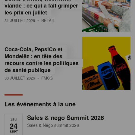
s
viande : ce qui a fait grimper
les prix en juillet
s
31 JUILLET 2026
• RETAIL
u
r
l
Coca-Cola, PepsiCo et
Mondelēz : en tête des
e
recours contre les politiques
r
de santé publique
30 JUILLET 2026
• FMCG
e
t
a
Les événements à la une
i
Sales & nego Summit 2026
JEU
l
24
Sales & Nego summit 2026
SEPT