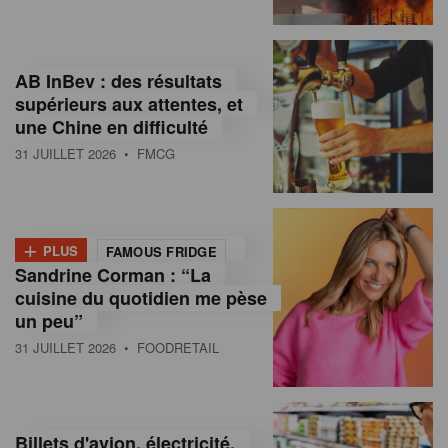
,
I
AB InBev : des résultats
n
supérieurs aux attentes, et
f
une Chine en difficulté
o
31 JUILLET 2026
• FMCG
r
m
+
PLUS
FAMOUS FRIDGE
a
Sandrine Corman : “La
cuisine du quotidien me pèse
t
un peu”
i
31 JUILLET 2026
• FOODRETAIL
o
n
Billets d'avion, électricité,