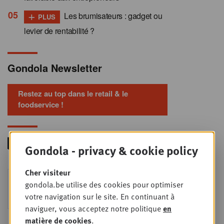
+
Les brumisateurs : gadget ou
PLUS
levier de rentabilité ?
Gondola Newsletter
Restez au top dans le retail & le
foodservice !
Gondola - privacy & cookie policy
Cher visiteur
Foodservice - Joint
MER
gondola.be utilise des cookies pour optimiser
9
business planning
votre navigation sur le site. En continuant à
SEPT
Intro to Negotiation: Succes aan de
naviguer, vous acceptez notre politique
en
onderhandelingstafel is geen toeval!
matière de cookies
.