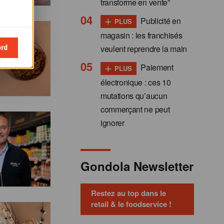
transforme en vente”
+
Publicité en
PLUS
magasin : les franchisés
ord
veulent reprendre la main
+
Paiement
PLUS
électronique : ces 10
mutations qu’aucun
commerçant ne peut
ignorer
Gondola Newsletter
Restez au top dans le
retail & le foodservice !