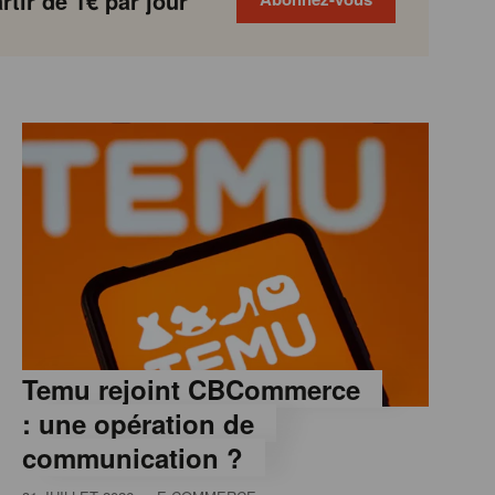
tir de 1€ par jour
Temu rejoint CBCommerce
: une opération de
communication ?