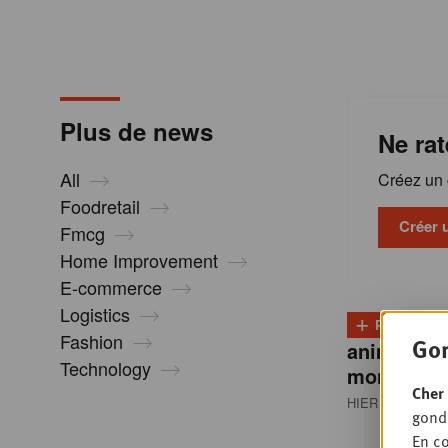
m
a
Plus de news
Ne rat
t
All
Créez un c
i
Foodretail
Créer 
Fmcg
Home Improvement
o
E-commerce
Logistics
+
n
PLUS
D
Fashion
Gon
animale re
Technology
montée e
s
Cher 
HIER 13:00
• P
gondo
En co