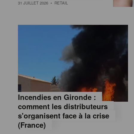
a
31 JUILLET 2026
• RETAIL
M
a
g
a
z
Incendies en Gironde :
comment les distributeurs
i
s'organisent face à la crise
(France)
n