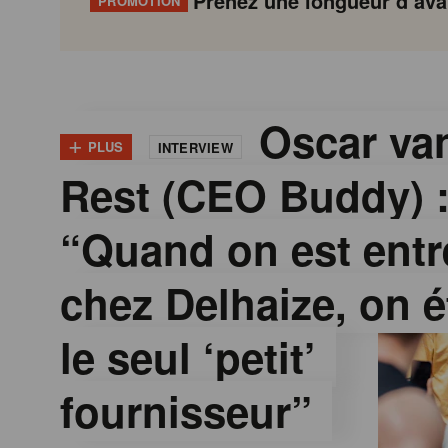
Prenez une longueur d’avan
PROMOTION
G
Gondola
Gondola
academy
society
o
Oscar van
+
PLUS
INTERVIEW
Rest (CEO Buddy) 
n
“Quand on est entr
d
chez Delhaize, on é
o
le seul ‘petit’
l
fournisseur”