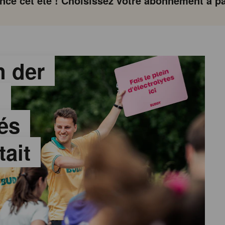
ce cet été ! Choisissez votre abonnement à par
 der
:
és
tait