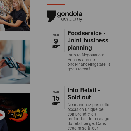
Foodservice -
MER
9
Joint business
planning
SEPT
Intro to Negotiation:
Succes aan de
onderhandelingstafel is
geen toeval!
Into Retail -
MAR
15
Sold out
SEPT
Ne manquez pas cette
occasion unique de
comprendre en
profondeur le paysage
du retail belge. Dans
cette mise à jour