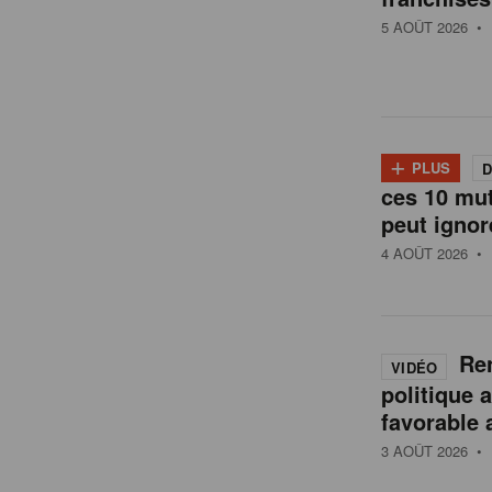
t
5 AOÛT 2026
• 
a
i
+
PLUS
D
l
ces 10 mu
peut ignor
4 AOÛT 2026
• 
e
n
Ren
VIDÉO
politique 
B
favorable 
3 AOÛT 2026
• 
e