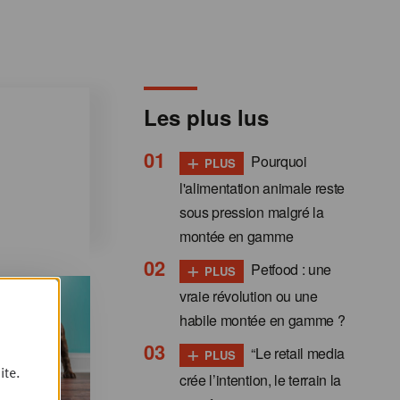
Les plus lus
+
Pourquoi
PLUS
l'alimentation animale reste
sous pression malgré la
montée en gamme
+
Petfood : une
PLUS
vraie révolution ou une
habile montée en gamme ?
+
“Le retail media
PLUS
ite.
crée l’intention, le terrain la