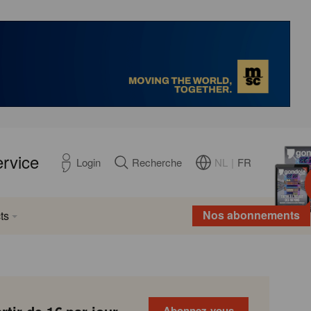
ervice
NL
|
FR
Login
Recherche
Nos abonnements
ts
Abonnez-vous