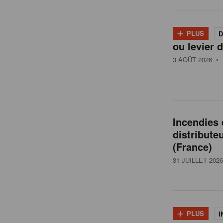
l
+
PLUS
D
ou levier d
g
3 AOÛT 2026
• 
i
q
Incendies
distribute
u
(France)
31 JUILLET 2026
e
+
PLUS
I