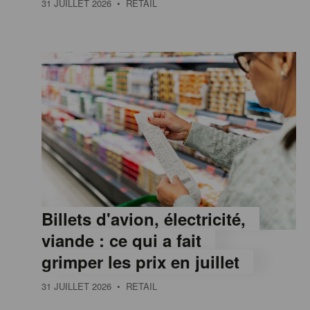
31 JUILLET 2026
• RETAIL
e
,
I
n
f
Billets d'avion, électricité,
o
viande : ce qui a fait
grimper les prix en juillet
r
31 JUILLET 2026
• RETAIL