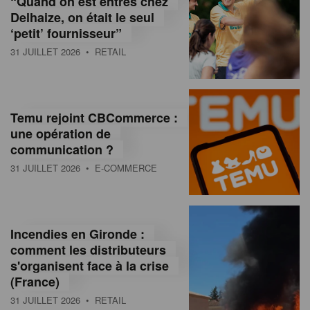
“Quand on est entrés chez
d
Delhaize, on était le seul
‘petit’ fournisseur”
o
31 JUILLET 2026
• RETAIL
l
a
M
Temu rejoint CBCommerce :
une opération de
a
communication ?
g
31 JUILLET 2026
• E-COMMERCE
a
z
Incendies en Gironde :
i
comment les distributeurs
n
s'organisent face à la crise
(France)
e
31 JUILLET 2026
• RETAIL