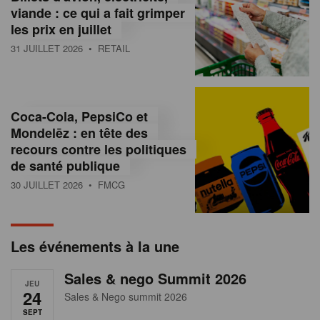
s
viande : ce qui a fait grimper
les prix en juillet
s
31 JUILLET 2026
• RETAIL
u
r
l
Coca-Cola, PepsiCo et
Mondelēz : en tête des
e
recours contre les politiques
r
de santé publique
30 JUILLET 2026
• FMCG
e
t
a
Les événements à la une
i
Sales & nego Summit 2026
JEU
l
24
Sales & Nego summit 2026
SEPT