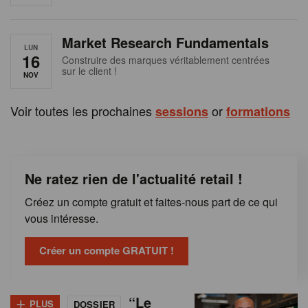
e
n
Market Research Fundamentals
B
LUN
16
Construire des marques véritablement centrées
sur le client !
e
NOV
l
Voir toutes les prochaines
or
sessions
formations
g
i
Ne ratez rien de l'actualité retail !
q
Créez un compte gratuit et faites-nous part de ce qui
u
vous intéresse.
e
Créer un compte GRATUIT !
+
“Le
PLUS
DOSSIER