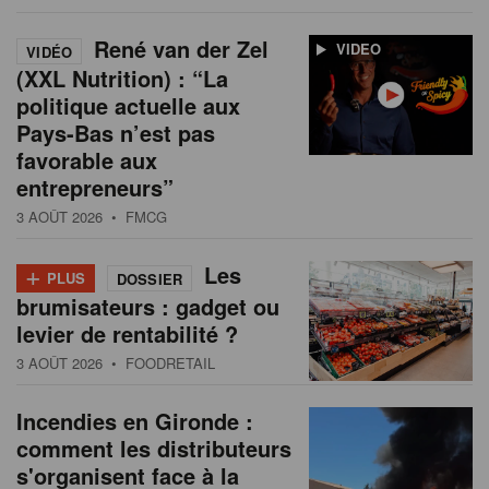
René van der Zel
VIDEO
VIDÉO
(XXL Nutrition) : “La
politique actuelle aux
Pays-Bas n’est pas
favorable aux
entrepreneurs”
3 AOÛT 2026
• FMCG
+
Les
PLUS
DOSSIER
brumisateurs : gadget ou
levier de rentabilité ?
3 AOÛT 2026
• FOODRETAIL
Incendies en Gironde :
comment les distributeurs
s'organisent face à la