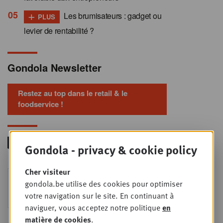
+
Les brumisateurs : gadget ou
PLUS
levier de rentabilité ?
Gondola Newsletter
Restez au top dans le retail & le
foodservice !
Gondola - privacy & cookie policy
Cher visiteur
Foodservice - Joint
MER
gondola.be utilise des cookies pour optimiser
9
business planning
votre navigation sur le site. En continuant à
SEPT
Intro to Negotiation: Succes aan de
naviguer, vous acceptez notre politique
en
onderhandelingstafel is geen toeval!
matière de cookies
.