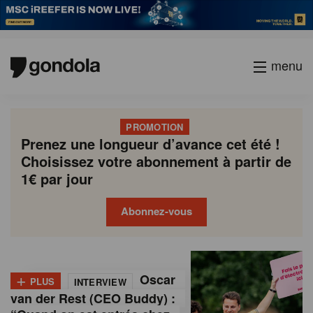
menu
PROMOTION
Prenez une longueur d’avance cet été !
Choisissez votre abonnement à partir de
1€ par jour
Abonnez-vous
G
Gondola
Gondola
academy
society
o
+
Oscar
PLUS
INTERVIEW
n
van der Rest (CEO Buddy) :