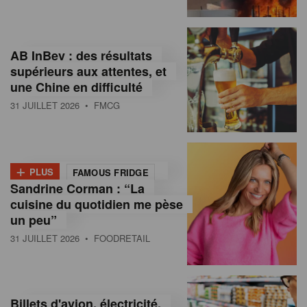
,
I
AB InBev : des résultats
n
supérieurs aux attentes, et
f
une Chine en difficulté
o
31 JUILLET 2026
• FMCG
r
m
+
PLUS
FAMOUS FRIDGE
a
Sandrine Corman : “La
cuisine du quotidien me pèse
t
un peu”
i
31 JUILLET 2026
• FOODRETAIL
o
n
Billets d'avion, électricité,