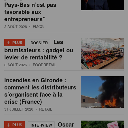
Pays-Bas n’est pas
favorable aux
entrepreneurs”
3 AOÛT 2026
• FMCG
+
Les
PLUS
DOSSIER
brumisateurs : gadget ou
levier de rentabilité ?
3 AOÛT 2026
• FOODRETAIL
Incendies en Gironde :
comment les distributeurs
s'organisent face à la
crise (France)
31 JUILLET 2026
• RETAIL
+
Oscar
PLUS
INTERVIEW