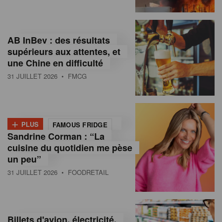
,
I
AB InBev : des résultats
n
supérieurs aux attentes, et
f
une Chine en difficulté
o
31 JUILLET 2026
• FMCG
r
m
+
PLUS
FAMOUS FRIDGE
a
Sandrine Corman : “La
cuisine du quotidien me pèse
t
un peu”
i
31 JUILLET 2026
• FOODRETAIL
o
n
Billets d'avion, électricité,