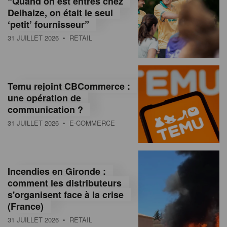
“Quand on est entrés chez
d
Delhaize, on était le seul
‘petit’ fournisseur”
o
31 JUILLET 2026
• RETAIL
l
a
M
Temu rejoint CBCommerce :
une opération de
a
communication ?
g
31 JUILLET 2026
• E-COMMERCE
a
z
Incendies en Gironde :
i
comment les distributeurs
n
s'organisent face à la crise
(France)
e
31 JUILLET 2026
• RETAIL