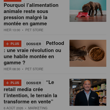
Pourquoi l'alimentation
animale reste sous
pression malgré la
montée en gamme
HIER 13:00
• PET STORE
+
Petfood
PLUS
DOSSIER
: une vraie révolution ou
une habile montée en
gamme ?
HIER 08:30
• PET STORE
+
“Le
PLUS
DOSSIER
retail media crée
l’intention, le terrain la
transforme en vente”
6 AOÛT 2026
• MARKETING