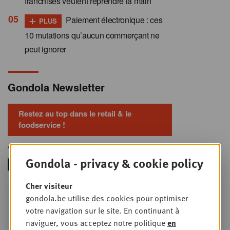
franchisés veulent reprendre la main
+
Paiement électronique : ces
PLUS
10 mutations qu’aucun commerçant ne
peut ignorer
Gondola Newsletter
Restez au top dans le retail & le
foodservice !
Gondola - privacy & cookie policy
Cher visiteur
Foodservice - Joint
gondola.be utilise des cookies pour optimiser
MER
9
business planning
votre navigation sur le site. En continuant à
naviguer, vous acceptez notre politique
en
SEPT
Intro to Negotiation: Succes aan de