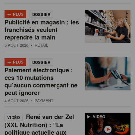
+
PLUS
DOSSIER
Publicité en magasin : les
franchisés veulent
reprendre la main
5 AOÛT 2026
• RETAIL
+
PLUS
DOSSIER
Paiement électronique :
ces 10 mutations
qu’aucun commerçant ne
peut ignorer
4 AOÛT 2026
• PAYMENT
René van der Zel
VIDEO
VIDÉO
(XXL Nutrition) : “La
politique actuelle aux