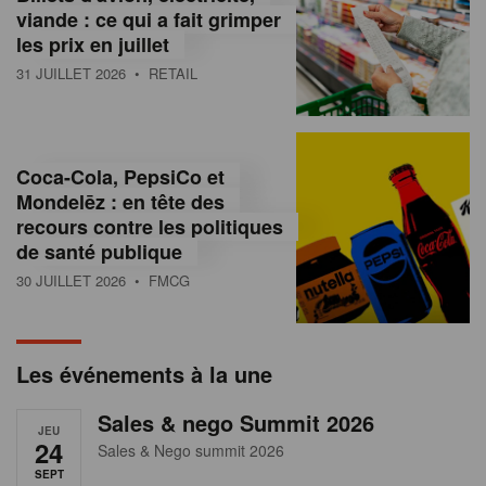
s
viande : ce qui a fait grimper
les prix en juillet
s
31 JUILLET 2026
• RETAIL
u
r
l
Coca-Cola, PepsiCo et
Mondelēz : en tête des
e
recours contre les politiques
r
de santé publique
30 JUILLET 2026
• FMCG
e
t
a
Les événements à la une
i
Sales & nego Summit 2026
JEU
l
24
Sales & Nego summit 2026
SEPT