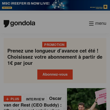
menu
PROMOTION
Prenez une longueur d’avance cet été !
Choisissez votre abonnement à partir de
1€ par jour
Abonnez-vous
G
Gondola
Gondola
academy
society
o
+
Oscar
PLUS
INTERVIEW
n
van der Rest (CEO Buddy) :