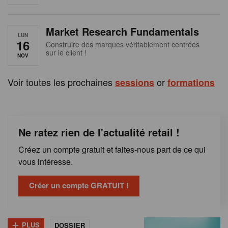
e
n
Market Research Fundamentals
B
LUN
16
Construire des marques véritablement centrées
sur le client !
e
NOV
l
Voir toutes les prochaines
or
sessions
formations
g
i
Ne ratez rien de l'actualité retail !
q
Créez un compte gratuit et faites-nous part de ce qui
u
vous intéresse.
e
Créer un compte GRATUIT !
+
PLUS
DOSSIER