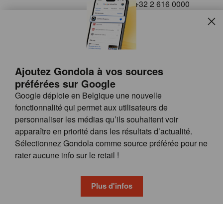
+32 2 616 0000
info@gondola.be
Slui
Follow us on
Ajoutez Gondola à vos sources
préférées sur Google
Google déploie en Belgique une nouvelle
fonctionnalité qui permet aux utilisateurs de
personnaliser les médias qu’ils souhaitent voir
apparaître en priorité dans les résultats d’actualité.
Site
© GONDOLA GROUP
Sélectionnez Gondola comme source préférée pour ne
by
FAQ
rater aucune info sur le retail !
wieni
POSSIBILITÉS DE PUBLICITÉ
CONDITIONS GÉNÉRALES
Plus d'infos
PRIVACY & COOKIE POLICY