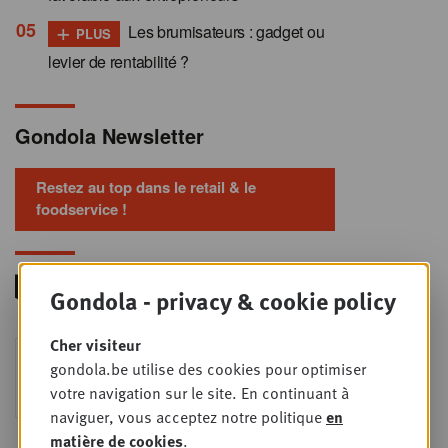
+
Les brumisateurs : gadget ou
PLUS
levier de rentabilité ?
Gondola Newsletter
Restez au top dans le retail & le
foodservice !
Gondola - privacy & cookie policy
Cher visiteur
Foodservice - Joint
MER
gondola.be utilise des cookies pour optimiser
9
business planning
votre navigation sur le site. En continuant à
SEPT
Intro to Negotiation: Succes aan de
naviguer, vous acceptez notre politique
en
onderhandelingstafel is geen toeval!
matière de cookies
.