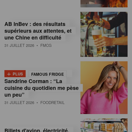
,
I
AB InBev : des résultats
n
supérieurs aux attentes, et
f
une Chine en difficulté
o
31 JUILLET 2026
• FMCG
r
m
+
PLUS
FAMOUS FRIDGE
a
Sandrine Corman : “La
cuisine du quotidien me pèse
t
un peu”
i
31 JUILLET 2026
• FOODRETAIL
o
n
Billets d'avion, électricité,