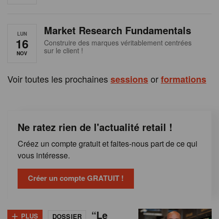
e
n
Market Research Fundamentals
B
LUN
16
Construire des marques véritablement centrées
sur le client !
e
NOV
l
Voir toutes les prochaines
or
sessions
formations
g
i
Ne ratez rien de l'actualité retail !
q
Créez un compte gratuit et faites-nous part de ce qui
u
vous intéresse.
e
Créer un compte GRATUIT !
+
“Le
PLUS
DOSSIER