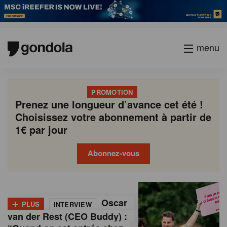
menu
PROMOTION
Prenez une longueur d’avance cet été !
Choisissez votre abonnement à partir de
1€ par jour
Abonnez-vous
G
Gondola
Gondola
academy
society
o
+
Oscar
PLUS
INTERVIEW
n
van der Rest (CEO Buddy) :