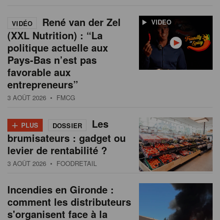
René van der Zel
VIDEO
VIDÉO
(XXL Nutrition) : “La
politique actuelle aux
Pays-Bas n’est pas
favorable aux
entrepreneurs”
3 AOÛT 2026
• FMCG
+
Les
PLUS
DOSSIER
brumisateurs : gadget ou
levier de rentabilité ?
3 AOÛT 2026
• FOODRETAIL
Incendies en Gironde :
comment les distributeurs
s'organisent face à la