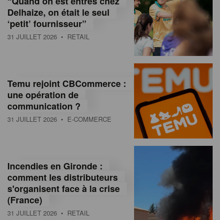
“Quand on est entrés chez
d
Delhaize, on était le seul
‘petit’ fournisseur”
o
31 JUILLET 2026
• RETAIL
l
a
M
Temu rejoint CBCommerce :
une opération de
a
communication ?
g
31 JUILLET 2026
• E-COMMERCE
a
z
Incendies en Gironde :
i
comment les distributeurs
n
s'organisent face à la crise
(France)
e
31 JUILLET 2026
• RETAIL