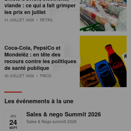
s
viande : ce qui a fait grimper
les prix en juillet
s
31 JUILLET 2026
• RETAIL
u
r
l
Coca-Cola, PepsiCo et
Mondelēz : en tête des
e
recours contre les politiques
r
de santé publique
30 JUILLET 2026
• FMCG
e
t
a
Les événements à la une
i
Sales & nego Summit 2026
JEU
l
24
Sales & Nego summit 2026
SEPT