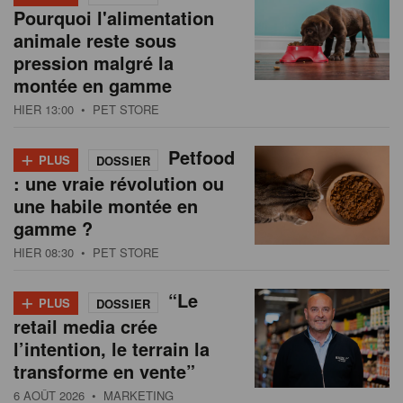
Pourquoi l'alimentation
animale reste sous
pression malgré la
montée en gamme
HIER 13:00
• PET STORE
+
Petfood
PLUS
DOSSIER
: une vraie révolution ou
une habile montée en
gamme ?
HIER 08:30
• PET STORE
+
“Le
PLUS
DOSSIER
retail media crée
l’intention, le terrain la
transforme en vente”
6 AOÛT 2026
• MARKETING