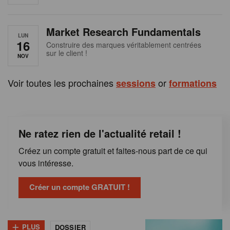
e
n
Market Research Fundamentals
B
LUN
16
Construire des marques véritablement centrées
sur le client !
e
NOV
l
Voir toutes les prochaines
or
sessions
formations
g
i
Ne ratez rien de l'actualité retail !
q
Créez un compte gratuit et faites-nous part de ce qui
u
vous intéresse.
e
Créer un compte GRATUIT !
+
PLUS
DOSSIER