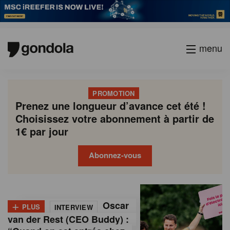
menu
PROMOTION
Prenez une longueur d’avance cet été !
Choisissez votre abonnement à partir de
1€ par jour
Abonnez-vous
G
Gondola
Gondola
academy
society
o
+
Oscar
PLUS
INTERVIEW
n
van der Rest (CEO Buddy) :