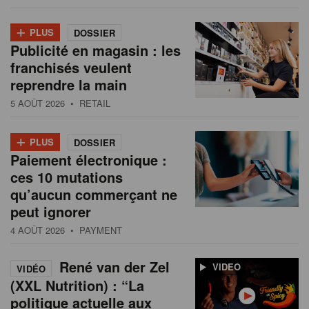
+
PLUS
DOSSIER
Publicité en magasin : les
franchisés veulent
reprendre la main
5 AOÛT 2026
• RETAIL
+
PLUS
DOSSIER
Paiement électronique :
ces 10 mutations
qu’aucun commerçant ne
peut ignorer
4 AOÛT 2026
• PAYMENT
René van der Zel
VIDEO
VIDÉO
(XXL Nutrition) : “La
politique actuelle aux