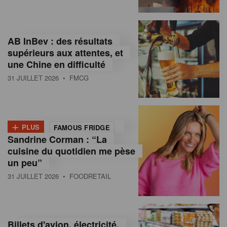
,
I
AB InBev : des résultats
n
supérieurs aux attentes, et
f
une Chine en difficulté
o
31 JUILLET 2026
• FMCG
r
m
+
PLUS
FAMOUS FRIDGE
a
Sandrine Corman : “La
cuisine du quotidien me pèse
t
un peu”
i
31 JUILLET 2026
• FOODRETAIL
o
n
Billets d'avion, électricité,