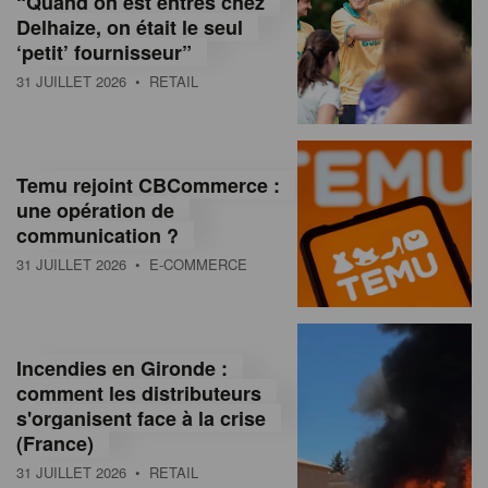
“Quand on est entrés chez
d
Delhaize, on était le seul
‘petit’ fournisseur”
o
31 JUILLET 2026
• RETAIL
l
a
M
Temu rejoint CBCommerce :
une opération de
a
communication ?
g
31 JUILLET 2026
• E-COMMERCE
a
z
Incendies en Gironde :
i
comment les distributeurs
n
s'organisent face à la crise
(France)
e
31 JUILLET 2026
• RETAIL