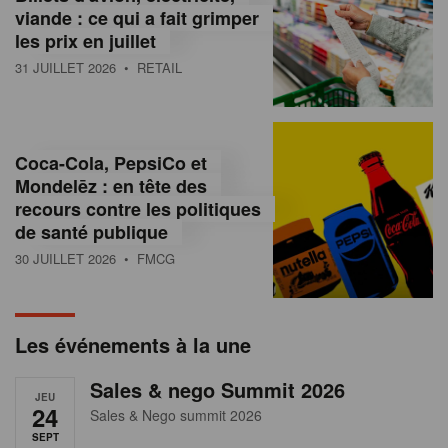
s
viande : ce qui a fait grimper
les prix en juillet
s
31 JUILLET 2026
• RETAIL
u
r
l
Coca-Cola, PepsiCo et
Mondelēz : en tête des
e
recours contre les politiques
r
de santé publique
30 JUILLET 2026
• FMCG
e
t
a
Les événements à la une
i
Sales & nego Summit 2026
JEU
l
24
Sales & Nego summit 2026
SEPT