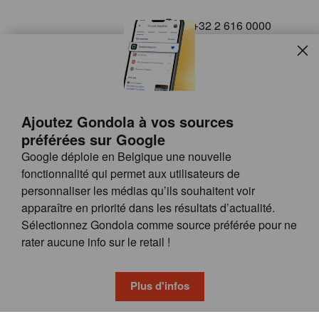
+32 2 616 0000
info@gondola.be
Slui
Follow us on
Ajoutez Gondola à vos sources
préférées sur Google
Google déploie en Belgique une nouvelle
fonctionnalité qui permet aux utilisateurs de
personnaliser les médias qu’ils souhaitent voir
apparaître en priorité dans les résultats d’actualité.
Site
© GONDOLA GROUP
Sélectionnez Gondola comme source préférée pour ne
by
FAQ
rater aucune info sur le retail !
wieni
POSSIBILITÉS DE PUBLICITÉ
CONDITIONS GÉNÉRALES
Plus d'infos
PRIVACY & COOKIE POLICY