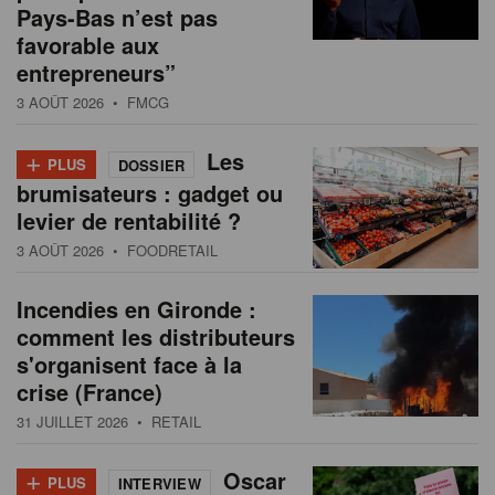
Pays-Bas n’est pas
favorable aux
entrepreneurs”
3 AOÛT 2026
• FMCG
+
Les
PLUS
DOSSIER
brumisateurs : gadget ou
levier de rentabilité ?
3 AOÛT 2026
• FOODRETAIL
Incendies en Gironde :
comment les distributeurs
s'organisent face à la
crise (France)
31 JUILLET 2026
• RETAIL
+
Oscar
PLUS
INTERVIEW