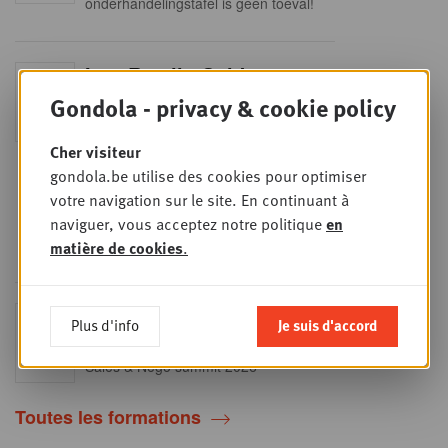
onderhandelingstafel is geen toeval!
Into Retail - Sold out
MAR
15
Gondola - privacy & cookie policy
Ne manquez pas cette occasion
unique de comprendre en profondeur
SEPT
le paysage du retail belge. Dans cette
mise à jour essentielle, vous
Cher visiteur
découvrirez les stratégies des
gondola.be utilise des cookies pour optimiser
principaux retailers alimentaires,
obtiendrez une vision claire du profil
votre navigation sur le site. En continuant à
des shoppers et recueillerez des
naviguer, vous acceptez notre politique
en
insights indispensables dans un
secteur en plein
matière de cookies
.
Sales & nego Summit
Plus d'info
Je suis d'accord
JEU
24
2026
SEPT
Sales & Nego summit 2026
Toutes les formations