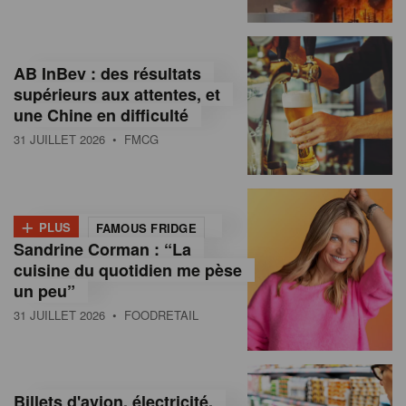
,
I
AB InBev : des résultats
n
supérieurs aux attentes, et
f
une Chine en difficulté
o
31 JUILLET 2026
• FMCG
r
m
+
PLUS
FAMOUS FRIDGE
a
Sandrine Corman : “La
cuisine du quotidien me pèse
t
un peu”
i
31 JUILLET 2026
• FOODRETAIL
o
n
Billets d'avion, électricité,