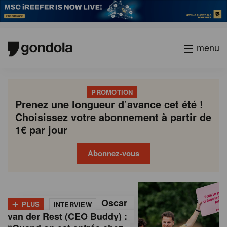
menu
PROMOTION
Prenez une longueur d’avance cet été !
Choisissez votre abonnement à partir de
1€ par jour
Abonnez-vous
G
Gondola
Gondola
academy
society
o
+
Oscar
PLUS
INTERVIEW
n
van der Rest (CEO Buddy) :