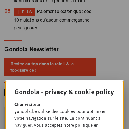
franchisés veulent reprendre la main
+
Paiement électronique : ces
PLUS
10 mutations qu’aucun commerçant ne
peut ignorer
Gondola Newsletter
Restez au top dans le retail & le
foodservice !
Gondola - privacy & cookie policy
Cher visiteur
Foodservice - Joint
gondola.be utilise des cookies pour optimiser
MER
9
business planning
votre navigation sur le site. En continuant à
naviguer, vous acceptez notre politique
en
SEPT
Intro to Negotiation: Succes aan de