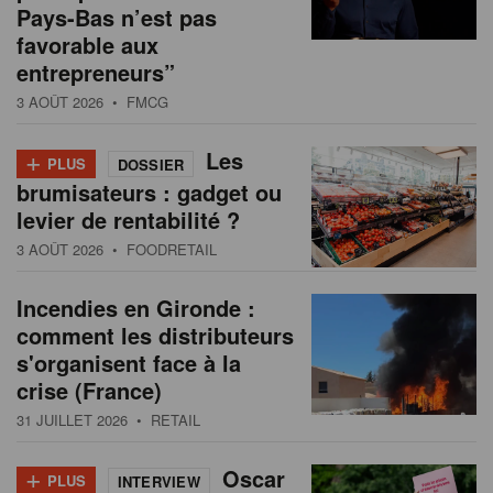
Pays-Bas n’est pas
favorable aux
entrepreneurs”
3 AOÛT 2026
• FMCG
+
Les
PLUS
DOSSIER
brumisateurs : gadget ou
levier de rentabilité ?
3 AOÛT 2026
• FOODRETAIL
Incendies en Gironde :
comment les distributeurs
s'organisent face à la
crise (France)
31 JUILLET 2026
• RETAIL
+
Oscar
PLUS
INTERVIEW