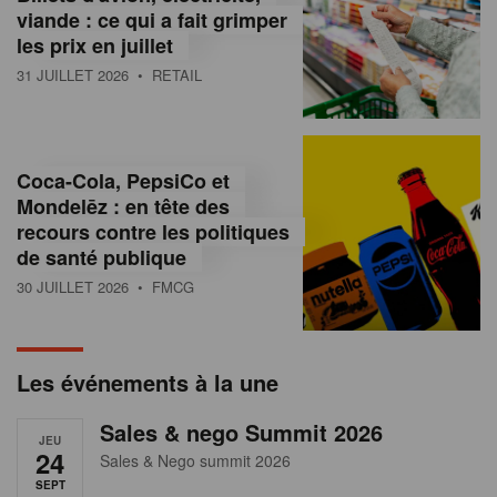
s
viande : ce qui a fait grimper
les prix en juillet
s
31 JUILLET 2026
• RETAIL
u
r
l
Coca-Cola, PepsiCo et
Mondelēz : en tête des
e
recours contre les politiques
r
de santé publique
30 JUILLET 2026
• FMCG
e
t
a
Les événements à la une
i
Sales & nego Summit 2026
JEU
l
24
Sales & Nego summit 2026
SEPT