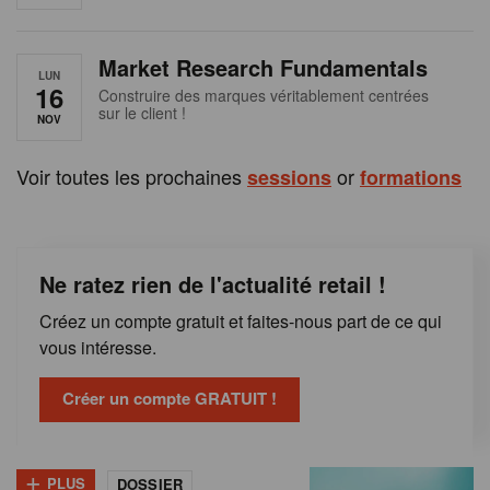
e
n
Market Research Fundamentals
B
LUN
16
Construire des marques véritablement centrées
sur le client !
e
NOV
l
Voir toutes les prochaines
or
sessions
formations
g
i
Ne ratez rien de l'actualité retail !
q
Créez un compte gratuit et faites-nous part de ce qui
u
vous intéresse.
e
Créer un compte GRATUIT !
+
PLUS
DOSSIER