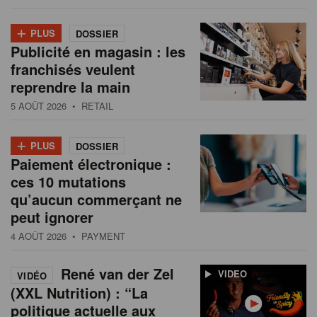
+
PLUS
DOSSIER
Publicité en magasin : les
franchisés veulent
reprendre la main
5 AOÛT 2026
• RETAIL
+
PLUS
DOSSIER
Paiement électronique :
ces 10 mutations
qu’aucun commerçant ne
peut ignorer
4 AOÛT 2026
• PAYMENT
René van der Zel
VIDEO
VIDÉO
(XXL Nutrition) : “La
politique actuelle aux