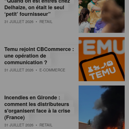
“Quand on est entrés chez
d
Delhaize, on était le seul
‘petit’ fournisseur”
o
31 JUILLET 2026
• RETAIL
l
a
M
Temu rejoint CBCommerce :
une opération de
a
communication ?
g
31 JUILLET 2026
• E-COMMERCE
a
z
Incendies en Gironde :
i
comment les distributeurs
n
s'organisent face à la crise
(France)
e
31 JUILLET 2026
• RETAIL