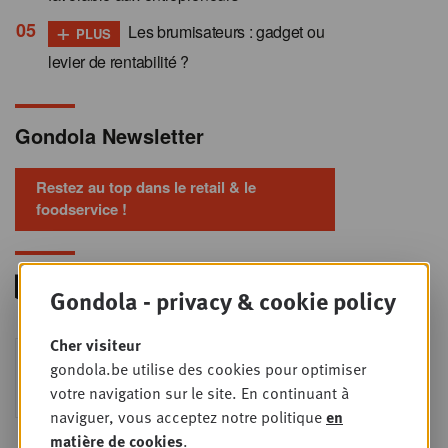
+
Les brumisateurs : gadget ou
PLUS
levier de rentabilité ?
Gondola Newsletter
Restez au top dans le retail & le
foodservice !
Gondola - privacy & cookie policy
Cher visiteur
Foodservice - Joint
MER
gondola.be utilise des cookies pour optimiser
9
business planning
votre navigation sur le site. En continuant à
SEPT
Intro to Negotiation: Succes aan de
naviguer, vous acceptez notre politique
en
onderhandelingstafel is geen toeval!
matière de cookies
.