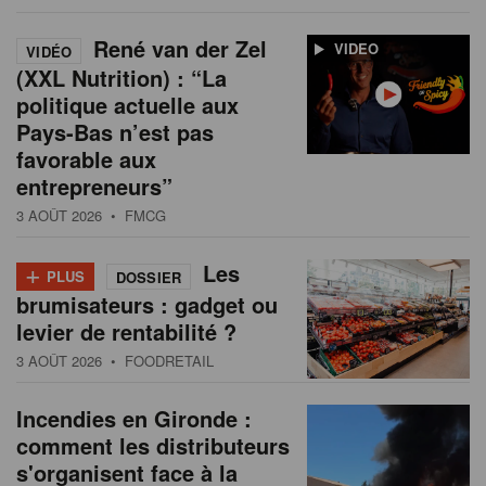
René van der Zel
VIDEO
VIDÉO
(XXL Nutrition) : “La
politique actuelle aux
Pays-Bas n’est pas
favorable aux
entrepreneurs”
3 AOÛT 2026
• FMCG
+
Les
PLUS
DOSSIER
brumisateurs : gadget ou
levier de rentabilité ?
3 AOÛT 2026
• FOODRETAIL
Incendies en Gironde :
comment les distributeurs
s'organisent face à la