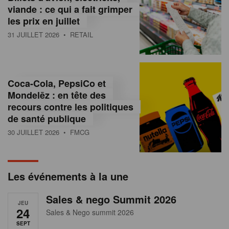
s
viande : ce qui a fait grimper
les prix en juillet
s
31 JUILLET 2026
• RETAIL
u
r
l
Coca-Cola, PepsiCo et
Mondelēz : en tête des
e
recours contre les politiques
r
de santé publique
30 JUILLET 2026
• FMCG
e
t
a
Les événements à la une
i
Sales & nego Summit 2026
JEU
l
24
Sales & Nego summit 2026
SEPT