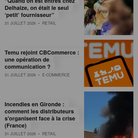
“Quand on est entrés chez
d
Delhaize, on était le seul
‘petit’ fournisseur”
o
31 JUILLET 2026
• RETAIL
l
a
M
Temu rejoint CBCommerce :
une opération de
a
communication ?
g
31 JUILLET 2026
• E-COMMERCE
a
z
Incendies en Gironde :
i
comment les distributeurs
n
s'organisent face à la crise
(France)
e
31 JUILLET 2026
• RETAIL