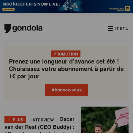
menu
PROMOTION
Prenez une longueur d’avance cet été !
Choisissez votre abonnement à partir de
1€ par jour
Abonnez-vous
G
Gondola
Gondola
academy
society
o
+
Oscar
PLUS
INTERVIEW
n
van der Rest (CEO Buddy) :