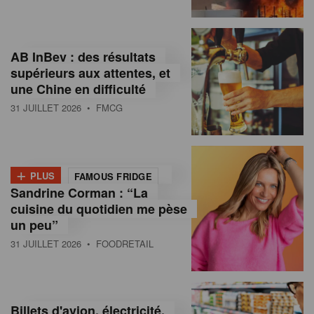
,
I
AB InBev : des résultats
n
supérieurs aux attentes, et
f
une Chine en difficulté
o
31 JUILLET 2026
• FMCG
r
m
+
PLUS
FAMOUS FRIDGE
a
Sandrine Corman : “La
cuisine du quotidien me pèse
t
un peu”
i
31 JUILLET 2026
• FOODRETAIL
o
n
Billets d'avion, électricité,