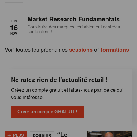
e
n
Market Research Fundamentals
B
LUN
16
Construire des marques véritablement centrées
sur le client !
e
NOV
l
Voir toutes les prochaines
or
sessions
formations
g
i
Ne ratez rien de l'actualité retail !
q
Créez un compte gratuit et faites-nous part de ce qui
u
vous intéresse.
e
Créer un compte GRATUIT !
+
“Le
PLUS
DOSSIER