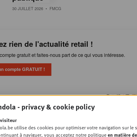
30 JUILLET 2026
• FMCG
ez rien de l'actualité retail !
ompte gratuit et faites-nous part de ce qui vous intéresse.
un compte GRATUIT !
Publicité en magasin : les
OSSIER
dola - privacy & cookie policy
 veulent reprendre la main
TAIL
visiteur
la.be utilise des cookies pour optimiser votre navigation sur le s
ntinuant à naviguer, vous acceptez notre politique
en matière de