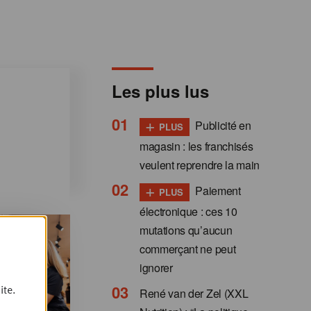
Les plus lus
+
Publicité en
PLUS
magasin : les franchisés
veulent reprendre la main
+
Paiement
PLUS
électronique : ces 10
mutations qu’aucun
commerçant ne peut
ignorer
ite.
René van der Zel (XXL