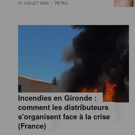
a
31 JUILLET 2026
• RETAIL
M
a
g
a
z
Incendies en Gironde :
comment les distributeurs
i
s'organisent face à la crise
(France)
n