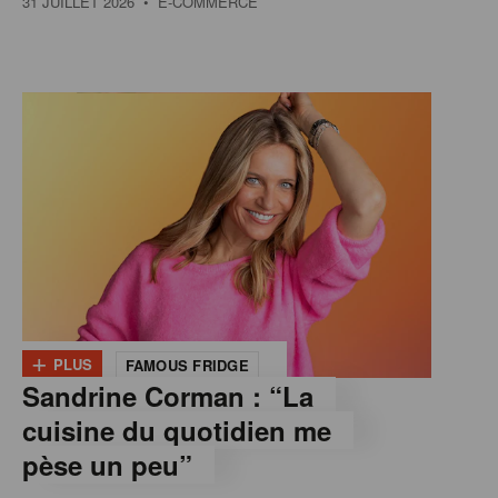
31 JUILLET 2026
• E-COMMERCE
+
PLUS
FAMOUS FRIDGE
Sandrine Corman : “La
cuisine du quotidien me
pèse un peu”