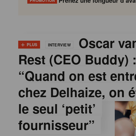
Prenez une longueur d’avan
PROMOTION
G
Gondola
Gondola
academy
society
o
Oscar van
+
PLUS
INTERVIEW
Rest (CEO Buddy) 
n
“Quand on est entr
d
chez Delhaize, on é
o
le seul ‘petit’
l
fournisseur”