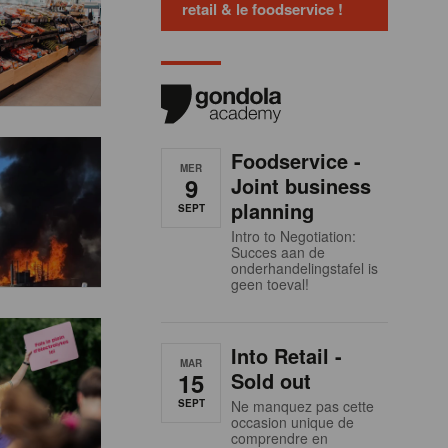
retail & le foodservice !
Foodservice -
MER
9
Joint business
planning
SEPT
Intro to Negotiation:
Succes aan de
onderhandelingstafel is
geen toeval!
Into Retail -
MAR
15
Sold out
SEPT
Ne manquez pas cette
occasion unique de
comprendre en