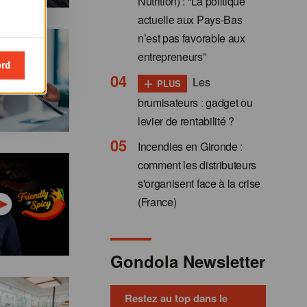
Nutrition) : “La politique
actuelle aux Pays-Bas
n’est pas favorable aux
entrepreneurs”
ord
+
Les
PLUS
brumisateurs : gadget ou
levier de rentabilité ?
Incendies en Gironde :
comment les distributeurs
s'organisent face à la crise
(France)
Gondola Newsletter
Restez au top dans le