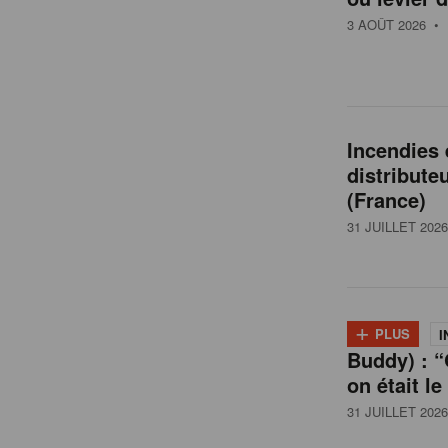
t
3 AOÛT 2026
• 
a
i
Incendies
distribute
l
(France)
31 JUILLET 2026
e
n
+
PLUS
I
Buddy) : “
B
on était le
31 JUILLET 2026
e