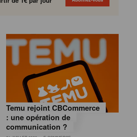
tir de 1€ par jour
Temu rejoint CBCommerce
: une opération de
communication ?