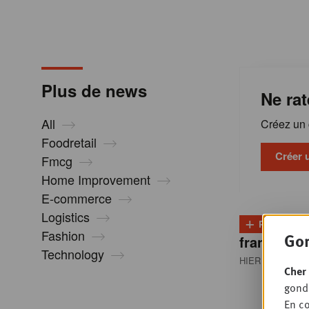
m
a
Plus de news
Ne rat
t
All
Créez un c
i
Foodretail
Créer 
Fmcg
Home Improvement
o
E-commerce
Logistics
+
n
PLUS
D
Fashion
Gon
franchisés
Technology
HIER 08:30
• RE
s
Cher 
gondo
En co