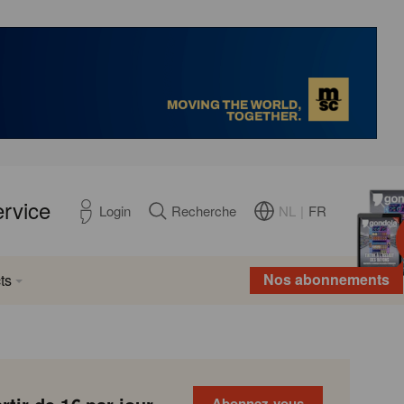
ervice
NL
|
FR
Login
Recherche
Nos abonnements
ts
Abonnez-vous