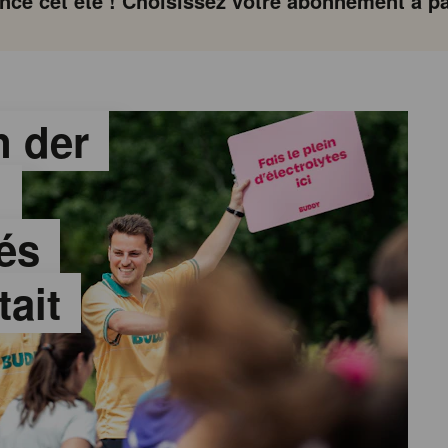
ce cet été ! Choisissez votre abonnement à par
 der
:
és
tait