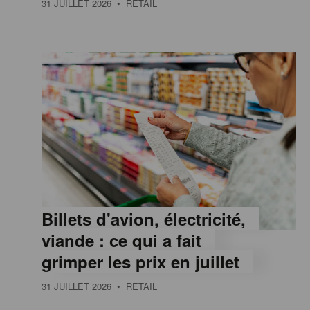
31 JUILLET 2026
• RETAIL
e
,
I
n
f
Billets d'avion, électricité,
o
viande : ce qui a fait
grimper les prix en juillet
r
31 JUILLET 2026
• RETAIL