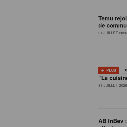
l
Temu rejo
de commun
g
31 JUILLET 2026
i
q
+
PLUS
F
“La cuisin
u
31 JUILLET 2026
e
AB InBev :