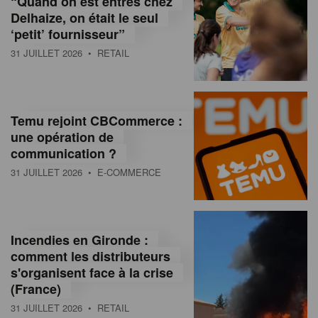
“Quand on est entrés chez
d
Delhaize, on était le seul
‘petit’ fournisseur”
o
31 JUILLET 2026
• RETAIL
l
a
M
Temu rejoint CBCommerce :
une opération de
a
communication ?
g
31 JUILLET 2026
• E-COMMERCE
a
z
Incendies en Gironde :
i
comment les distributeurs
n
s'organisent face à la crise
(France)
e
31 JUILLET 2026
• RETAIL