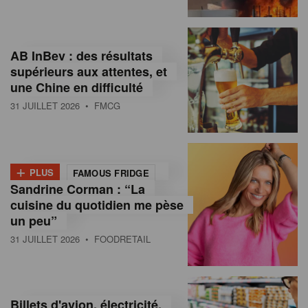
,
I
AB InBev : des résultats
n
supérieurs aux attentes, et
f
une Chine en difficulté
o
31 JUILLET 2026
• FMCG
r
m
+
PLUS
FAMOUS FRIDGE
a
Sandrine Corman : “La
cuisine du quotidien me pèse
t
un peu”
i
31 JUILLET 2026
• FOODRETAIL
o
n
Billets d'avion, électricité,