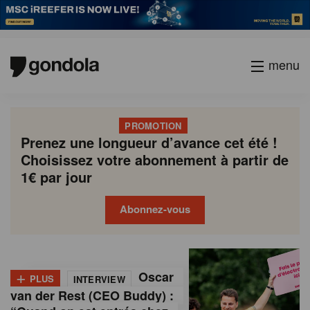
menu
PROMOTION
Prenez une longueur d’avance cet été !
Choisissez votre abonnement à partir de
1€ par jour
Abonnez-vous
G
Gondola
Gondola
academy
society
o
+
Oscar
PLUS
INTERVIEW
n
van der Rest (CEO Buddy) :