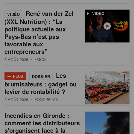
René van der Zel
VIDEO
VIDÉO
(XXL Nutrition) : “La
politique actuelle aux
Pays-Bas n’est pas
favorable aux
entrepreneurs”
3 AOÛT 2026
• FMCG
+
Les
PLUS
DOSSIER
brumisateurs : gadget ou
levier de rentabilité ?
3 AOÛT 2026
• FOODRETAIL
Incendies en Gironde :
comment les distributeurs
s'organisent face à la