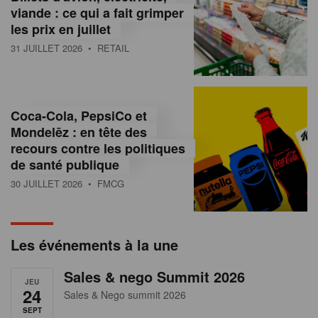
s
viande : ce qui a fait grimper
les prix en juillet
s
31 JUILLET 2026
• RETAIL
u
r
l
Coca-Cola, PepsiCo et
Mondelēz : en tête des
e
recours contre les politiques
r
de santé publique
30 JUILLET 2026
• FMCG
e
t
a
Les événements à la une
i
Sales & nego Summit 2026
JEU
l
24
Sales & Nego summit 2026
SEPT