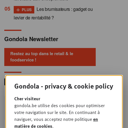
+
Les brumisateurs : gadget ou
PLUS
levier de rentabilité ?
Gondola Newsletter
Restez au top dans le retail & le
foodservice !
Gondola - privacy & cookie policy
Cher visiteur
Foodservice - Joint
MER
gondola.be utilise des cookies pour optimiser
9
business planning
votre navigation sur le site. En continuant à
SEPT
Intro to Negotiation: Succes aan de
naviguer, vous acceptez notre politique
en
onderhandelingstafel is geen toeval!
matière de cookies
.