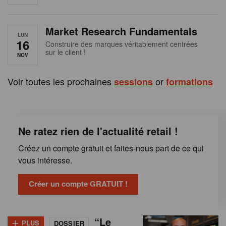
e
n
Market Research Fundamentals
B
LUN
16
Construire des marques véritablement centrées
sur le client !
e
NOV
l
Voir toutes les prochaines
or
sessions
formations
g
i
Ne ratez rien de l'actualité retail !
q
Créez un compte gratuit et faites-nous part de ce qui
u
vous intéresse.
e
Créer un compte GRATUIT !
+
“Le
PLUS
DOSSIER