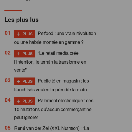
Les plus lus
+
Petfood : une vraie révolution
PLUS
ou une habile montée en gamme ?
+
“Le retail media crée
PLUS
l’intention, le terrain la transforme en
vente”
+
Publicité en magasin : les
PLUS
franchisés veulent reprendre la main
+
Paiement électronique : ces
PLUS
10 mutations qu’aucun commerçant ne
peut ignorer
René van der Zel (XXL Nutrition) : “La