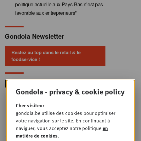
politique actuelle aux Pays-Bas n’est pas
favorable aux entrepreneurs”
Gondola Newsletter
Restez au top dans le retail & le
foodservice !
Gondola - privacy & cookie policy
Foodservice - Joint
Cher visiteur
MER
9
business planning
gondola.be utilise des cookies pour optimiser
SEPT
Intro to Negotiation: Succes aan de
votre navigation sur le site. En continuant à
onderhandelingstafel is geen toeval!
naviguer, vous acceptez notre politique
en
matière de cookies
.