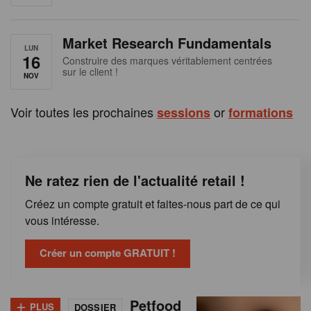
e
n
Market Research Fundamentals
B
LUN
16
Construire des marques véritablement centrées
sur le client !
e
NOV
l
Voir toutes les prochaines
or
sessions
formations
g
i
Ne ratez rien de l'actualité retail !
q
Créez un compte gratuit et faites-nous part de ce qui
u
vous intéresse.
e
Créer un compte GRATUIT !
+
Petfood
PLUS
DOSSIER