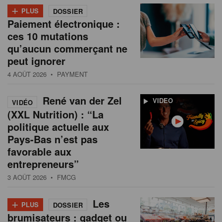
+
PLUS
DOSSIER
Paiement électronique :
ces 10 mutations
qu’aucun commerçant ne
peut ignorer
4 AOÛT 2026
• PAYMENT
René van der Zel
VIDEO
VIDÉO
(XXL Nutrition) : “La
politique actuelle aux
Pays-Bas n’est pas
favorable aux
entrepreneurs”
3 AOÛT 2026
• FMCG
+
Les
PLUS
DOSSIER
brumisateurs : gadget ou