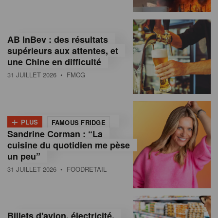
,
I
AB InBev : des résultats
n
supérieurs aux attentes, et
f
une Chine en difficulté
o
31 JUILLET 2026
• FMCG
r
m
+
PLUS
FAMOUS FRIDGE
a
Sandrine Corman : “La
cuisine du quotidien me pèse
t
un peu”
i
31 JUILLET 2026
• FOODRETAIL
o
n
Billets d'avion, électricité,