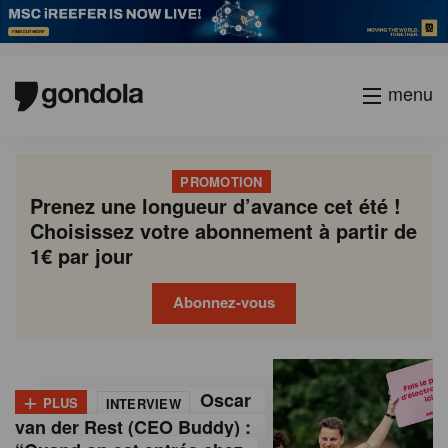
menu
PROMOTION
Prenez une longueur d’avance cet été !
Choisissez votre abonnement à partir de
1€ par jour
Abonnez-vous
G
Gondola
Gondola
academy
society
o
+
Oscar
PLUS
INTERVIEW
n
van der Rest (CEO Buddy) :