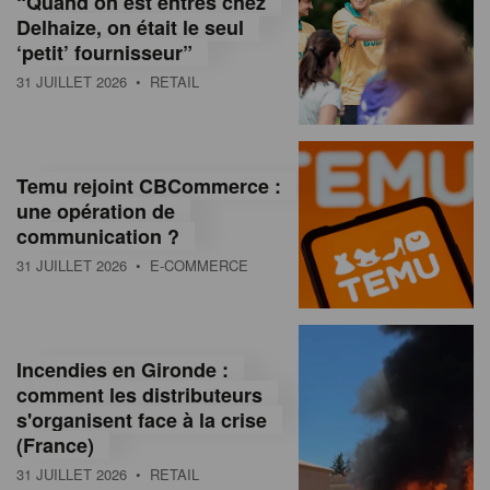
“Quand on est entrés chez
d
Delhaize, on était le seul
‘petit’ fournisseur”
o
31 JUILLET 2026
• RETAIL
l
a
M
Temu rejoint CBCommerce :
une opération de
a
communication ?
g
31 JUILLET 2026
• E-COMMERCE
a
z
Incendies en Gironde :
i
comment les distributeurs
n
s'organisent face à la crise
(France)
e
31 JUILLET 2026
• RETAIL