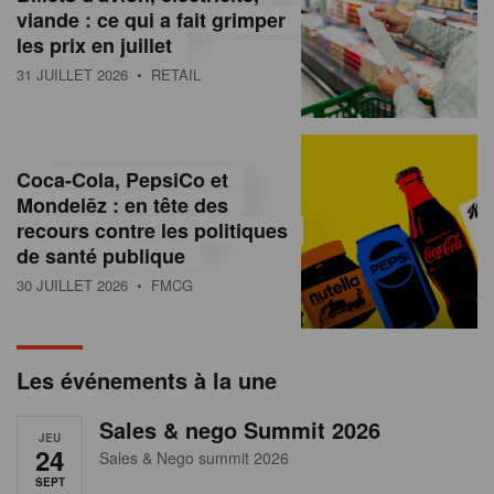
s
viande : ce qui a fait grimper
les prix en juillet
s
31 JUILLET 2026
• RETAIL
u
r
l
Coca-Cola, PepsiCo et
Mondelēz : en tête des
e
recours contre les politiques
r
de santé publique
30 JUILLET 2026
• FMCG
e
t
a
Les événements à la une
i
Sales & nego Summit 2026
JEU
l
24
Sales & Nego summit 2026
SEPT