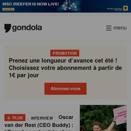
menu
PROMOTION
Prenez une longueur d’avance cet été !
Choisissez votre abonnement à partir de
1€ par jour
Abonnez-vous
G
Gondola
Gondola
academy
society
o
+
Oscar
PLUS
INTERVIEW
n
van der Rest (CEO Buddy) :