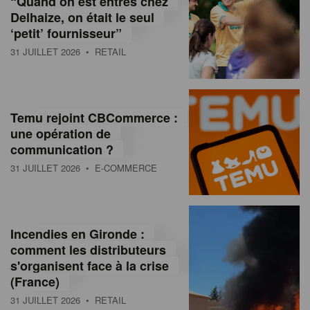
“Quand on est entrés chez
d
Delhaize, on était le seul
‘petit’ fournisseur”
o
31 JUILLET 2026
• RETAIL
l
a
M
Temu rejoint CBCommerce :
une opération de
a
communication ?
g
31 JUILLET 2026
• E-COMMERCE
a
z
Incendies en Gironde :
i
comment les distributeurs
n
s'organisent face à la crise
(France)
e
31 JUILLET 2026
• RETAIL