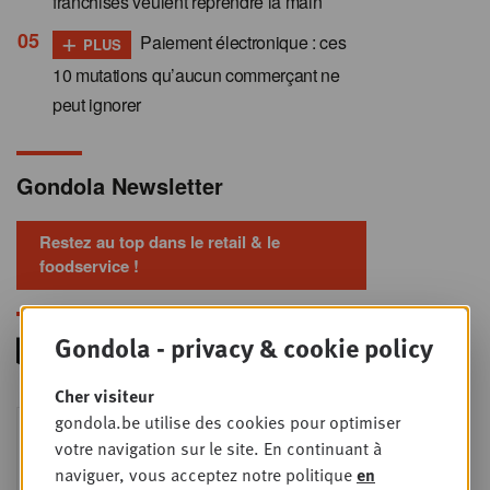
franchisés veulent reprendre la main
+
Paiement électronique : ces
PLUS
10 mutations qu’aucun commerçant ne
peut ignorer
Gondola Newsletter
Restez au top dans le retail & le
foodservice !
Gondola - privacy & cookie policy
Cher visiteur
Foodservice - Joint
gondola.be utilise des cookies pour optimiser
MER
9
business planning
votre navigation sur le site. En continuant à
naviguer, vous acceptez notre politique
en
SEPT
Intro to Negotiation: Succes aan de