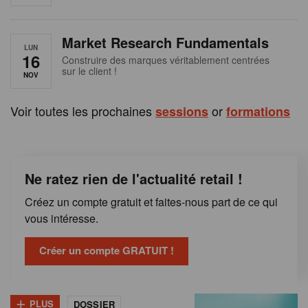
e
n
Market Research Fundamentals
B
LUN
16
Construire des marques véritablement centrées
sur le client !
e
NOV
l
Voir toutes les prochaines
or
sessions
formations
g
i
Ne ratez rien de l'actualité retail !
q
Créez un compte gratuit et faites-nous part de ce qui
u
vous intéresse.
e
Créer un compte GRATUIT !
+
PLUS
DOSSIER