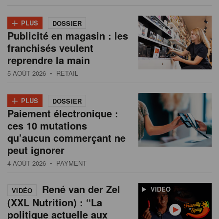
+
PLUS
DOSSIER
Publicité en magasin : les
franchisés veulent
reprendre la main
5 AOÛT 2026
• RETAIL
+
PLUS
DOSSIER
Paiement électronique :
ces 10 mutations
qu’aucun commerçant ne
peut ignorer
4 AOÛT 2026
• PAYMENT
René van der Zel
VIDEO
VIDÉO
(XXL Nutrition) : “La
politique actuelle aux