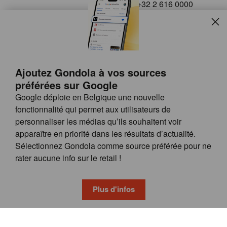
+32 2 616 0000
info@gondola.be
Slui
Follow us on
Ajoutez Gondola à vos sources
préférées sur Google
Google déploie en Belgique une nouvelle
fonctionnalité qui permet aux utilisateurs de
personnaliser les médias qu’ils souhaitent voir
apparaître en priorité dans les résultats d’actualité.
Site
© GONDOLA GROUP
Sélectionnez Gondola comme source préférée pour ne
by
FAQ
rater aucune info sur le retail !
wieni
POSSIBILITÉS DE PUBLICITÉ
CONDITIONS GÉNÉRALES
Plus d'infos
PRIVACY & COOKIE POLICY