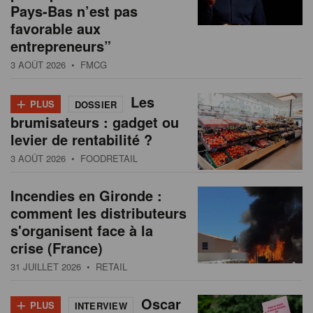
Pays-Bas n’est pas
favorable aux
entrepreneurs”
3 AOÛT 2026
• FMCG
+
Les
PLUS
DOSSIER
brumisateurs : gadget ou
levier de rentabilité ?
3 AOÛT 2026
• FOODRETAIL
Incendies en Gironde :
comment les distributeurs
s'organisent face à la
crise (France)
31 JUILLET 2026
• RETAIL
+
Oscar
PLUS
INTERVIEW