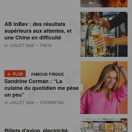
,
I
AB InBev : des résultats
n
supérieurs aux attentes, et
f
une Chine en difficulté
o
31 JUILLET 2026
• FMCG
r
m
+
PLUS
FAMOUS FRIDGE
a
Sandrine Corman : “La
cuisine du quotidien me pèse
t
un peu”
i
31 JUILLET 2026
• FOODRETAIL
o
n
Billets d'avion, électricité,