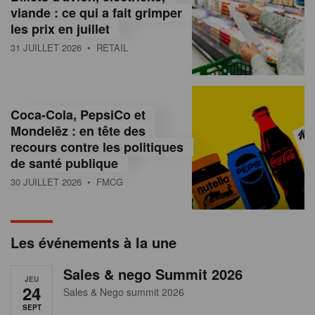
s
viande : ce qui a fait grimper
les prix en juillet
s
31 JUILLET 2026
• RETAIL
u
r
l
Coca-Cola, PepsiCo et
Mondelēz : en tête des
e
recours contre les politiques
r
de santé publique
30 JUILLET 2026
• FMCG
e
t
a
Les événements à la une
i
Sales & nego Summit 2026
JEU
l
24
Sales & Nego summit 2026
SEPT