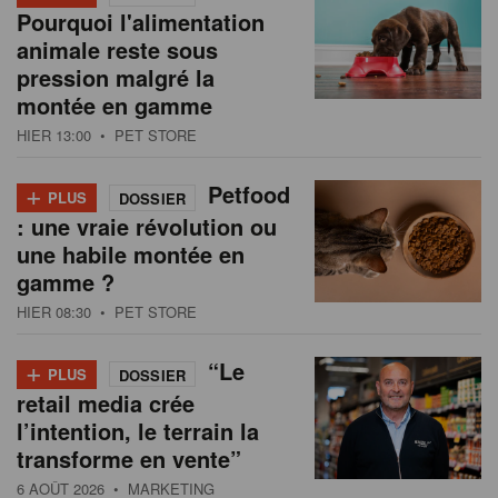
Pourquoi l'alimentation
animale reste sous
pression malgré la
montée en gamme
HIER 13:00
• PET STORE
+
Petfood
PLUS
DOSSIER
: une vraie révolution ou
une habile montée en
gamme ?
HIER 08:30
• PET STORE
+
“Le
PLUS
DOSSIER
retail media crée
l’intention, le terrain la
transforme en vente”
6 AOÛT 2026
• MARKETING