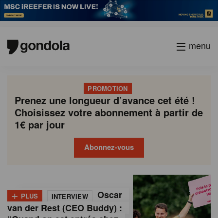
menu
PROMOTION
Prenez une longueur d’avance cet été !
Choisissez votre abonnement à partir de
1€ par jour
Abonnez-vous
G
Gondola
Gondola
academy
society
o
+
Oscar
PLUS
INTERVIEW
n
van der Rest (CEO Buddy) :