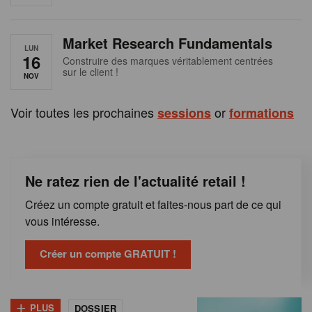
e
n
Market Research Fundamentals
B
LUN
16
Construire des marques véritablement centrées
sur le client !
e
NOV
l
Voir toutes les prochaines
or
sessions
formations
g
i
Ne ratez rien de l'actualité retail !
q
Créez un compte gratuit et faites-nous part de ce qui
u
vous intéresse.
e
Créer un compte GRATUIT !
+
PLUS
DOSSIER