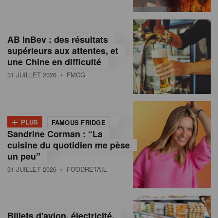
,
I
AB InBev : des résultats
n
supérieurs aux attentes, et
f
une Chine en difficulté
o
31 JUILLET 2026
• FMCG
r
m
+
PLUS
FAMOUS FRIDGE
a
Sandrine Corman : “La
cuisine du quotidien me pèse
t
un peu”
i
31 JUILLET 2026
• FOODRETAIL
o
n
Billets d'avion, électricité,