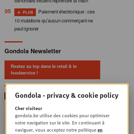
franchisés veulent reprendre la main
+
Paiement électronique : ces
PLUS
10 mutations qu’aucun commerçant ne
peut ignorer
Gondola Newsletter
Restez au top dans le retail & le
foodservice !
Gondola - privacy & cookie policy
Cher visiteur
Foodservice - Joint
gondola.be utilise des cookies pour optimiser
MER
9
business planning
votre navigation sur le site. En continuant à
naviguer, vous acceptez notre politique
en
SEPT
Intro to Negotiation: Succes aan de