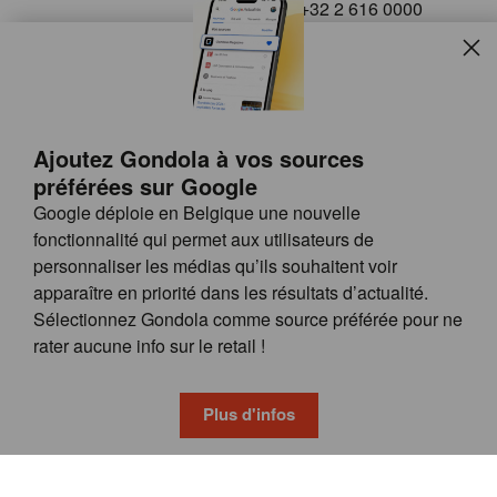
+32 2 616 0000
info@gondola.be
Slui
Follow us on
Ajoutez Gondola à vos sources
préférées sur Google
Google déploie en Belgique une nouvelle
fonctionnalité qui permet aux utilisateurs de
personnaliser les médias qu’ils souhaitent voir
apparaître en priorité dans les résultats d’actualité.
Site
© GONDOLA GROUP
Sélectionnez Gondola comme source préférée pour ne
by
FAQ
rater aucune info sur le retail !
wieni
POSSIBILITÉS DE PUBLICITÉ
CONDITIONS GÉNÉRALES
Plus d'infos
PRIVACY & COOKIE POLICY