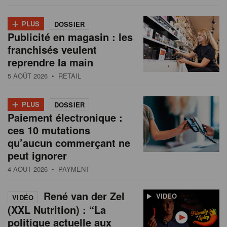
+
PLUS
DOSSIER
Publicité en magasin : les
franchisés veulent
reprendre la main
5 AOÛT 2026
• RETAIL
+
PLUS
DOSSIER
Paiement électronique :
ces 10 mutations
qu’aucun commerçant ne
peut ignorer
4 AOÛT 2026
• PAYMENT
René van der Zel
VIDEO
VIDÉO
(XXL Nutrition) : “La
politique actuelle aux