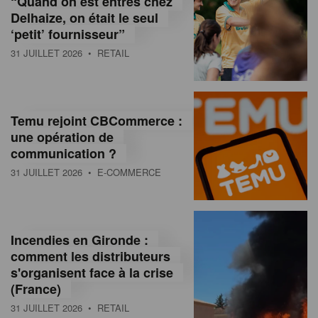
“Quand on est entrés chez
d
Delhaize, on était le seul
‘petit’ fournisseur”
o
31 JUILLET 2026
• RETAIL
l
a
M
Temu rejoint CBCommerce :
une opération de
a
communication ?
g
31 JUILLET 2026
• E-COMMERCE
a
z
Incendies en Gironde :
i
comment les distributeurs
n
s'organisent face à la crise
(France)
e
31 JUILLET 2026
• RETAIL