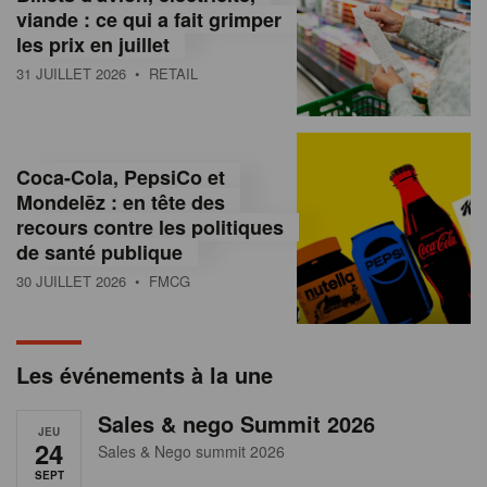
s
viande : ce qui a fait grimper
les prix en juillet
s
31 JUILLET 2026
• RETAIL
u
r
l
Coca-Cola, PepsiCo et
Mondelēz : en tête des
e
recours contre les politiques
r
de santé publique
30 JUILLET 2026
• FMCG
e
t
a
Les événements à la une
i
Sales & nego Summit 2026
JEU
l
24
Sales & Nego summit 2026
SEPT