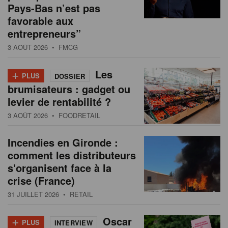
Pays-Bas n’est pas
favorable aux
entrepreneurs”
3 AOÛT 2026
• FMCG
+
Les
PLUS
DOSSIER
brumisateurs : gadget ou
levier de rentabilité ?
3 AOÛT 2026
• FOODRETAIL
Incendies en Gironde :
comment les distributeurs
s'organisent face à la
crise (France)
31 JUILLET 2026
• RETAIL
+
Oscar
PLUS
INTERVIEW