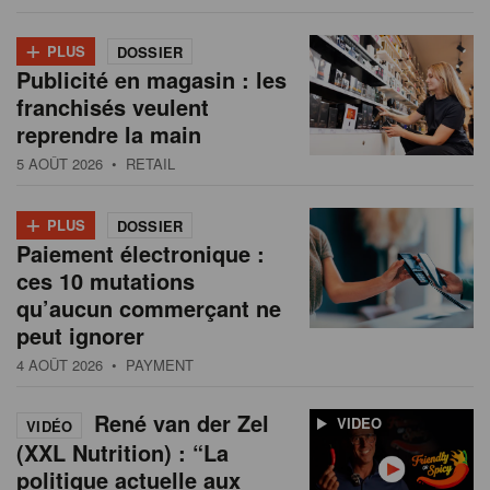
+
PLUS
DOSSIER
Publicité en magasin : les
franchisés veulent
reprendre la main
5 AOÛT 2026
• RETAIL
+
PLUS
DOSSIER
Paiement électronique :
ces 10 mutations
qu’aucun commerçant ne
peut ignorer
4 AOÛT 2026
• PAYMENT
René van der Zel
VIDEO
VIDÉO
(XXL Nutrition) : “La
politique actuelle aux