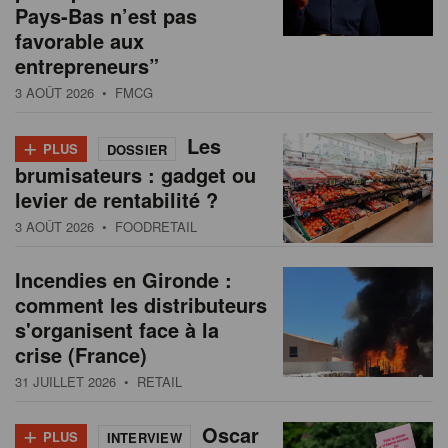
Pays-Bas n’est pas
favorable aux
entrepreneurs”
3 AOÛT 2026
• FMCG
+
Les
PLUS
DOSSIER
brumisateurs : gadget ou
levier de rentabilité ?
3 AOÛT 2026
• FOODRETAIL
Incendies en Gironde :
comment les distributeurs
s'organisent face à la
crise (France)
31 JUILLET 2026
• RETAIL
+
Oscar
PLUS
INTERVIEW