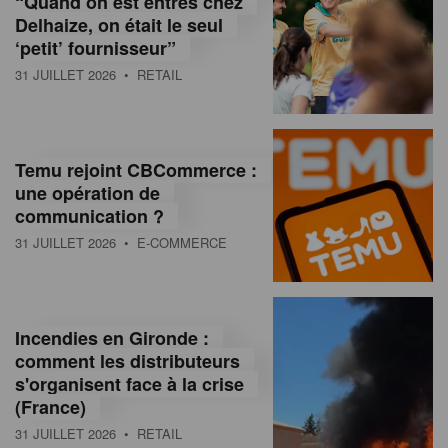
“Quand on est entrés chez
d
Delhaize, on était le seul
‘petit’ fournisseur”
o
31 JUILLET 2026
• RETAIL
l
a
M
Temu rejoint CBCommerce :
une opération de
a
communication ?
g
31 JUILLET 2026
• E-COMMERCE
a
z
Incendies en Gironde :
i
comment les distributeurs
n
s'organisent face à la crise
(France)
e
31 JUILLET 2026
• RETAIL