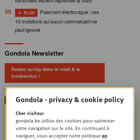
franchisés veulent reprendre la main
+
Paiement électronique : ces
PLUS
10 mutations qu’aucun commerçant ne
peut ignorer
Gondola Newsletter
Restez au top dans le retail & le
foodservice !
Gondola - privacy & cookie policy
Cher visiteur
Foodservice - Joint
gondola.be utilise des cookies pour optimiser
MER
9
business planning
votre navigation sur le site. En continuant à
naviguer, vous acceptez notre politique
en
SEPT
Intro to Negotiation: Succes aan de