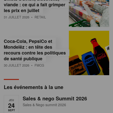
s
viande : ce qui a fait grimper
les prix en juillet
s
31 JUILLET 2026
• RETAIL
u
r
l
Coca-Cola, PepsiCo et
Mondelēz : en tête des
e
recours contre les politiques
r
de santé publique
30 JUILLET 2026
• FMCG
e
t
a
Les événements à la une
i
Sales & nego Summit 2026
JEU
l
24
Sales & Nego summit 2026
SEPT