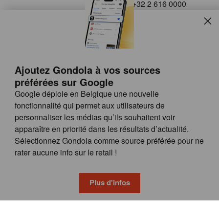
+32 2 616 0000
info@gondola.be
Slui
Follow us on
Ajoutez Gondola à vos sources
préférées sur Google
Google déploie en Belgique une nouvelle
fonctionnalité qui permet aux utilisateurs de
personnaliser les médias qu’ils souhaitent voir
apparaître en priorité dans les résultats d’actualité.
Site
© GONDOLA GROUP
Sélectionnez Gondola comme source préférée pour ne
by
FAQ
rater aucune info sur le retail !
wieni
POSSIBILITÉS DE PUBLICITÉ
CONDITIONS GÉNÉRALES
Plus d'infos
PRIVACY & COOKIE POLICY