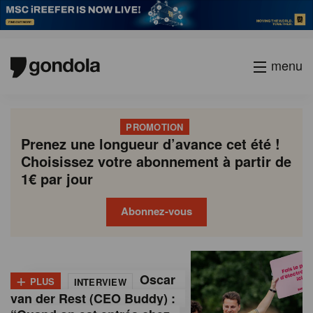
menu
PROMOTION
Prenez une longueur d’avance cet été !
Choisissez votre abonnement à partir de
1€ par jour
Abonnez-vous
G
Gondola
Gondola
academy
society
o
+
Oscar
PLUS
INTERVIEW
n
van der Rest (CEO Buddy) :