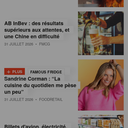
,
I
AB InBev : des résultats
n
supérieurs aux attentes, et
f
une Chine en difficulté
o
31 JUILLET 2026
• FMCG
r
m
+
PLUS
FAMOUS FRIDGE
a
Sandrine Corman : “La
cuisine du quotidien me pèse
t
un peu”
i
31 JUILLET 2026
• FOODRETAIL
o
n
Billets d'avion, électricité,