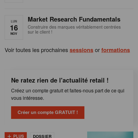
e
n
Market Research Fundamentals
B
LUN
16
Construire des marques véritablement centrées
sur le client !
e
NOV
l
Voir toutes les prochaines
or
sessions
formations
g
i
Ne ratez rien de l'actualité retail !
q
Créez un compte gratuit et faites-nous part de ce qui
u
vous intéresse.
e
Créer un compte GRATUIT !
+
PLUS
DOSSIER