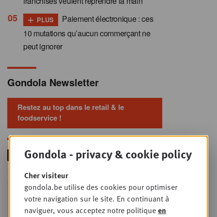
franchisés veulent reprendre la main
+
Paiement électronique : ces
PLUS
10 mutations qu’aucun commerçant ne
peut ignorer
Gondola Newsletter
Restez au top dans le retail & le
foodservice !
Gondola - privacy & cookie policy
Cher visiteur
Foodservice - Joint
gondola.be utilise des cookies pour optimiser
MER
9
business planning
votre navigation sur le site. En continuant à
naviguer, vous acceptez notre politique
en
SEPT
Intro to Negotiation: Succes aan de