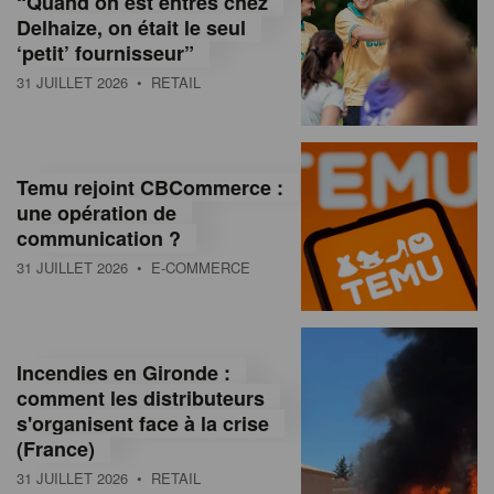
“Quand on est entrés chez
d
Delhaize, on était le seul
‘petit’ fournisseur”
o
31 JUILLET 2026
• RETAIL
l
a
M
Temu rejoint CBCommerce :
une opération de
a
communication ?
g
31 JUILLET 2026
• E-COMMERCE
a
z
Incendies en Gironde :
i
comment les distributeurs
n
s'organisent face à la crise
(France)
e
31 JUILLET 2026
• RETAIL