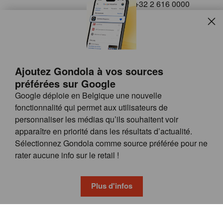
+32 2 616 0000
info@gondola.be
Slui
Follow us on
Ajoutez Gondola à vos sources
préférées sur Google
Google déploie en Belgique une nouvelle
fonctionnalité qui permet aux utilisateurs de
personnaliser les médias qu’ils souhaitent voir
apparaître en priorité dans les résultats d’actualité.
Site
© GONDOLA GROUP
Sélectionnez Gondola comme source préférée pour ne
by
FAQ
rater aucune info sur le retail !
wieni
POSSIBILITÉS DE PUBLICITÉ
CONDITIONS GÉNÉRALES
Plus d'infos
PRIVACY & COOKIE POLICY