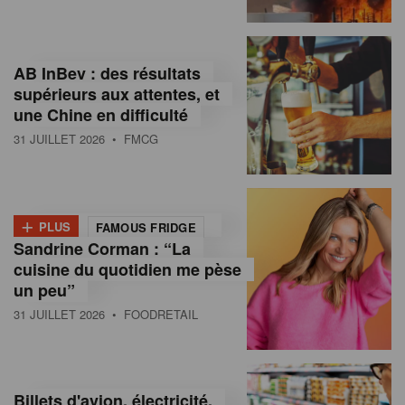
,
I
AB InBev : des résultats
n
supérieurs aux attentes, et
f
une Chine en difficulté
o
31 JUILLET 2026
• FMCG
r
m
+
PLUS
FAMOUS FRIDGE
a
Sandrine Corman : “La
cuisine du quotidien me pèse
t
un peu”
i
31 JUILLET 2026
• FOODRETAIL
o
n
Billets d'avion, électricité,