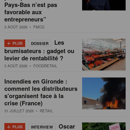
Pays-Bas n’est pas
favorable aux
entrepreneurs”
3 AOÛT 2026
• FMCG
+
Les
PLUS
DOSSIER
brumisateurs : gadget ou
levier de rentabilité ?
3 AOÛT 2026
• FOODRETAIL
Incendies en Gironde :
comment les distributeurs
s'organisent face à la
crise (France)
31 JUILLET 2026
• RETAIL
+
Oscar
PLUS
INTERVIEW