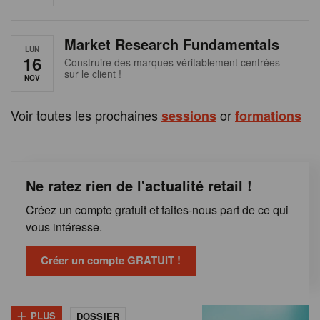
e
n
Market Research Fundamentals
B
LUN
16
Construire des marques véritablement centrées
sur le client !
e
NOV
l
Voir toutes les prochaines
or
sessions
formations
g
i
Ne ratez rien de l'actualité retail !
q
Créez un compte gratuit et faites-nous part de ce qui
u
vous intéresse.
e
Créer un compte GRATUIT !
+
PLUS
DOSSIER