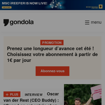
menu
PROMOTION
Prenez une longueur d’avance cet été !
Choisissez votre abonnement à partir de
1€ par jour
Abonnez-vous
G
Gondola
Gondola
academy
society
o
+
Oscar
PLUS
INTERVIEW
n
van der Rest (CEO Buddy) :