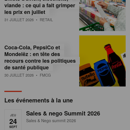
s
viande : ce qui a fait grimper
les prix en juillet
s
31 JUILLET 2026
• RETAIL
u
r
l
Coca-Cola, PepsiCo et
Mondelēz : en tête des
e
recours contre les politiques
r
de santé publique
30 JUILLET 2026
• FMCG
e
t
a
Les événements à la une
i
Sales & nego Summit 2026
JEU
l
24
Sales & Nego summit 2026
SEPT