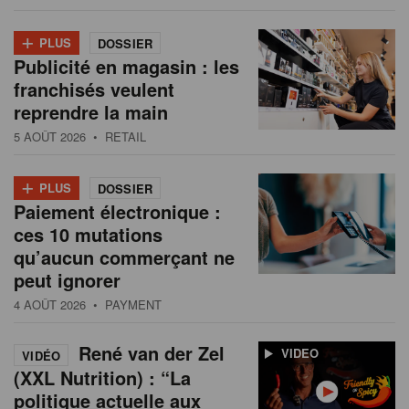
+
PLUS
DOSSIER
Publicité en magasin : les
franchisés veulent
reprendre la main
5 AOÛT 2026
• RETAIL
+
PLUS
DOSSIER
Paiement électronique :
ces 10 mutations
qu’aucun commerçant ne
peut ignorer
4 AOÛT 2026
• PAYMENT
René van der Zel
VIDEO
VIDÉO
(XXL Nutrition) : “La
politique actuelle aux