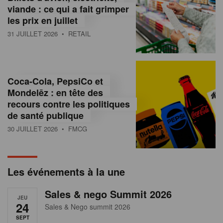
s
viande : ce qui a fait grimper
les prix en juillet
s
31 JUILLET 2026
• RETAIL
u
r
l
Coca-Cola, PepsiCo et
Mondelēz : en tête des
e
recours contre les politiques
r
de santé publique
30 JUILLET 2026
• FMCG
e
t
a
Les événements à la une
i
Sales & nego Summit 2026
JEU
l
24
Sales & Nego summit 2026
SEPT