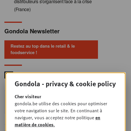
distributeurs s'organisent face à la crise
(France)
Gondola Newsletter
Restez au top dans le retail & le
foodservice !
Gondola - privacy & cookie policy
Foodservice - Joint
Cher visiteur
MER
9
business planning
gondola.be utilise des cookies pour optimiser
SEPT
Intro to Negotiation: Succes aan de
votre navigation sur le site. En continuant à
onderhandelingstafel is geen toeval!
naviguer, vous acceptez notre politique
en
matière de cookies
.