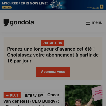
menu
PROMOTION
Prenez une longueur d’avance cet été !
Choisissez votre abonnement à partir de
1€ par jour
Abonnez-vous
G
Gondola
Gondola
academy
society
o
+
Oscar
PLUS
INTERVIEW
n
van der Rest (CEO Buddy) :