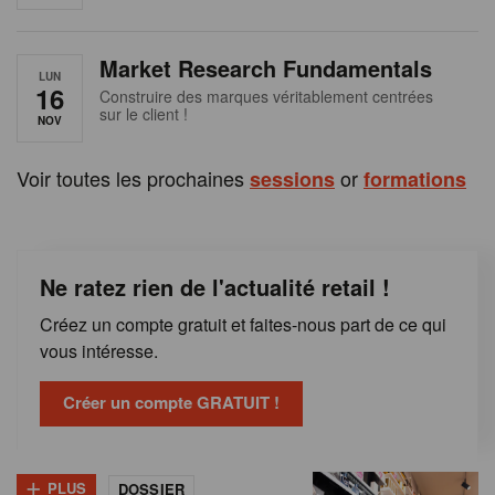
e
n
Market Research Fundamentals
B
LUN
16
Construire des marques véritablement centrées
sur le client !
e
NOV
l
Voir toutes les prochaines
or
sessions
formations
g
i
Ne ratez rien de l'actualité retail !
q
Créez un compte gratuit et faites-nous part de ce qui
u
vous intéresse.
e
Créer un compte GRATUIT !
+
PLUS
DOSSIER