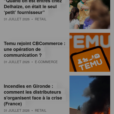
“Quand on est entrés chez
d
Delhaize, on était le seul
‘petit’ fournisseur”
o
31 JUILLET 2026
• RETAIL
l
a
M
Temu rejoint CBCommerce :
une opération de
a
communication ?
g
31 JUILLET 2026
• E-COMMERCE
a
z
Incendies en Gironde :
i
comment les distributeurs
n
s'organisent face à la crise
(France)
e
31 JUILLET 2026
• RETAIL