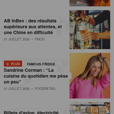
,
I
AB InBev : des résultats
n
supérieurs aux attentes, et
f
une Chine en difficulté
o
31 JUILLET 2026
• FMCG
r
m
+
PLUS
FAMOUS FRIDGE
a
Sandrine Corman : “La
cuisine du quotidien me pèse
t
un peu”
i
31 JUILLET 2026
• FOODRETAIL
o
n
Billets d'avion, électricité,