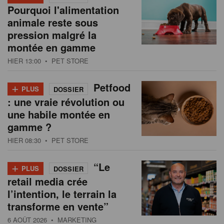
Pourquoi l'alimentation
animale reste sous
pression malgré la
montée en gamme
HIER 13:00
• PET STORE
+
Petfood
PLUS
DOSSIER
: une vraie révolution ou
une habile montée en
gamme ?
HIER 08:30
• PET STORE
+
“Le
PLUS
DOSSIER
retail media crée
l’intention, le terrain la
transforme en vente”
6 AOÛT 2026
• MARKETING