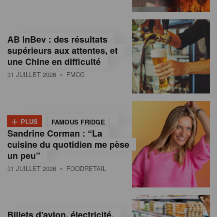
,
I
AB InBev : des résultats
n
supérieurs aux attentes, et
f
une Chine en difficulté
o
31 JUILLET 2026
• FMCG
r
m
+
PLUS
FAMOUS FRIDGE
a
Sandrine Corman : “La
cuisine du quotidien me pèse
t
un peu”
i
31 JUILLET 2026
• FOODRETAIL
o
n
Billets d'avion, électricité,