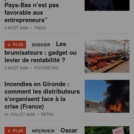
Pays-Bas n’est pas
favorable aux
entrepreneurs”
3 AOÛT 2026
• FMCG
+
Les
PLUS
DOSSIER
brumisateurs : gadget ou
levier de rentabilité ?
3 AOÛT 2026
• FOODRETAIL
Incendies en Gironde :
comment les distributeurs
s'organisent face à la
crise (France)
31 JUILLET 2026
• RETAIL
+
Oscar
PLUS
INTERVIEW