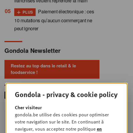
franchisés veulent reprendre la main
+
Paiement électronique : ces
PLUS
10 mutations qu’aucun commerçant ne
peut ignorer
Gondola Newsletter
Restez au top dans le retail & le
foodservice !
Gondola - privacy & cookie policy
Cher visiteur
Foodservice - Joint
gondola.be utilise des cookies pour optimiser
MER
9
business planning
votre navigation sur le site. En continuant à
naviguer, vous acceptez notre politique
en
SEPT
Intro to Negotiation: Succes aan de