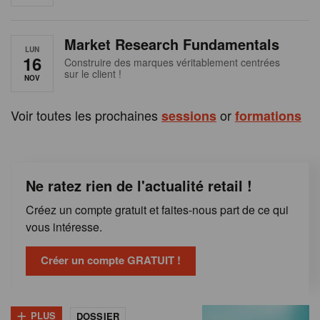
e
n
Market Research Fundamentals
B
LUN
16
Construire des marques véritablement centrées
sur le client !
e
NOV
l
Voir toutes les prochaines
or
sessions
formations
g
i
Ne ratez rien de l'actualité retail !
q
Créez un compte gratuit et faites-nous part de ce qui
u
vous intéresse.
e
Créer un compte GRATUIT !
+
PLUS
DOSSIER