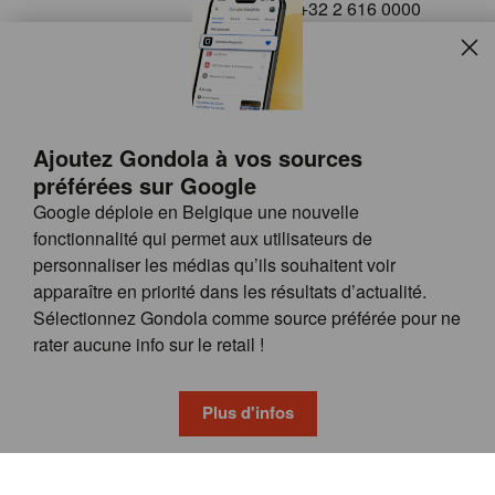
+32 2 616 0000
info@gondola.be
Slui
Follow us on
Ajoutez Gondola à vos sources
préférées sur Google
Google déploie en Belgique une nouvelle
fonctionnalité qui permet aux utilisateurs de
personnaliser les médias qu’ils souhaitent voir
apparaître en priorité dans les résultats d’actualité.
Site
© GONDOLA GROUP
Sélectionnez Gondola comme source préférée pour ne
by
FAQ
rater aucune info sur le retail !
wieni
POSSIBILITÉS DE PUBLICITÉ
CONDITIONS GÉNÉRALES
Plus d'infos
PRIVACY & COOKIE POLICY