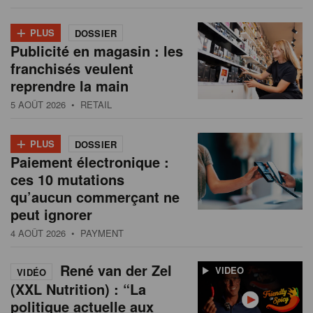
+
PLUS
DOSSIER
Publicité en magasin : les
franchisés veulent
reprendre la main
5 AOÛT 2026
• RETAIL
+
PLUS
DOSSIER
Paiement électronique :
ces 10 mutations
qu’aucun commerçant ne
peut ignorer
4 AOÛT 2026
• PAYMENT
René van der Zel
VIDEO
VIDÉO
(XXL Nutrition) : “La
politique actuelle aux