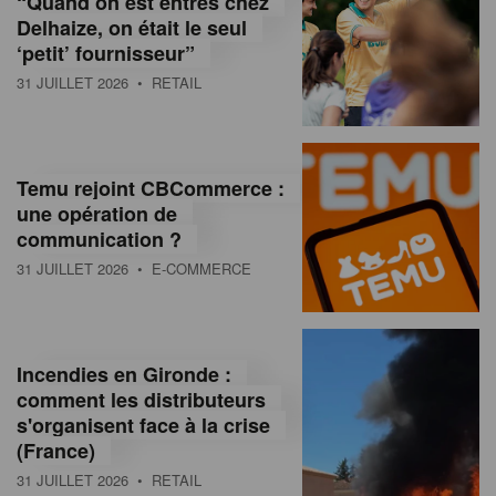
“Quand on est entrés chez
d
Delhaize, on était le seul
‘petit’ fournisseur”
o
31 JUILLET 2026
• RETAIL
l
a
M
Temu rejoint CBCommerce :
une opération de
a
communication ?
g
31 JUILLET 2026
• E-COMMERCE
a
z
Incendies en Gironde :
i
comment les distributeurs
n
s'organisent face à la crise
(France)
e
31 JUILLET 2026
• RETAIL