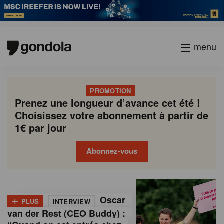
menu
PROMOTION
Prenez une longueur d’avance cet été !
Choisissez votre abonnement à partir de
1€ par jour
Abonnez-vous
G
Gondola
Gondola
academy
society
o
+
Oscar
PLUS
INTERVIEW
n
van der Rest (CEO Buddy) :