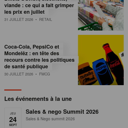
s
viande : ce qui a fait grimper
les prix en juillet
s
31 JUILLET 2026
• RETAIL
u
r
l
Coca-Cola, PepsiCo et
Mondelēz : en tête des
e
recours contre les politiques
r
de santé publique
30 JUILLET 2026
• FMCG
e
t
a
Les événements à la une
i
Sales & nego Summit 2026
JEU
l
24
Sales & Nego summit 2026
SEPT