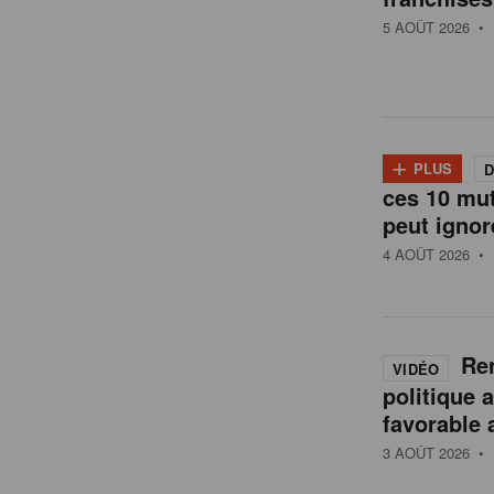
t
5 AOÛT 2026
• 
a
i
+
PLUS
D
l
ces 10 mu
peut ignor
4 AOÛT 2026
• 
e
n
Ren
VIDÉO
politique 
B
favorable 
3 AOÛT 2026
• 
e