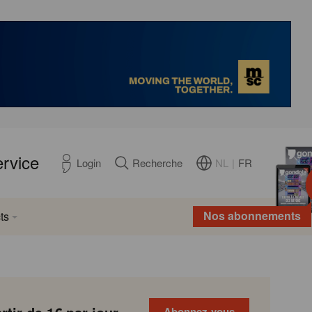
ervice
NL
|
FR
Login
Recherche
Nos abonnements
ts
Abonnez-vous