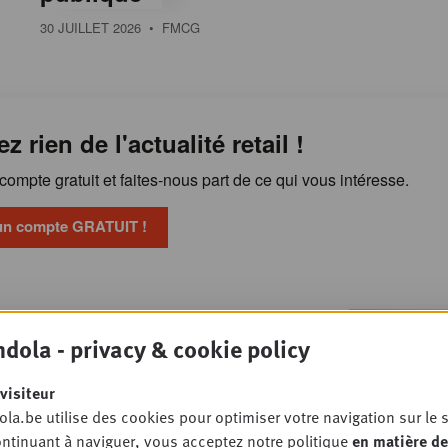
30 JUILLET 2026
• FMCG
ez rien de l'actualité retail !
ompte gratuit et faites-nous part de ce qui vous intéresse.
un compte GRATUIT !
Pourquoi l'alimentation
OSSIER
dola - privacy & cookie policy
ste sous pression malgré la
n gamme
visiteur
PET STORE
la.be utilise des cookies pour optimiser votre navigation sur le s
ntinuant à naviguer, vous acceptez notre politique
en matière de