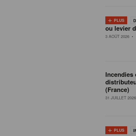
l
+
PLUS
D
ou levier d
g
3 AOÛT 2026
• 
i
q
Incendies
distribute
u
(France)
31 JUILLET 2026
e
+
PLUS
I