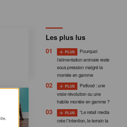
Les plus lus
+
Pourquoi
PLUS
l'alimentation animale reste
sous pression malgré la
montée en gamme
+
Petfood : une
PLUS
vraie révolution ou une
habile montée en gamme ?
+
“Le retail media
PLUS
ite.
crée l’intention, le terrain la