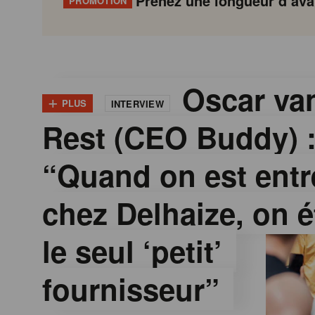
Prenez une longueur d’avan
PROMOTION
G
Gondola
Gondola
academy
society
o
Oscar van
+
PLUS
INTERVIEW
Rest (CEO Buddy) 
n
“Quand on est entr
d
chez Delhaize, on é
o
le seul ‘petit’
l
fournisseur”