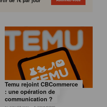
tir de 1€ par jour
Temu rejoint CBCommerce
: une opération de
communication ?