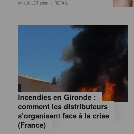
a
31 JUILLET 2026
• RETAIL
M
a
g
a
z
Incendies en Gironde :
comment les distributeurs
i
s'organisent face à la crise
(France)
n