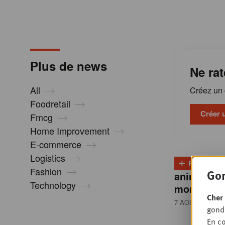
m
a
Plus de news
Ne rat
t
All
Créez un c
i
Foodretail
Créer 
Fmcg
Home Improvement
o
E-commerce
Logistics
+
n
PLUS
D
Fashion
Gon
animale re
Technology
montée e
s
Cher 
7 AOÛT 2026
• 
gondo
En co