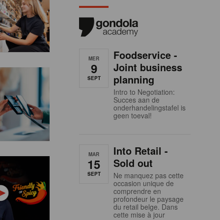
Foodservice -
MER
9
Joint business
planning
SEPT
Intro to Negotiation:
Succes aan de
onderhandelingstafel is
geen toeval!
Into Retail -
MAR
15
Sold out
SEPT
Ne manquez pas cette
occasion unique de
comprendre en
profondeur le paysage
du retail belge. Dans
cette mise à jour