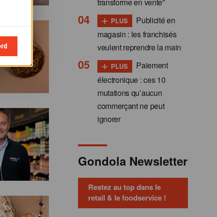
transforme en vente”
+
Publicité en
PLUS
magasin : les franchisés
ord
veulent reprendre la main
+
Paiement
PLUS
électronique : ces 10
mutations qu’aucun
commerçant ne peut
ignorer
Gondola Newsletter
Restez au top dans le
retail & le foodservice !