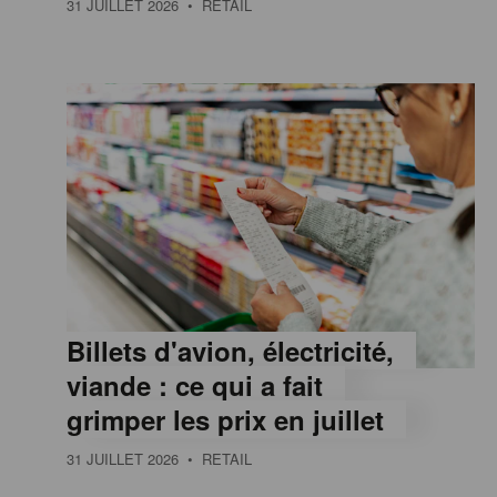
31 JUILLET 2026
• RETAIL
e
,
I
n
f
Billets d'avion, électricité,
o
viande : ce qui a fait
grimper les prix en juillet
r
31 JUILLET 2026
• RETAIL