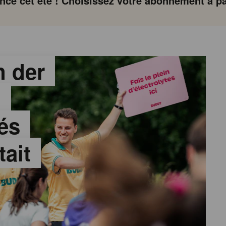
ce cet été ! Choisissez votre abonnement à par
 der
:
és
tait