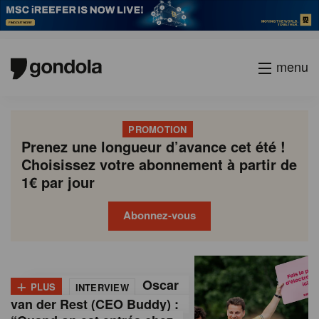
menu
PROMOTION
Prenez une longueur d’avance cet été !
Choisissez votre abonnement à partir de
1€ par jour
Abonnez-vous
G
Gondola
Gondola
academy
society
o
+
Oscar
PLUS
INTERVIEW
n
van der Rest (CEO Buddy) :