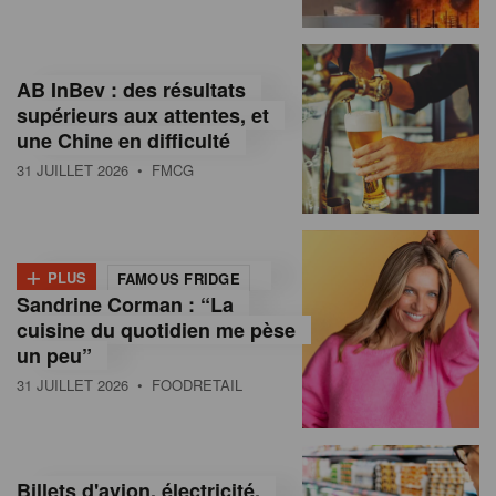
,
I
AB InBev : des résultats
n
supérieurs aux attentes, et
f
une Chine en difficulté
o
31 JUILLET 2026
• FMCG
r
m
+
PLUS
FAMOUS FRIDGE
a
Sandrine Corman : “La
cuisine du quotidien me pèse
t
un peu”
i
31 JUILLET 2026
• FOODRETAIL
o
n
Billets d'avion, électricité,