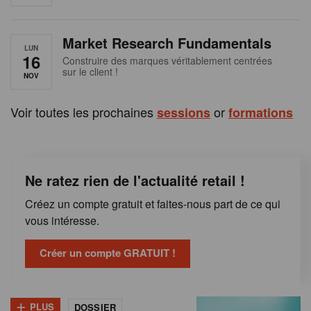
e
n
Market Research Fundamentals
B
LUN
16
Construire des marques véritablement centrées
sur le client !
e
NOV
l
Voir toutes les prochaines
or
sessions
formations
g
i
Ne ratez rien de l'actualité retail !
q
Créez un compte gratuit et faites-nous part de ce qui
u
vous intéresse.
e
Créer un compte GRATUIT !
+
PLUS
DOSSIER