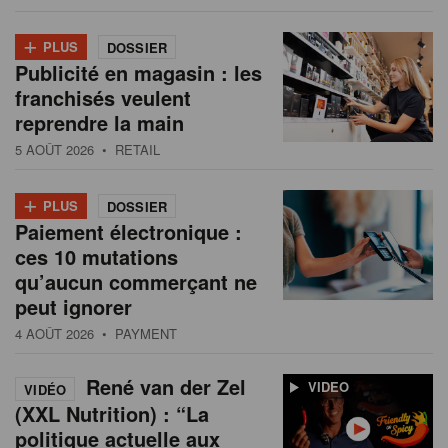
+
PLUS
DOSSIER
Publicité en magasin : les
franchisés veulent
reprendre la main
5 AOÛT 2026
• RETAIL
+
PLUS
DOSSIER
Paiement électronique :
ces 10 mutations
qu’aucun commerçant ne
peut ignorer
4 AOÛT 2026
• PAYMENT
René van der Zel
VIDEO
VIDÉO
(XXL Nutrition) : “La
politique actuelle aux