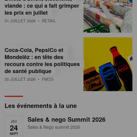
s
viande : ce qui a fait grimper
les prix en juillet
s
31 JUILLET 2026
• RETAIL
u
r
l
Coca-Cola, PepsiCo et
Mondelēz : en tête des
e
recours contre les politiques
r
de santé publique
30 JUILLET 2026
• FMCG
e
t
a
Les événements à la une
i
Sales & nego Summit 2026
JEU
l
24
Sales & Nego summit 2026
SEPT