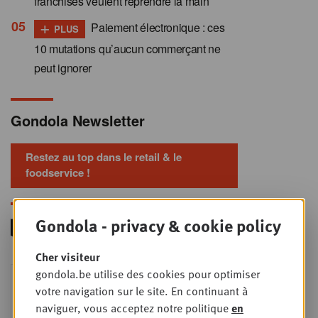
franchisés veulent reprendre la main
+
Paiement électronique : ces
PLUS
10 mutations qu’aucun commerçant ne
peut ignorer
Gondola Newsletter
Restez au top dans le retail & le
foodservice !
Gondola - privacy & cookie policy
Cher visiteur
Foodservice - Joint
gondola.be utilise des cookies pour optimiser
MER
9
business planning
votre navigation sur le site. En continuant à
naviguer, vous acceptez notre politique
en
SEPT
Intro to Negotiation: Succes aan de