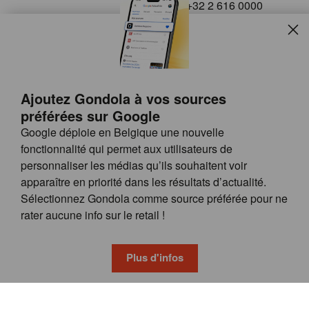
+32 2 616 0000
info@gondola.be
Slui
Follow us on
Ajoutez Gondola à vos sources
préférées sur Google
Google déploie en Belgique une nouvelle
fonctionnalité qui permet aux utilisateurs de
personnaliser les médias qu’ils souhaitent voir
apparaître en priorité dans les résultats d’actualité.
Site
© GONDOLA GROUP
Sélectionnez Gondola comme source préférée pour ne
by
FAQ
rater aucune info sur le retail !
wieni
POSSIBILITÉS DE PUBLICITÉ
CONDITIONS GÉNÉRALES
Plus d'infos
PRIVACY & COOKIE POLICY