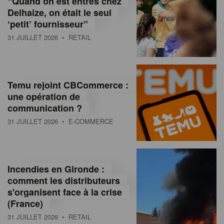
“Quand on est entrés chez
d
Delhaize, on était le seul
‘petit’ fournisseur”
o
31 JUILLET 2026
• RETAIL
l
a
M
Temu rejoint CBCommerce :
une opération de
a
communication ?
g
31 JUILLET 2026
• E-COMMERCE
a
z
Incendies en Gironde :
i
comment les distributeurs
n
s'organisent face à la crise
(France)
e
31 JUILLET 2026
• RETAIL