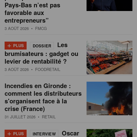
Pays-Bas n’est pas
favorable aux
entrepreneurs”
3 AOÛT 2026
• FMCG
+
Les
PLUS
DOSSIER
brumisateurs : gadget ou
levier de rentabilité ?
3 AOÛT 2026
• FOODRETAIL
Incendies en Gironde :
comment les distributeurs
s'organisent face à la
crise (France)
31 JUILLET 2026
• RETAIL
+
Oscar
PLUS
INTERVIEW