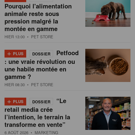
Pourquoi l'alimentation
animale reste sous
pression malgré la
montée en gamme
HIER 13:00
• PET STORE
+
Petfood
PLUS
DOSSIER
: une vraie révolution ou
une habile montée en
gamme ?
HIER 08:30
• PET STORE
+
“Le
PLUS
DOSSIER
retail media crée
l’intention, le terrain la
transforme en vente”
6 AOÛT 2026
• MARKETING