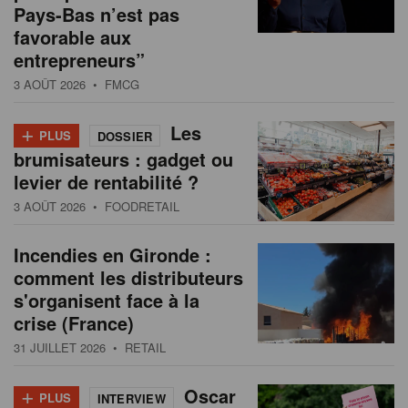
Pays-Bas n’est pas
favorable aux
entrepreneurs”
3 AOÛT 2026
• FMCG
+
Les
PLUS
DOSSIER
brumisateurs : gadget ou
levier de rentabilité ?
3 AOÛT 2026
• FOODRETAIL
Incendies en Gironde :
comment les distributeurs
s'organisent face à la
crise (France)
31 JUILLET 2026
• RETAIL
+
Oscar
PLUS
INTERVIEW