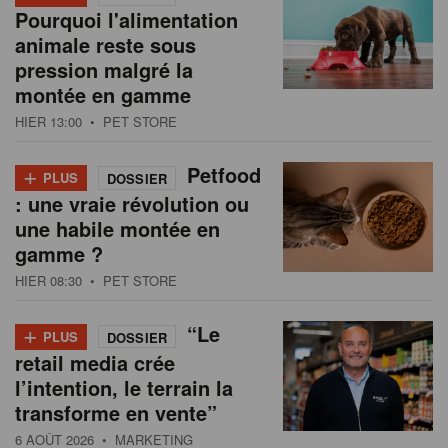
Pourquoi l'alimentation
animale reste sous
pression malgré la
montée en gamme
HIER 13:00
• PET STORE
+
Petfood
PLUS
DOSSIER
: une vraie révolution ou
une habile montée en
gamme ?
HIER 08:30
• PET STORE
+
“Le
PLUS
DOSSIER
retail media crée
l’intention, le terrain la
transforme en vente”
6 AOÛT 2026
• MARKETING