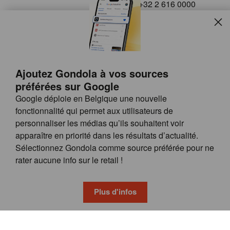
+32 2 616 0000
info@gondola.be
Slui
Follow us on
Ajoutez Gondola à vos sources
préférées sur Google
Google déploie en Belgique une nouvelle
fonctionnalité qui permet aux utilisateurs de
personnaliser les médias qu’ils souhaitent voir
apparaître en priorité dans les résultats d’actualité.
Site
© GONDOLA GROUP
Sélectionnez Gondola comme source préférée pour ne
by
FAQ
rater aucune info sur le retail !
wieni
POSSIBILITÉS DE PUBLICITÉ
CONDITIONS GÉNÉRALES
Plus d'infos
PRIVACY & COOKIE POLICY