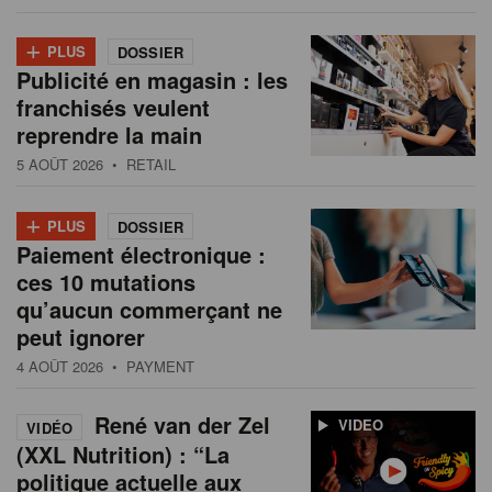
+
PLUS
DOSSIER
Publicité en magasin : les
franchisés veulent
reprendre la main
5 AOÛT 2026
• RETAIL
+
PLUS
DOSSIER
Paiement électronique :
ces 10 mutations
qu’aucun commerçant ne
peut ignorer
4 AOÛT 2026
• PAYMENT
René van der Zel
VIDEO
VIDÉO
(XXL Nutrition) : “La
politique actuelle aux