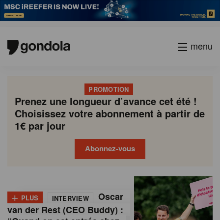
menu
PROMOTION
Prenez une longueur d’avance cet été !
Choisissez votre abonnement à partir de
1€ par jour
Abonnez-vous
G
Gondola
Gondola
academy
society
o
+
Oscar
PLUS
INTERVIEW
n
van der Rest (CEO Buddy) :