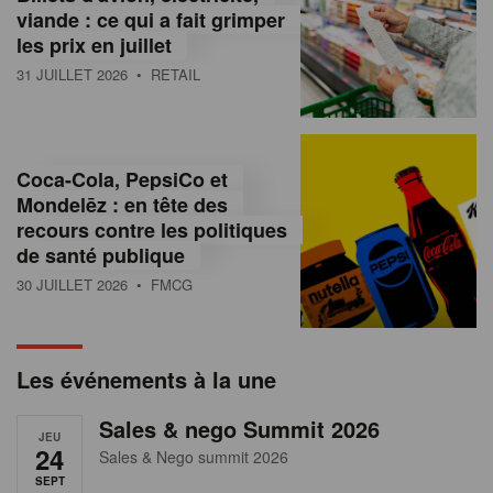
s
viande : ce qui a fait grimper
les prix en juillet
s
31 JUILLET 2026
• RETAIL
u
r
l
Coca-Cola, PepsiCo et
Mondelēz : en tête des
e
recours contre les politiques
r
de santé publique
30 JUILLET 2026
• FMCG
e
t
a
Les événements à la une
i
Sales & nego Summit 2026
JEU
l
24
Sales & Nego summit 2026
SEPT