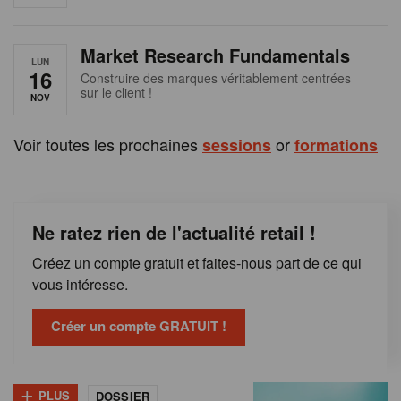
e
n
Market Research Fundamentals
B
LUN
16
Construire des marques véritablement centrées
sur le client !
e
NOV
l
Voir toutes les prochaines
or
sessions
formations
g
i
Ne ratez rien de l'actualité retail !
q
Créez un compte gratuit et faites-nous part de ce qui
u
vous intéresse.
e
Créer un compte GRATUIT !
+
PLUS
DOSSIER