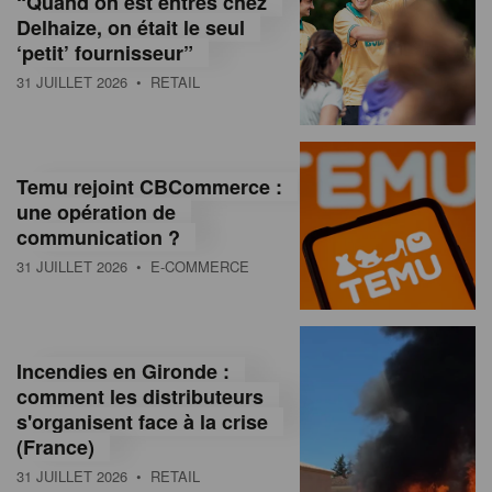
“Quand on est entrés chez
d
Delhaize, on était le seul
‘petit’ fournisseur”
o
31 JUILLET 2026
• RETAIL
l
a
M
Temu rejoint CBCommerce :
une opération de
a
communication ?
g
31 JUILLET 2026
• E-COMMERCE
a
z
Incendies en Gironde :
i
comment les distributeurs
n
s'organisent face à la crise
(France)
e
31 JUILLET 2026
• RETAIL