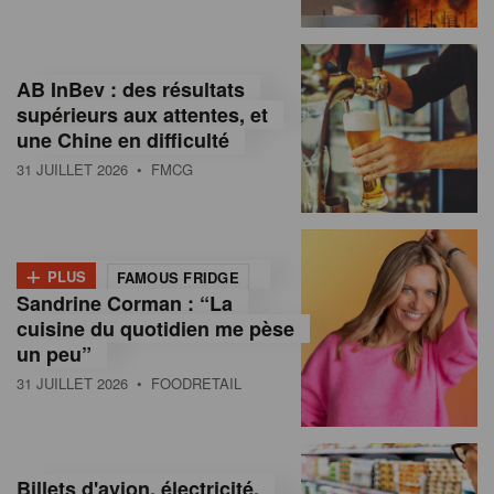
,
I
AB InBev : des résultats
n
supérieurs aux attentes, et
f
une Chine en difficulté
o
31 JUILLET 2026
• FMCG
r
m
+
PLUS
FAMOUS FRIDGE
a
Sandrine Corman : “La
cuisine du quotidien me pèse
t
un peu”
i
31 JUILLET 2026
• FOODRETAIL
o
n
Billets d'avion, électricité,