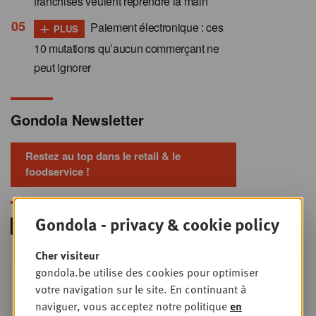
franchisés veulent reprendre la main
+
Paiement électronique : ces
PLUS
10 mutations qu’aucun commerçant ne
peut ignorer
Gondola Newsletter
Restez au top dans le retail & le
foodservice !
Gondola - privacy & cookie policy
Cher visiteur
Foodservice - Joint
gondola.be utilise des cookies pour optimiser
MER
9
business planning
votre navigation sur le site. En continuant à
naviguer, vous acceptez notre politique
en
SEPT
Intro to Negotiation: Succes aan de