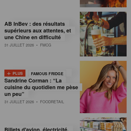
,
I
AB InBev : des résultats
n
supérieurs aux attentes, et
f
une Chine en difficulté
o
31 JUILLET 2026
• FMCG
r
m
+
PLUS
FAMOUS FRIDGE
a
Sandrine Corman : “La
cuisine du quotidien me pèse
t
un peu”
i
31 JUILLET 2026
• FOODRETAIL
o
n
Billets d'avion, électricité,