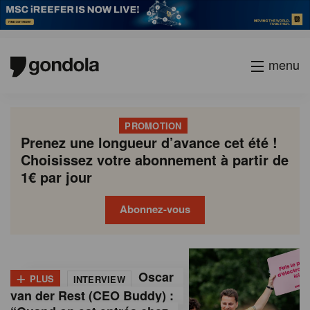
menu
PROMOTION
Prenez une longueur d’avance cet été !
Choisissez votre abonnement à partir de
1€ par jour
Abonnez-vous
G
Gondola
Gondola
academy
society
o
+
Oscar
PLUS
INTERVIEW
n
van der Rest (CEO Buddy) :