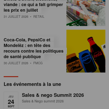
s
viande : ce qui a fait grimper
les prix en juillet
s
31 JUILLET 2026
• RETAIL
u
r
l
Coca-Cola, PepsiCo et
Mondelēz : en tête des
e
recours contre les politiques
r
de santé publique
30 JUILLET 2026
• FMCG
e
t
a
Les événements à la une
i
Sales & nego Summit 2026
JEU
l
24
Sales & Nego summit 2026
SEPT