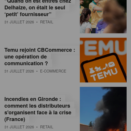
“Quand on est entrés chez
d
Delhaize, on était le seul
‘petit’ fournisseur”
o
31 JUILLET 2026
• RETAIL
l
a
M
Temu rejoint CBCommerce :
une opération de
a
communication ?
g
31 JUILLET 2026
• E-COMMERCE
a
z
Incendies en Gironde :
i
comment les distributeurs
n
s'organisent face à la crise
(France)
e
31 JUILLET 2026
• RETAIL