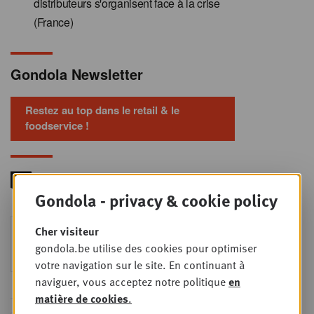
distributeurs s'organisent face à la crise
(France)
Gondola Newsletter
Restez au top dans le retail & le
foodservice !
Gondola - privacy & cookie policy
Foodservice - Joint
Cher visiteur
MER
9
business planning
gondola.be utilise des cookies pour optimiser
SEPT
Intro to Negotiation: Succes aan de
votre navigation sur le site. En continuant à
onderhandelingstafel is geen toeval!
naviguer, vous acceptez notre politique
en
matière de cookies
.