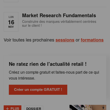
e
n
Market Research Fundamentals
B
LUN
16
Construire des marques véritablement centrées
sur le client !
e
NOV
l
Voir toutes les prochaines
or
sessions
formations
g
i
Ne ratez rien de l'actualité retail !
q
Créez un compte gratuit et faites-nous part de ce qui
u
vous intéresse.
e
Créer un compte GRATUIT !
+
PLUS
DOSSIER