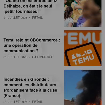
“Quand on est entrés chez
d
Delhaize, on était le seul
‘petit’ fournisseur”
o
31 JUILLET 2026
• RETAIL
l
a
M
Temu rejoint CBCommerce :
une opération de
a
communication ?
g
31 JUILLET 2026
• E-COMMERCE
a
z
Incendies en Gironde :
i
comment les distributeurs
n
s'organisent face à la crise
(France)
e
31 JUILLET 2026
• RETAIL