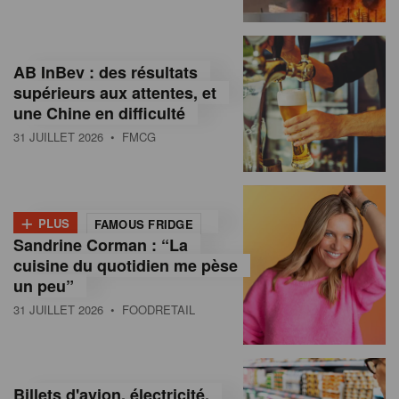
,
I
AB InBev : des résultats
n
supérieurs aux attentes, et
f
une Chine en difficulté
o
31 JUILLET 2026
• FMCG
r
m
+
PLUS
FAMOUS FRIDGE
a
Sandrine Corman : “La
cuisine du quotidien me pèse
t
un peu”
i
31 JUILLET 2026
• FOODRETAIL
o
n
Billets d'avion, électricité,