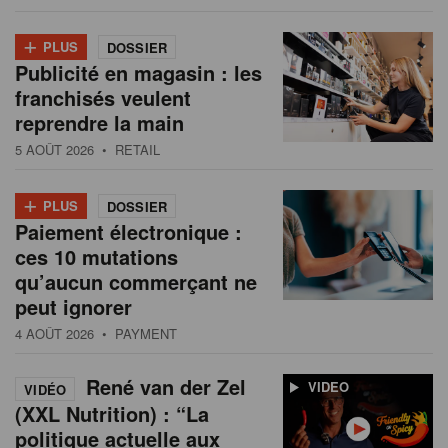
+
PLUS
DOSSIER
Publicité en magasin : les
franchisés veulent
reprendre la main
5 AOÛT 2026
• RETAIL
+
PLUS
DOSSIER
Paiement électronique :
ces 10 mutations
qu’aucun commerçant ne
peut ignorer
4 AOÛT 2026
• PAYMENT
René van der Zel
VIDEO
VIDÉO
(XXL Nutrition) : “La
politique actuelle aux