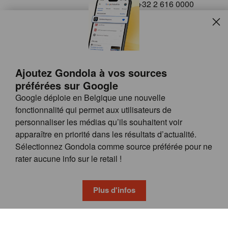
+32 2 616 0000
info@gondola.be
Slui
Follow us on
Ajoutez Gondola à vos sources
préférées sur Google
Google déploie en Belgique une nouvelle
fonctionnalité qui permet aux utilisateurs de
personnaliser les médias qu’ils souhaitent voir
apparaître en priorité dans les résultats d’actualité.
Site
© GONDOLA GROUP
Sélectionnez Gondola comme source préférée pour ne
by
FAQ
rater aucune info sur le retail !
wieni
POSSIBILITÉS DE PUBLICITÉ
CONDITIONS GÉNÉRALES
Plus d'infos
PRIVACY & COOKIE POLICY