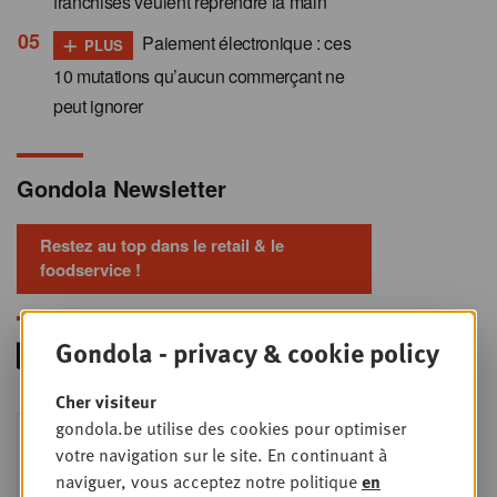
franchisés veulent reprendre la main
+
Paiement électronique : ces
PLUS
10 mutations qu’aucun commerçant ne
peut ignorer
Gondola Newsletter
Restez au top dans le retail & le
foodservice !
Gondola - privacy & cookie policy
Cher visiteur
Foodservice - Joint
gondola.be utilise des cookies pour optimiser
MER
9
business planning
votre navigation sur le site. En continuant à
naviguer, vous acceptez notre politique
en
SEPT
Intro to Negotiation: Succes aan de