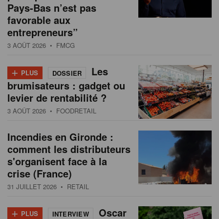
Pays-Bas n’est pas
favorable aux
entrepreneurs”
3 AOÛT 2026
• FMCG
+
Les
PLUS
DOSSIER
brumisateurs : gadget ou
levier de rentabilité ?
3 AOÛT 2026
• FOODRETAIL
Incendies en Gironde :
comment les distributeurs
s'organisent face à la
crise (France)
31 JUILLET 2026
• RETAIL
+
Oscar
PLUS
INTERVIEW