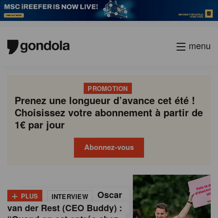
menu
PROMOTION
Prenez une longueur d’avance cet été !
Choisissez votre abonnement à partir de
1€ par jour
Abonnez-vous
G
Gondola
Gondola
academy
society
o
+
Oscar
PLUS
INTERVIEW
n
van der Rest (CEO Buddy) :