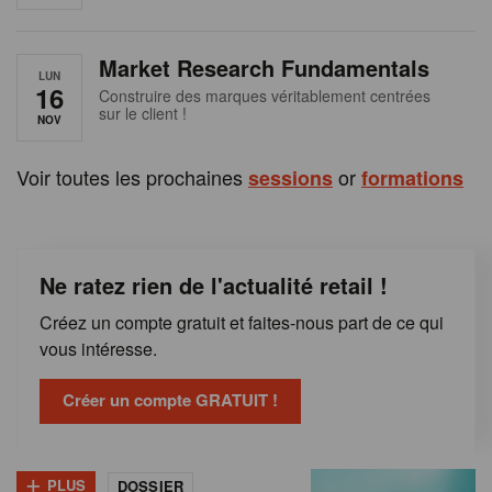
e
n
Market Research Fundamentals
B
LUN
16
Construire des marques véritablement centrées
sur le client !
e
NOV
l
Voir toutes les prochaines
or
sessions
formations
g
i
Ne ratez rien de l'actualité retail !
q
Créez un compte gratuit et faites-nous part de ce qui
u
vous intéresse.
e
Créer un compte GRATUIT !
+
PLUS
DOSSIER