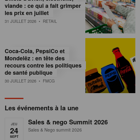
s
viande : ce qui a fait grimper
les prix en juillet
s
31 JUILLET 2026
• RETAIL
u
r
l
Coca-Cola, PepsiCo et
Mondelēz : en tête des
e
recours contre les politiques
r
de santé publique
30 JUILLET 2026
• FMCG
e
t
a
Les événements à la une
i
Sales & nego Summit 2026
JEU
l
24
Sales & Nego summit 2026
SEPT