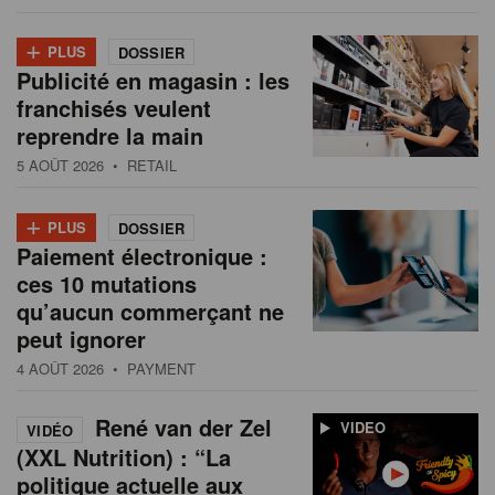
+
PLUS
DOSSIER
Publicité en magasin : les
franchisés veulent
reprendre la main
5 AOÛT 2026
• RETAIL
+
PLUS
DOSSIER
Paiement électronique :
ces 10 mutations
qu’aucun commerçant ne
peut ignorer
4 AOÛT 2026
• PAYMENT
René van der Zel
VIDEO
VIDÉO
(XXL Nutrition) : “La
politique actuelle aux