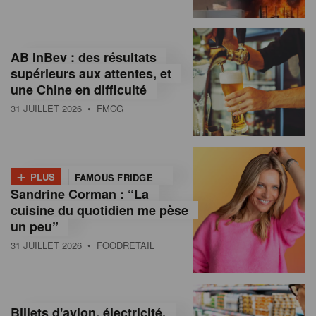
,
I
AB InBev : des résultats
n
supérieurs aux attentes, et
f
une Chine en difficulté
o
31 JUILLET 2026
• FMCG
r
m
+
PLUS
FAMOUS FRIDGE
a
Sandrine Corman : “La
cuisine du quotidien me pèse
t
un peu”
i
31 JUILLET 2026
• FOODRETAIL
o
n
Billets d'avion, électricité,