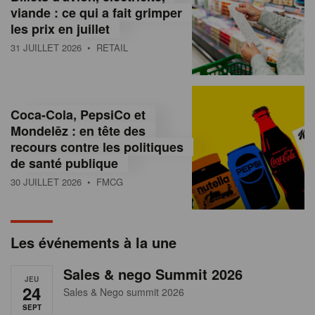
s
viande : ce qui a fait grimper
les prix en juillet
s
31 JUILLET 2026
• RETAIL
u
r
l
Coca-Cola, PepsiCo et
Mondelēz : en tête des
e
recours contre les politiques
r
de santé publique
30 JUILLET 2026
• FMCG
e
t
a
Les événements à la une
i
Sales & nego Summit 2026
JEU
l
24
Sales & Nego summit 2026
SEPT