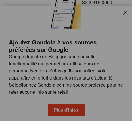
+32 2 616 0000
info@gondola.be
Slui
Follow us on
Ajoutez Gondola à vos sources
préférées sur Google
Google déploie en Belgique une nouvelle
fonctionnalité qui permet aux utilisateurs de
personnaliser les médias qu’ils souhaitent voir
apparaître en priorité dans les résultats d’actualité.
Site
© GONDOLA GROUP
Sélectionnez Gondola comme source préférée pour ne
by
FAQ
rater aucune info sur le retail !
wieni
POSSIBILITÉS DE PUBLICITÉ
CONDITIONS GÉNÉRALES
Plus d'infos
PRIVACY & COOKIE POLICY