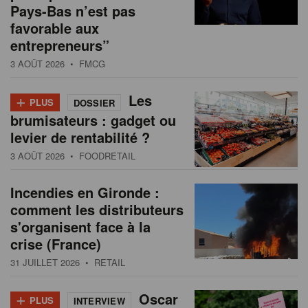
Pays-Bas n’est pas
favorable aux
entrepreneurs”
3 AOÛT 2026
• FMCG
+
Les
PLUS
DOSSIER
brumisateurs : gadget ou
levier de rentabilité ?
3 AOÛT 2026
• FOODRETAIL
Incendies en Gironde :
comment les distributeurs
s'organisent face à la
crise (France)
31 JUILLET 2026
• RETAIL
+
Oscar
PLUS
INTERVIEW