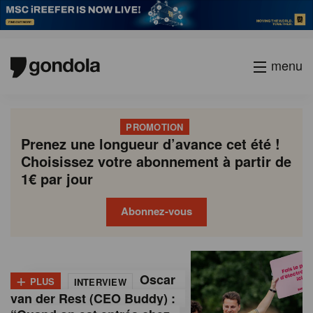
menu
PROMOTION
Prenez une longueur d’avance cet été !
Choisissez votre abonnement à partir de
1€ par jour
Abonnez-vous
G
Gondola
Gondola
academy
society
o
+
Oscar
PLUS
INTERVIEW
n
van der Rest (CEO Buddy) :