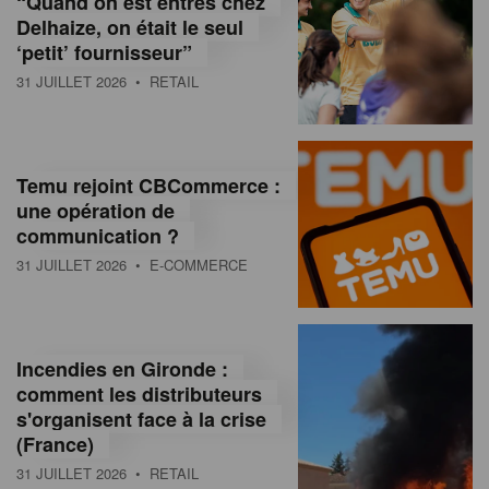
“Quand on est entrés chez
d
Delhaize, on était le seul
‘petit’ fournisseur”
o
31 JUILLET 2026
• RETAIL
l
a
M
Temu rejoint CBCommerce :
une opération de
a
communication ?
g
31 JUILLET 2026
• E-COMMERCE
a
z
Incendies en Gironde :
i
comment les distributeurs
n
s'organisent face à la crise
(France)
e
31 JUILLET 2026
• RETAIL