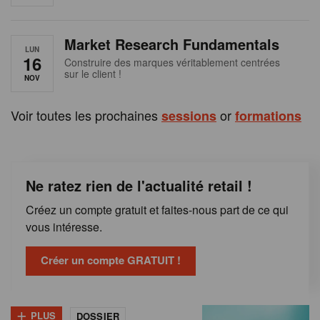
e
n
Market Research Fundamentals
B
LUN
16
Construire des marques véritablement centrées
sur le client !
e
NOV
l
Voir toutes les prochaines
or
sessions
formations
g
i
Ne ratez rien de l'actualité retail !
q
Créez un compte gratuit et faites-nous part de ce qui
u
vous intéresse.
e
Créer un compte GRATUIT !
+
PLUS
DOSSIER