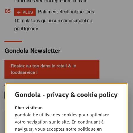
franchisés veulent reprendre la main
+
Paiement électronique : ces
PLUS
10 mutations qu’aucun commerçant ne
peut ignorer
Gondola Newsletter
Restez au top dans le retail & le
foodservice !
Gondola - privacy & cookie policy
Cher visiteur
Foodservice - Joint
gondola.be utilise des cookies pour optimiser
MER
9
business planning
votre navigation sur le site. En continuant à
naviguer, vous acceptez notre politique
en
SEPT
Intro to Negotiation: Succes aan de