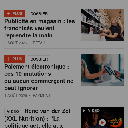
+
PLUS
DOSSIER
Publicité en magasin : les
franchisés veulent
reprendre la main
5 AOÛT 2026
• RETAIL
+
PLUS
DOSSIER
Paiement électronique :
ces 10 mutations
qu’aucun commerçant ne
peut ignorer
4 AOÛT 2026
• PAYMENT
René van der Zel
VIDEO
VIDÉO
(XXL Nutrition) : “La
politique actuelle aux