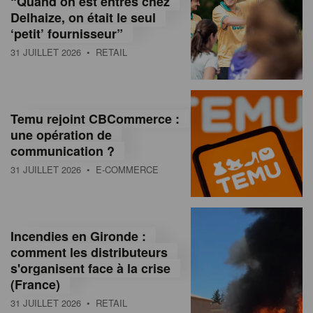
“Quand on est entrés chez
d
Delhaize, on était le seul
‘petit’ fournisseur”
o
31 JUILLET 2026
• RETAIL
l
a
M
Temu rejoint CBCommerce :
une opération de
a
communication ?
g
31 JUILLET 2026
• E-COMMERCE
a
z
Incendies en Gironde :
i
comment les distributeurs
n
s'organisent face à la crise
(France)
e
31 JUILLET 2026
• RETAIL