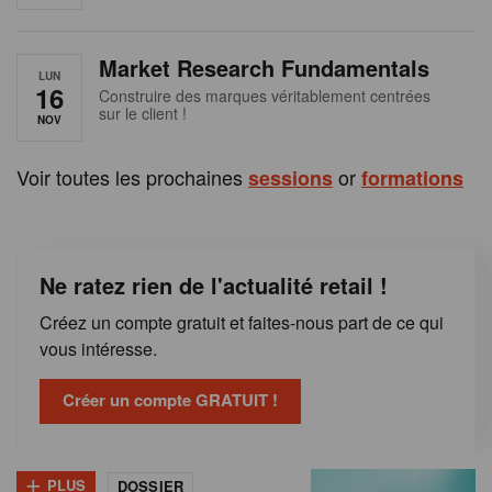
e
n
Market Research Fundamentals
B
LUN
16
Construire des marques véritablement centrées
sur le client !
e
NOV
l
Voir toutes les prochaines
or
sessions
formations
g
i
Ne ratez rien de l'actualité retail !
q
Créez un compte gratuit et faites-nous part de ce qui
u
vous intéresse.
e
Créer un compte GRATUIT !
+
PLUS
DOSSIER