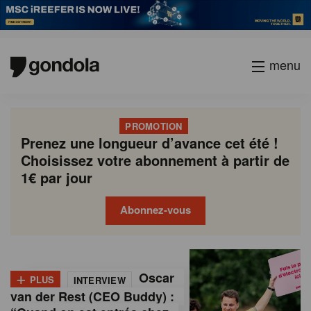
menu
PROMOTION
Prenez une longueur d’avance cet été !
Choisissez votre abonnement à partir de
1€ par jour
Abonnez-vous
G
Gondola
Gondola
academy
society
o
+
Oscar
PLUS
INTERVIEW
n
van der Rest (CEO Buddy) :