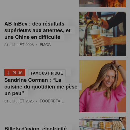
,
I
AB InBev : des résultats
n
supérieurs aux attentes, et
f
une Chine en difficulté
o
31 JUILLET 2026
• FMCG
r
m
+
PLUS
FAMOUS FRIDGE
a
Sandrine Corman : “La
cuisine du quotidien me pèse
t
un peu”
i
31 JUILLET 2026
• FOODRETAIL
o
n
Billets d'avion, électricité,