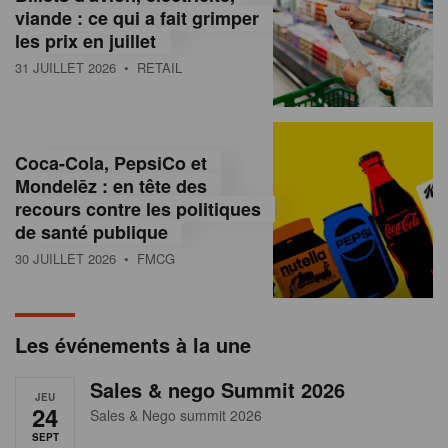
s
viande : ce qui a fait grimper
les prix en juillet
s
31 JUILLET 2026
• RETAIL
u
r
l
Coca-Cola, PepsiCo et
Mondelēz : en tête des
e
recours contre les politiques
r
de santé publique
30 JUILLET 2026
• FMCG
e
t
a
Les événements à la une
i
Sales & nego Summit 2026
JEU
l
24
Sales & Nego summit 2026
SEPT