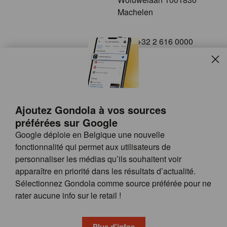
Machelen
+32 2 616 0000
info@gondola.be
Slui
Follow us on
Ajoutez Gondola à vos sources
préférées sur Google
Google déploie en Belgique une nouvelle
fonctionnalité qui permet aux utilisateurs de
personnaliser les médias qu’ils souhaitent voir
apparaître en priorité dans les résultats d’actualité.
Site
© GONDOLA GROUP
Sélectionnez Gondola comme source préférée pour ne
by
FAQ
rater aucune info sur le retail !
wieni
POSSIBILITÉS DE PUBLICITÉ
CONDITIONS GÉNÉRALES
Plus d'infos