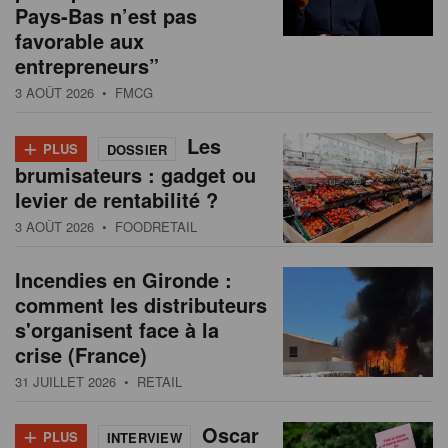
Pays-Bas n’est pas
favorable aux
entrepreneurs”
3 AOÛT 2026
• FMCG
+
Les
PLUS
DOSSIER
brumisateurs : gadget ou
levier de rentabilité ?
3 AOÛT 2026
• FOODRETAIL
Incendies en Gironde :
comment les distributeurs
s'organisent face à la
crise (France)
31 JUILLET 2026
• RETAIL
+
Oscar
PLUS
INTERVIEW