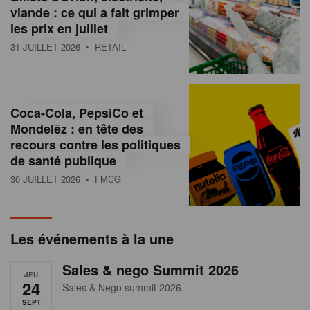
s
viande : ce qui a fait grimper
les prix en juillet
s
31 JUILLET 2026
• RETAIL
u
r
l
Coca-Cola, PepsiCo et
Mondelēz : en tête des
e
recours contre les politiques
r
de santé publique
30 JUILLET 2026
• FMCG
e
t
a
Les événements à la une
i
Sales & nego Summit 2026
JEU
l
24
Sales & Nego summit 2026
SEPT