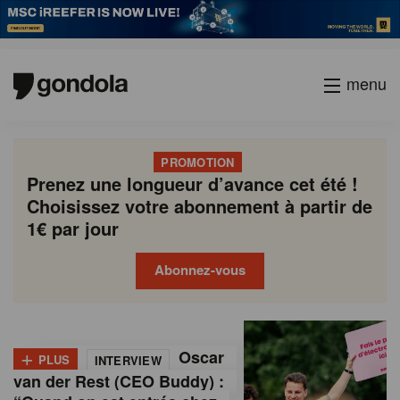
menu
PROMOTION
Prenez une longueur d’avance cet été !
Choisissez votre abonnement à partir de
1€ par jour
Abonnez-vous
G
Gondola
Gondola
academy
society
o
+
Oscar
PLUS
INTERVIEW
n
van der Rest (CEO Buddy) :