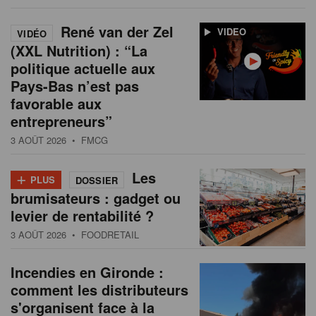
René van der Zel
VIDEO
VIDÉO
(XXL Nutrition) : “La
politique actuelle aux
Pays-Bas n’est pas
favorable aux
entrepreneurs”
3 AOÛT 2026
• FMCG
+
Les
PLUS
DOSSIER
brumisateurs : gadget ou
levier de rentabilité ?
3 AOÛT 2026
• FOODRETAIL
Incendies en Gironde :
comment les distributeurs
s'organisent face à la