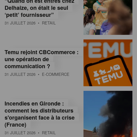
“Quand on est entrés chez
d
Delhaize, on était le seul
‘petit’ fournisseur”
o
31 JUILLET 2026
• RETAIL
l
a
M
Temu rejoint CBCommerce :
une opération de
a
communication ?
g
31 JUILLET 2026
• E-COMMERCE
a
z
Incendies en Gironde :
i
comment les distributeurs
n
s'organisent face à la crise
(France)
e
31 JUILLET 2026
• RETAIL