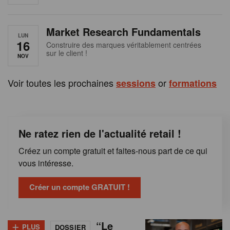
e
n
Market Research Fundamentals
B
LUN
16
Construire des marques véritablement centrées
sur le client !
e
NOV
l
Voir toutes les prochaines
or
sessions
formations
g
i
Ne ratez rien de l'actualité retail !
q
Créez un compte gratuit et faites-nous part de ce qui
u
vous intéresse.
e
Créer un compte GRATUIT !
+
“Le
PLUS
DOSSIER