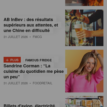
,
I
AB InBev : des résultats
n
supérieurs aux attentes, et
f
une Chine en difficulté
o
31 JUILLET 2026
• FMCG
r
m
+
PLUS
FAMOUS FRIDGE
a
Sandrine Corman : “La
cuisine du quotidien me pèse
t
un peu”
i
31 JUILLET 2026
• FOODRETAIL
o
n
Billets d'avion, électricité,