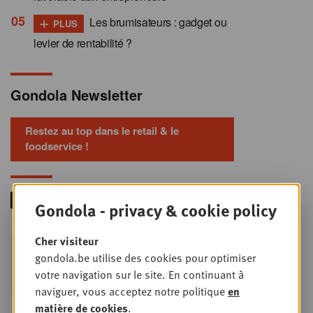
+
Les brumisateurs : gadget ou
PLUS
levier de rentabilité ?
Gondola Newsletter
Restez au top dans le retail & le
foodservice !
Gondola - privacy & cookie policy
Cher visiteur
Foodservice - Joint
MER
gondola.be utilise des cookies pour optimiser
9
business planning
votre navigation sur le site. En continuant à
SEPT
Intro to Negotiation: Succes aan de
naviguer, vous acceptez notre politique
en
onderhandelingstafel is geen toeval!
matière de cookies
.