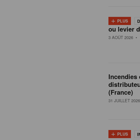
l
+
PLUS
D
ou levier d
g
3 AOÛT 2026
• 
i
q
Incendies
distribute
u
(France)
31 JUILLET 2026
e
+
PLUS
I