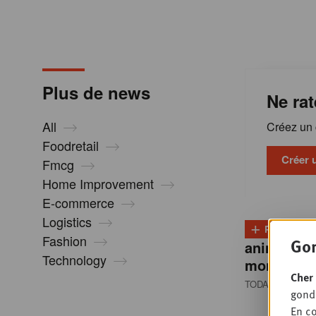
m
a
Plus de news
Ne rat
t
All
Créez un c
i
Foodretail
Créer 
Fmcg
Home Improvement
o
E-commerce
Logistics
+
n
PLUS
D
Fashion
Gon
animale re
Technology
montée e
s
Cher 
TODAY 13:00
• 
gondo
En co