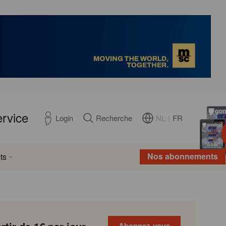
ervice
NL
|
FR
Login
Recherche
Nos abonnements
ts
Abonnez-vous