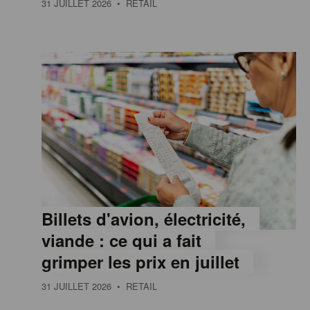
31 JUILLET 2026
• RETAIL
e
,
I
n
f
Billets d'avion, électricité,
o
viande : ce qui a fait
grimper les prix en juillet
r
31 JUILLET 2026
• RETAIL