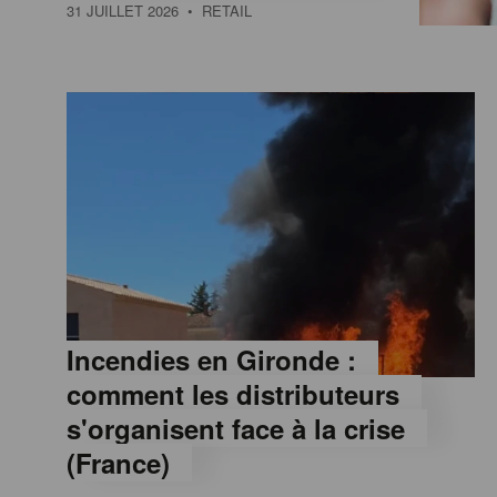
a
31 JUILLET 2026
• RETAIL
M
a
g
a
z
Incendies en Gironde :
comment les distributeurs
i
s'organisent face à la crise
(France)
n