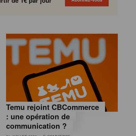
tir de 1€ par jour
Temu rejoint CBCommerce
: une opération de
communication ?