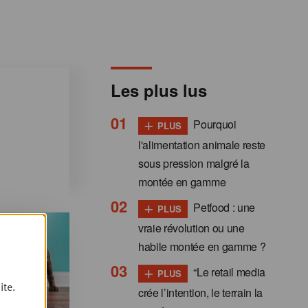
Les plus lus
+
Pourquoi
PLUS
l'alimentation animale reste
sous pression malgré la
montée en gamme
+
Petfood : une
PLUS
vraie révolution ou une
habile montée en gamme ?
+
“Le retail media
PLUS
ite.
crée l’intention, le terrain la