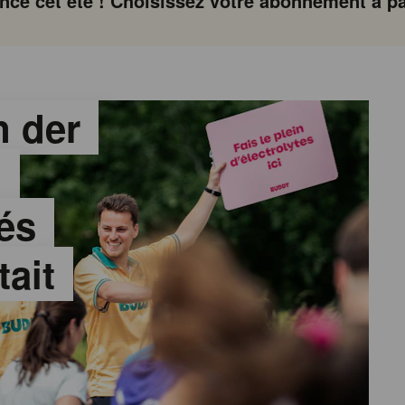
ce cet été ! Choisissez votre abonnement à par
 der
:
és
tait