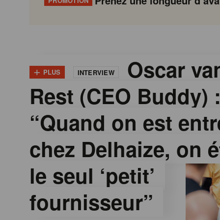
Prenez une longueur d’avan
PROMOTION
G
Gondola
Gondola
academy
society
o
Oscar van
+
PLUS
INTERVIEW
Rest (CEO Buddy) 
n
“Quand on est entr
d
chez Delhaize, on é
o
le seul ‘petit’
l
fournisseur”