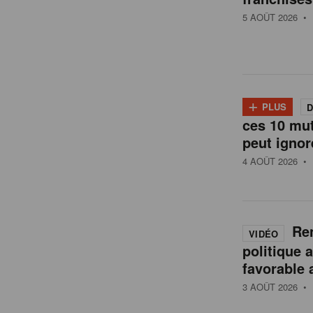
t
5 AOÛT 2026
• 
a
i
+
PLUS
D
l
ces 10 mu
peut ignor
4 AOÛT 2026
• 
e
n
Ren
VIDÉO
politique 
B
favorable 
3 AOÛT 2026
• 
e