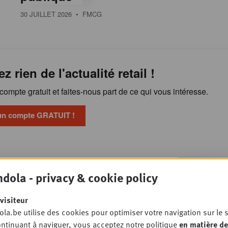
30 JUILLET 2026
• FMCG
ez rien de l'actualité retail !
ompte gratuit et faites-nous part de ce qui vous intéresse.
un compte GRATUIT !
Pourquoi l'alimentation
OSSIER
dola - privacy & cookie policy
ste sous pression malgré la
n gamme
visiteur
PET STORE
la.be utilise des cookies pour optimiser votre navigation sur le s
ntinuant à naviguer, vous acceptez notre politique
en matière de