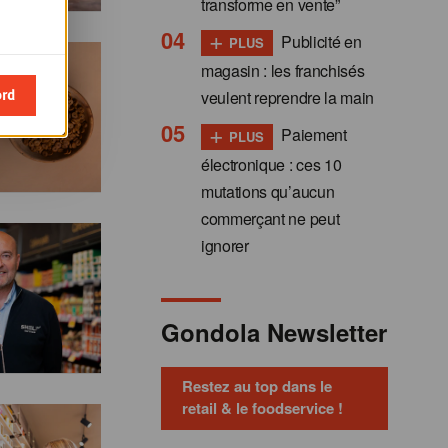
transforme en vente”
+
Publicité en
PLUS
magasin : les franchisés
ord
veulent reprendre la main
+
Paiement
PLUS
électronique : ces 10
mutations qu’aucun
commerçant ne peut
ignorer
Gondola Newsletter
Restez au top dans le
retail & le foodservice !