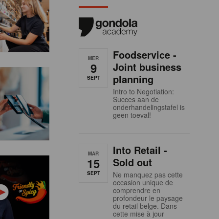
Foodservice -
MER
9
Joint business
planning
SEPT
Intro to Negotiation:
Succes aan de
onderhandelingstafel is
geen toeval!
Into Retail -
MAR
15
Sold out
SEPT
Ne manquez pas cette
occasion unique de
comprendre en
profondeur le paysage
du retail belge. Dans
cette mise à jour