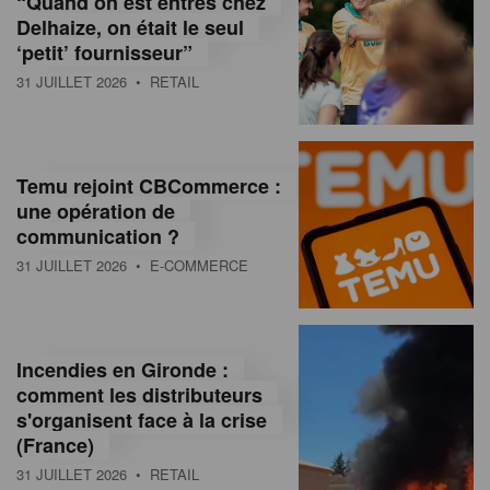
“Quand on est entrés chez
d
Delhaize, on était le seul
‘petit’ fournisseur”
o
31 JUILLET 2026
• RETAIL
l
a
M
Temu rejoint CBCommerce :
une opération de
a
communication ?
g
31 JUILLET 2026
• E-COMMERCE
a
z
Incendies en Gironde :
i
comment les distributeurs
n
s'organisent face à la crise
(France)
e
31 JUILLET 2026
• RETAIL