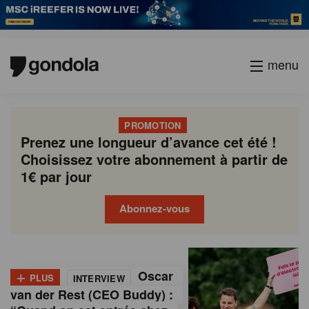
menu
PROMOTION
Prenez une longueur d’avance cet été !
Choisissez votre abonnement à partir de
1€ par jour
Abonnez-vous
G
Gondola
Gondola
academy
society
o
+
Oscar
PLUS
INTERVIEW
n
van der Rest (CEO Buddy) :