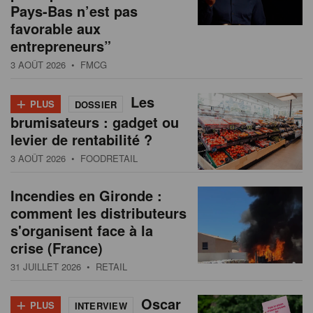
Pays-Bas n’est pas
favorable aux
entrepreneurs”
3 AOÛT 2026
• FMCG
+
Les
PLUS
DOSSIER
brumisateurs : gadget ou
levier de rentabilité ?
3 AOÛT 2026
• FOODRETAIL
Incendies en Gironde :
comment les distributeurs
s'organisent face à la
crise (France)
31 JUILLET 2026
• RETAIL
+
Oscar
PLUS
INTERVIEW