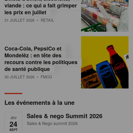
s
viande : ce qui a fait grimper
les prix en juillet
s
31 JUILLET 2026
• RETAIL
u
r
l
Coca-Cola, PepsiCo et
Mondelēz : en tête des
e
recours contre les politiques
r
de santé publique
30 JUILLET 2026
• FMCG
e
t
a
Les événements à la une
i
Sales & nego Summit 2026
JEU
l
24
Sales & Nego summit 2026
SEPT