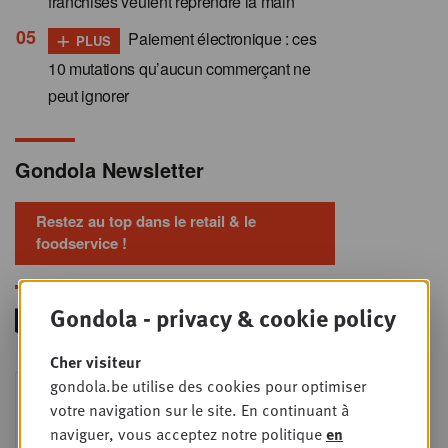
franchisés veulent reprendre la main
+
Paiement électronique : ces
PLUS
10 mutations qu’aucun commerçant ne
peut ignorer
Gondola Newsletter
Restez au top dans le retail & le
foodservice !
Gondola - privacy & cookie policy
Cher visiteur
Foodservice - Joint
gondola.be utilise des cookies pour optimiser
MER
9
business planning
votre navigation sur le site. En continuant à
naviguer, vous acceptez notre politique
en
SEPT
Intro to Negotiation: Succes aan de