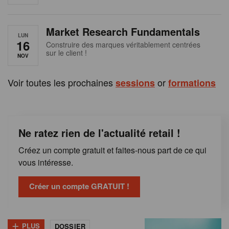
e
n
Market Research Fundamentals
B
LUN
16
Construire des marques véritablement centrées
sur le client !
e
NOV
l
Voir toutes les prochaines
or
sessions
formations
g
i
Ne ratez rien de l'actualité retail !
q
Créez un compte gratuit et faites-nous part de ce qui
u
vous intéresse.
e
Créer un compte GRATUIT !
+
PLUS
DOSSIER