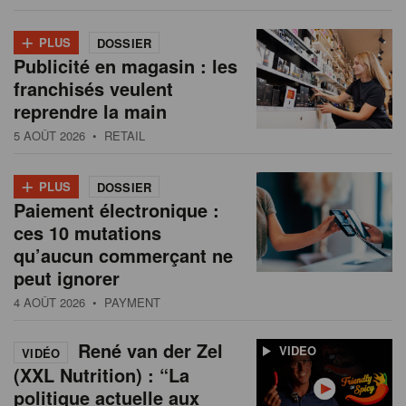
+
PLUS
DOSSIER
Publicité en magasin : les
franchisés veulent
reprendre la main
5 AOÛT 2026
• RETAIL
+
PLUS
DOSSIER
Paiement électronique :
ces 10 mutations
qu’aucun commerçant ne
peut ignorer
4 AOÛT 2026
• PAYMENT
René van der Zel
VIDEO
VIDÉO
(XXL Nutrition) : “La
politique actuelle aux