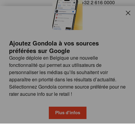
+32 2 616 0000
info@gondola.be
Slui
Follow us on
Ajoutez Gondola à vos sources
préférées sur Google
Google déploie en Belgique une nouvelle
fonctionnalité qui permet aux utilisateurs de
personnaliser les médias qu’ils souhaitent voir
apparaître en priorité dans les résultats d’actualité.
Site
© GONDOLA GROUP
Sélectionnez Gondola comme source préférée pour ne
by
FAQ
rater aucune info sur le retail !
wieni
POSSIBILITÉS DE PUBLICITÉ
CONDITIONS GÉNÉRALES
Plus d'infos
PRIVACY & COOKIE POLICY