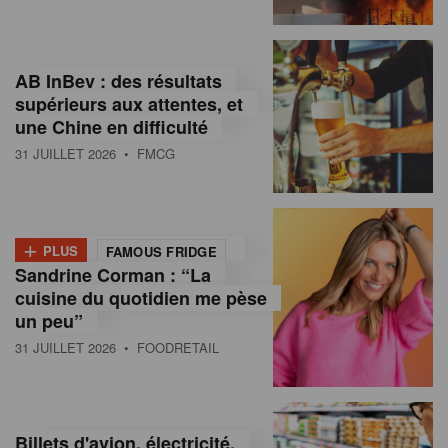
,
I
AB InBev : des résultats
n
supérieurs aux attentes, et
f
une Chine en difficulté
o
31 JUILLET 2026
• FMCG
r
m
+
PLUS
FAMOUS FRIDGE
a
Sandrine Corman : “La
cuisine du quotidien me pèse
t
un peu”
i
31 JUILLET 2026
• FOODRETAIL
o
n
Billets d'avion, électricité,