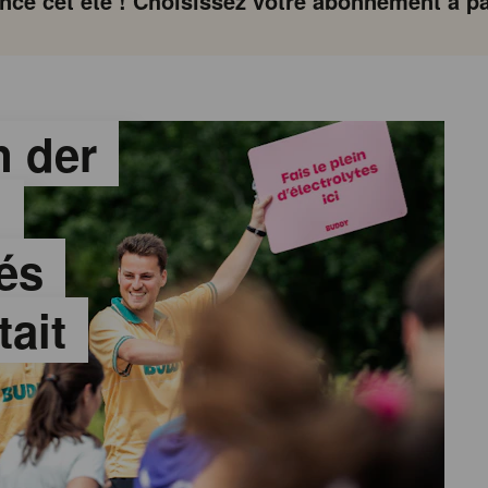
ce cet été ! Choisissez votre abonnement à par
 der
:
és
tait