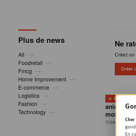
m
a
Plus de news
Ne rat
t
All
Créez un c
i
Foodretail
Créer 
Fmcg
Home Improvement
o
E-commerce
Logistics
+
n
PLUS
D
Fashion
Gon
animale re
Technology
montée e
s
Cher 
TODAY 13:00
• 
gondo
En co