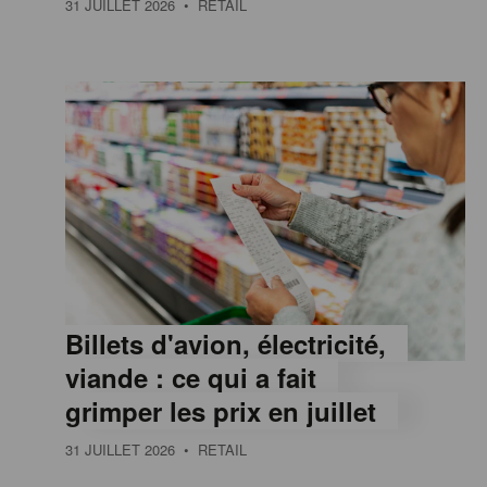
31 JUILLET 2026
• RETAIL
e
,
I
n
f
Billets d'avion, électricité,
o
viande : ce qui a fait
grimper les prix en juillet
r
31 JUILLET 2026
• RETAIL