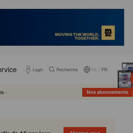
ervice
NL
|
FR
Login
Recherche
Nos abonnements
ts
Abonnez-vous