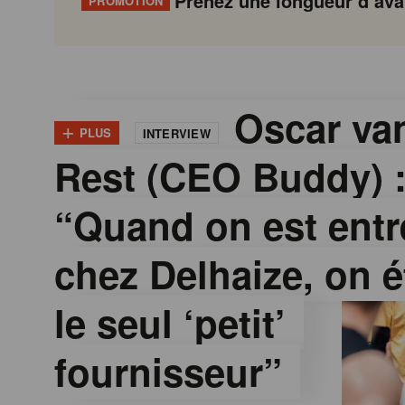
Prenez une longueur d’avan
PROMOTION
G
Gondola
Gondola
academy
society
o
Oscar van
+
PLUS
INTERVIEW
Rest (CEO Buddy) 
n
“Quand on est entr
d
chez Delhaize, on é
o
le seul ‘petit’
l
fournisseur”