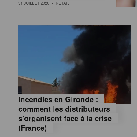
a
31 JUILLET 2026
• RETAIL
M
a
g
a
z
Incendies en Gironde :
comment les distributeurs
i
s'organisent face à la crise
(France)
n