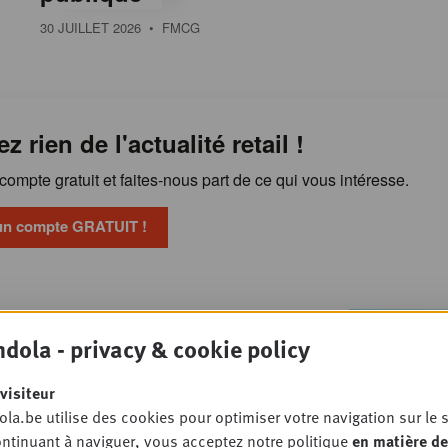
30 JUILLET 2026
• FMCG
ez rien de l'actualité retail !
ompte gratuit et faites-nous part de ce qui vous intéresse.
un compte GRATUIT !
Pourquoi l'alimentation
OSSIER
dola - privacy & cookie policy
ste sous pression malgré la
n gamme
visiteur
PET STORE
la.be utilise des cookies pour optimiser votre navigation sur le s
ntinuant à naviguer, vous acceptez notre politique
en matière de