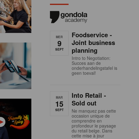
Foodservice -
MER
9
Joint business
planning
SEPT
Intro to Negotiation:
Succes aan de
onderhandelingstafel is
geen toeval!
Into Retail -
MAR
15
Sold out
SEPT
Ne manquez pas cette
occasion unique de
comprendre en
profondeur le paysage
du retail belge. Dans
cette mise à jour