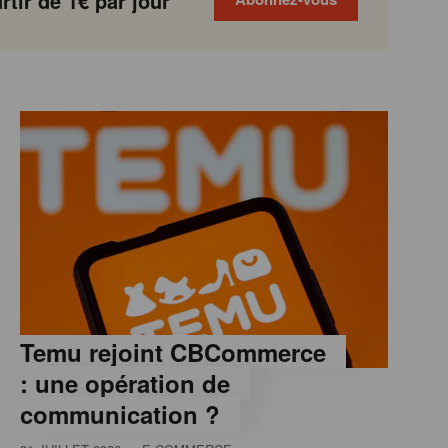
tir de 1€ par jour
Temu rejoint CBCommerce
: une opération de
communication ?