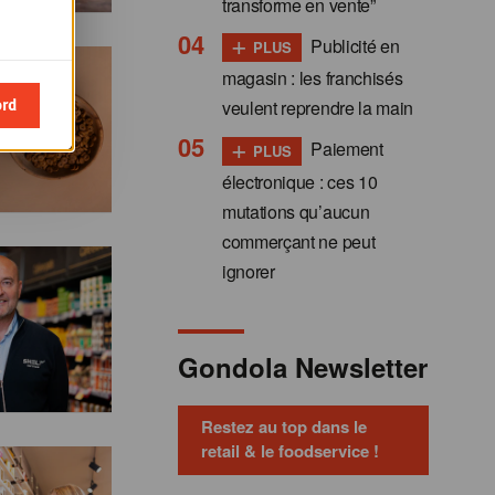
transforme en vente”
+
Publicité en
PLUS
magasin : les franchisés
ord
veulent reprendre la main
+
Paiement
PLUS
électronique : ces 10
mutations qu’aucun
commerçant ne peut
ignorer
Gondola Newsletter
Restez au top dans le
retail & le foodservice !