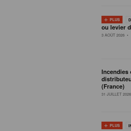
l
+
PLUS
D
ou levier d
g
3 AOÛT 2026
• 
i
q
Incendies
distribute
u
(France)
31 JUILLET 2026
e
+
PLUS
I