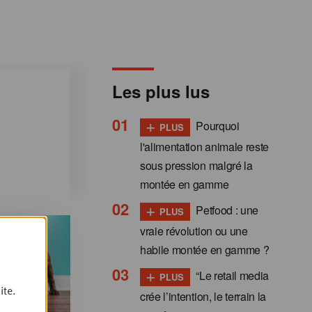
Les plus lus
+
Pourquoi
PLUS
l'alimentation animale reste
sous pression malgré la
montée en gamme
+
Petfood : une
PLUS
vraie révolution ou une
habile montée en gamme ?
+
“Le retail media
PLUS
ite.
crée l’intention, le terrain la