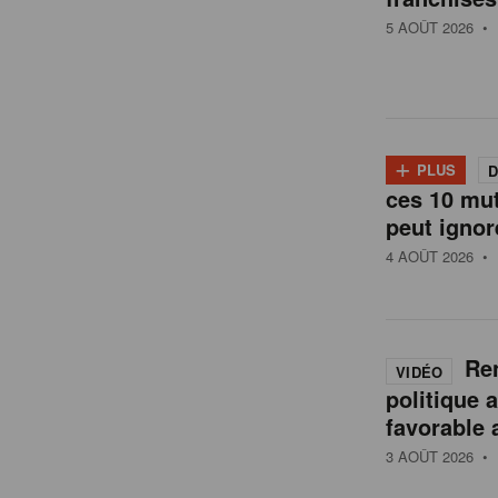
t
5 AOÛT 2026
• 
a
i
+
PLUS
D
l
ces 10 mu
peut ignor
4 AOÛT 2026
• 
e
n
Ren
VIDÉO
politique 
B
favorable 
3 AOÛT 2026
• 
e