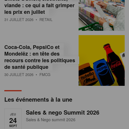
s
viande : ce qui a fait grimper
les prix en juillet
s
31 JUILLET 2026
• RETAIL
u
r
l
Coca-Cola, PepsiCo et
Mondelēz : en tête des
e
recours contre les politiques
r
de santé publique
30 JUILLET 2026
• FMCG
e
t
a
Les événements à la une
i
Sales & nego Summit 2026
JEU
l
24
Sales & Nego summit 2026
SEPT