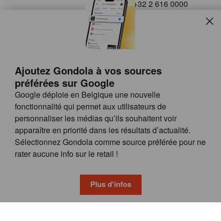
+32 2 616 0000
info@gondola.be
Slui
Follow us on
Ajoutez Gondola à vos sources
préférées sur Google
Google déploie en Belgique une nouvelle
fonctionnalité qui permet aux utilisateurs de
personnaliser les médias qu’ils souhaitent voir
apparaître en priorité dans les résultats d’actualité.
Site
© GONDOLA GROUP
Sélectionnez Gondola comme source préférée pour ne
by
FAQ
rater aucune info sur le retail !
wieni
POSSIBILITÉS DE PUBLICITÉ
CONDITIONS GÉNÉRALES
Plus d'infos
PRIVACY & COOKIE POLICY