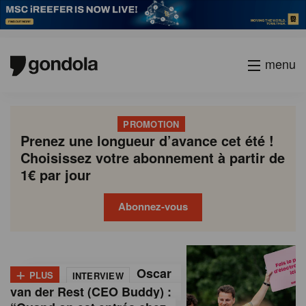
menu
PROMOTION
Prenez une longueur d’avance cet été !
Choisissez votre abonnement à partir de
1€ par jour
Abonnez-vous
G
Gondola
Gondola
academy
society
o
+
Oscar
PLUS
INTERVIEW
n
van der Rest (CEO Buddy) :