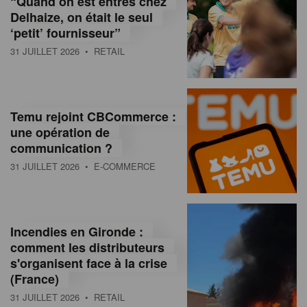
“Quand on est entrés chez
d
Delhaize, on était le seul
‘petit’ fournisseur”
o
31 JUILLET 2026
• RETAIL
l
a
M
Temu rejoint CBCommerce :
une opération de
a
communication ?
g
31 JUILLET 2026
• E-COMMERCE
a
z
Incendies en Gironde :
i
comment les distributeurs
n
s'organisent face à la crise
(France)
e
31 JUILLET 2026
• RETAIL