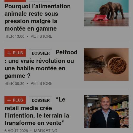
Pourquoi l'alimentation
animale reste sous
pression malgré la
montée en gamme
HIER 13:00
• PET STORE
+
Petfood
PLUS
DOSSIER
: une vraie révolution ou
une habile montée en
gamme ?
HIER 08:30
• PET STORE
+
“Le
PLUS
DOSSIER
retail media crée
l’intention, le terrain la
transforme en vente”
6 AOÛT 2026
• MARKETING