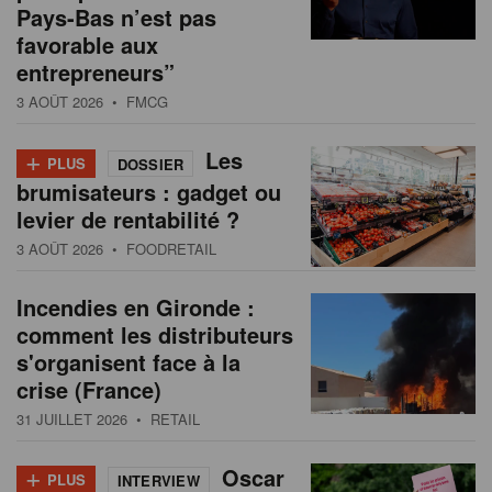
Pays-Bas n’est pas
favorable aux
entrepreneurs”
3 AOÛT 2026
• FMCG
+
Les
PLUS
DOSSIER
brumisateurs : gadget ou
levier de rentabilité ?
3 AOÛT 2026
• FOODRETAIL
Incendies en Gironde :
comment les distributeurs
s'organisent face à la
crise (France)
31 JUILLET 2026
• RETAIL
+
Oscar
PLUS
INTERVIEW