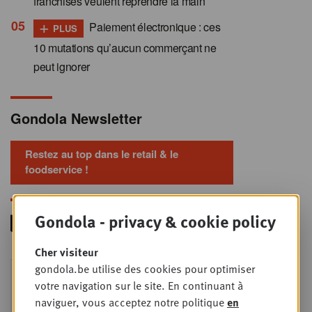
franchisés veulent reprendre la main
+
Paiement électronique : ces
PLUS
10 mutations qu’aucun commerçant ne
peut ignorer
Gondola Newsletter
Restez au top dans le retail & le
foodservice !
Gondola - privacy & cookie policy
Cher visiteur
Foodservice - Joint
gondola.be utilise des cookies pour optimiser
MER
9
business planning
votre navigation sur le site. En continuant à
naviguer, vous acceptez notre politique
en
SEPT
Intro to Negotiation: Succes aan de