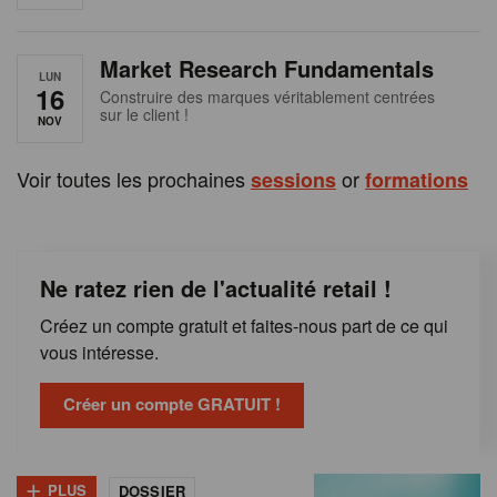
e
n
Market Research Fundamentals
B
LUN
16
Construire des marques véritablement centrées
sur le client !
e
NOV
l
Voir toutes les prochaines
or
sessions
formations
g
i
Ne ratez rien de l'actualité retail !
q
Créez un compte gratuit et faites-nous part de ce qui
u
vous intéresse.
e
Créer un compte GRATUIT !
+
PLUS
DOSSIER