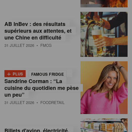
,
I
AB InBev : des résultats
n
supérieurs aux attentes, et
f
une Chine en difficulté
o
31 JUILLET 2026
• FMCG
r
m
+
PLUS
FAMOUS FRIDGE
a
Sandrine Corman : “La
cuisine du quotidien me pèse
t
un peu”
i
31 JUILLET 2026
• FOODRETAIL
o
n
Billets d'avion, électricité,