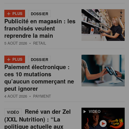
+
PLUS
DOSSIER
Publicité en magasin : les
franchisés veulent
reprendre la main
5 AOÛT 2026
• RETAIL
+
PLUS
DOSSIER
Paiement électronique :
ces 10 mutations
qu’aucun commerçant ne
peut ignorer
4 AOÛT 2026
• PAYMENT
René van der Zel
VIDEO
VIDÉO
(XXL Nutrition) : “La
politique actuelle aux