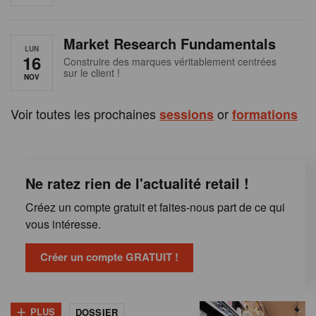
e
n
Market Research Fundamentals
B
LUN
16
Construire des marques véritablement centrées
sur le client !
e
NOV
l
Voir toutes les prochaines
or
sessions
formations
g
i
Ne ratez rien de l'actualité retail !
q
Créez un compte gratuit et faites-nous part de ce qui
u
vous intéresse.
e
Créer un compte GRATUIT !
+
PLUS
DOSSIER