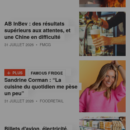
,
I
AB InBev : des résultats
n
supérieurs aux attentes, et
f
une Chine en difficulté
o
31 JUILLET 2026
• FMCG
r
m
+
PLUS
FAMOUS FRIDGE
a
Sandrine Corman : “La
cuisine du quotidien me pèse
t
un peu”
i
31 JUILLET 2026
• FOODRETAIL
o
n
Billets d'avion, électricité,