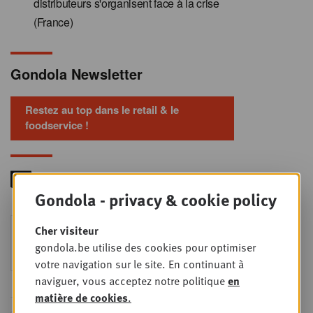
distributeurs s'organisent face à la crise
(France)
Gondola Newsletter
Restez au top dans le retail & le
foodservice !
Gondola - privacy & cookie policy
Foodservice - Joint
Cher visiteur
MER
9
business planning
gondola.be utilise des cookies pour optimiser
SEPT
Intro to Negotiation: Succes aan de
votre navigation sur le site. En continuant à
onderhandelingstafel is geen toeval!
naviguer, vous acceptez notre politique
en
matière de cookies
.