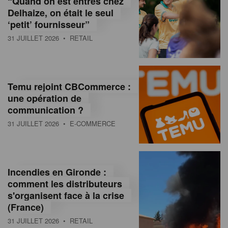
“Quand on est entrés chez
d
Delhaize, on était le seul
‘petit’ fournisseur”
o
31 JUILLET 2026
• RETAIL
l
a
M
Temu rejoint CBCommerce :
une opération de
a
communication ?
g
31 JUILLET 2026
• E-COMMERCE
a
z
Incendies en Gironde :
i
comment les distributeurs
n
s'organisent face à la crise
(France)
e
31 JUILLET 2026
• RETAIL