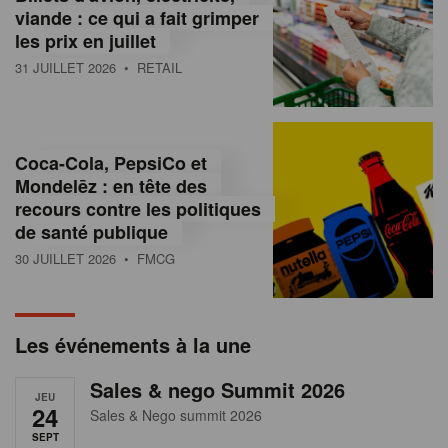
s
viande : ce qui a fait grimper
les prix en juillet
s
31 JUILLET 2026
• RETAIL
u
r
l
Coca-Cola, PepsiCo et
Mondelēz : en tête des
e
recours contre les politiques
r
de santé publique
30 JUILLET 2026
• FMCG
e
t
a
Les événements à la une
i
Sales & nego Summit 2026
JEU
l
24
Sales & Nego summit 2026
SEPT