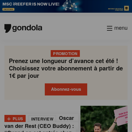
menu
PROMOTION
Prenez une longueur d’avance cet été !
Choisissez votre abonnement à partir de
1€ par jour
Abonnez-vous
G
Gondola
Gondola
academy
society
o
+
Oscar
PLUS
INTERVIEW
n
van der Rest (CEO Buddy) :