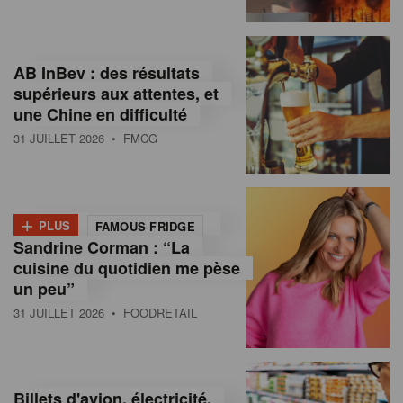
,
I
AB InBev : des résultats
n
supérieurs aux attentes, et
f
une Chine en difficulté
o
31 JUILLET 2026
• FMCG
r
m
+
PLUS
FAMOUS FRIDGE
a
Sandrine Corman : “La
cuisine du quotidien me pèse
t
un peu”
i
31 JUILLET 2026
• FOODRETAIL
o
n
Billets d'avion, électricité,