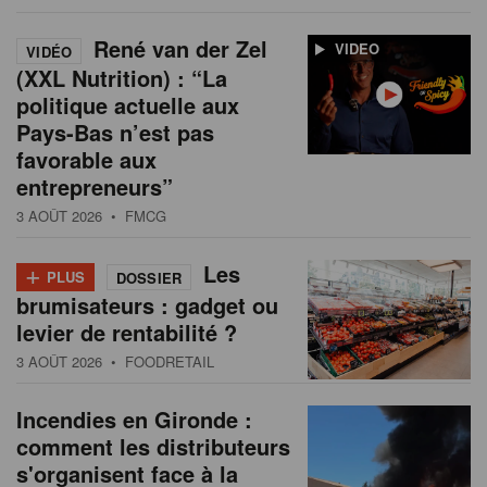
René van der Zel
VIDEO
VIDÉO
(XXL Nutrition) : “La
politique actuelle aux
Pays-Bas n’est pas
favorable aux
entrepreneurs”
3 AOÛT 2026
• FMCG
+
Les
PLUS
DOSSIER
brumisateurs : gadget ou
levier de rentabilité ?
3 AOÛT 2026
• FOODRETAIL
Incendies en Gironde :
comment les distributeurs
s'organisent face à la