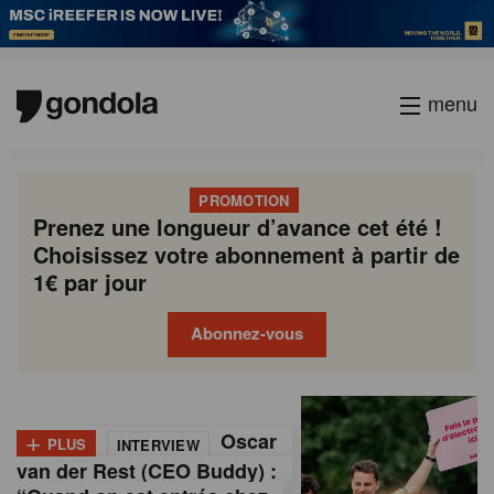
menu
PROMOTION
Prenez une longueur d’avance cet été !
Choisissez votre abonnement à partir de
1€ par jour
Abonnez-vous
G
Gondola
Gondola
academy
society
o
+
Oscar
PLUS
INTERVIEW
n
van der Rest (CEO Buddy) :