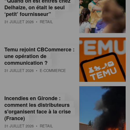
“Quand on est entrés chez
d
Delhaize, on était le seul
‘petit’ fournisseur”
o
31 JUILLET 2026
• RETAIL
l
a
M
Temu rejoint CBCommerce :
une opération de
a
communication ?
g
31 JUILLET 2026
• E-COMMERCE
a
z
Incendies en Gironde :
i
comment les distributeurs
n
s'organisent face à la crise
(France)
e
31 JUILLET 2026
• RETAIL