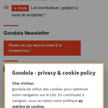
+
Les brumisateurs : gadget ou
PLUS
levier de rentabilité ?
Gondola Newsletter
Restez au top dans le retail & le
foodservice !
Gondola - privacy & cookie policy
Cher visiteur
Foodservice - Joint
MER
gondola.be utilise des cookies pour optimiser
9
business planning
votre navigation sur le site. En continuant à
SEPT
Intro to Negotiation: Succes aan de
naviguer, vous acceptez notre politique
en
onderhandelingstafel is geen toeval!
matière de cookies
.