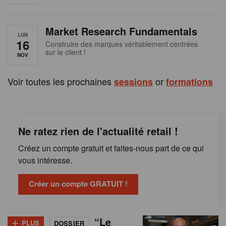
e
n
Market Research Fundamentals
B
LUN
16
Construire des marques véritablement centrées
sur le client !
e
NOV
l
Voir toutes les prochaines
or
sessions
formations
g
i
Ne ratez rien de l'actualité retail !
q
Créez un compte gratuit et faites-nous part de ce qui
u
vous intéresse.
e
Créer un compte GRATUIT !
+
“Le
PLUS
DOSSIER