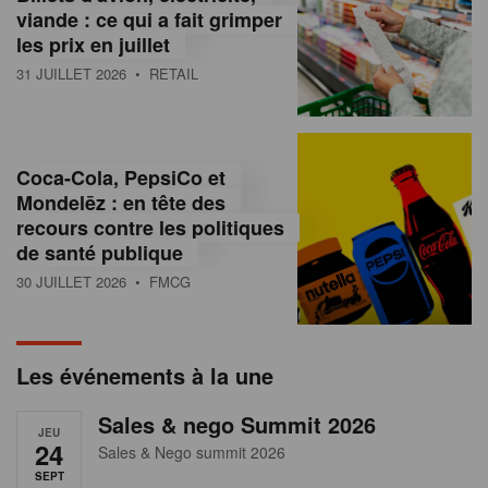
s
viande : ce qui a fait grimper
les prix en juillet
s
31 JUILLET 2026
• RETAIL
u
r
l
Coca-Cola, PepsiCo et
Mondelēz : en tête des
e
recours contre les politiques
r
de santé publique
30 JUILLET 2026
• FMCG
e
t
a
Les événements à la une
i
Sales & nego Summit 2026
JEU
l
24
Sales & Nego summit 2026
SEPT