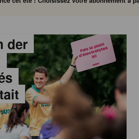
ce cet été ! Choisissez votre abonnement à par
 der
:
és
tait