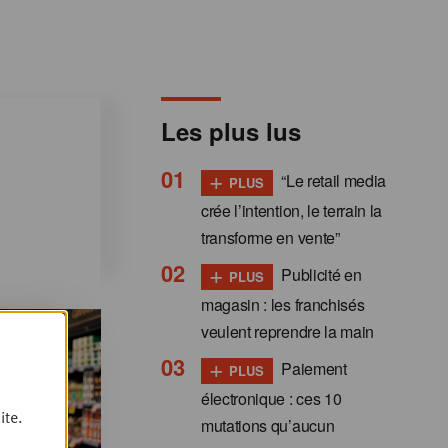
Les plus lus
+
“Le retail media
PLUS
crée l’intention, le terrain la
transforme en vente”
+
Publicité en
PLUS
magasin : les franchisés
veulent reprendre la main
+
Paiement
PLUS
électronique : ces 10
ite.
mutations qu’aucun