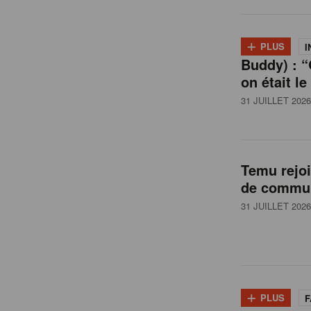
l
+
PLUS
I
Buddy) : “
g
on était le
31 JUILLET 2026
i
q
Temu rejo
de commun
u
31 JUILLET 2026
e
+
PLUS
F