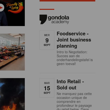
Foodservice -
MER
9
Joint business
planning
SEPT
Intro to Negotiation:
Succes aan de
onderhandelingstafel is
geen toeval!
Into Retail -
MAR
15
Sold out
SEPT
Ne manquez pas cette
occasion unique de
comprendre en
profondeur le paysage
du retail belge. Dans