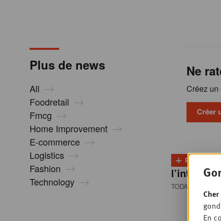
m
a
Plus de news
Ne rat
t
All
Créez un c
i
Foodretail
Créer 
Fmcg
Home Improvement
o
E-commerce
Logistics
+
n
PLUS
D
Fashion
Gon
l’intention
Technology
TODAY 08:30
• 
s
Cher 
gondo
En co