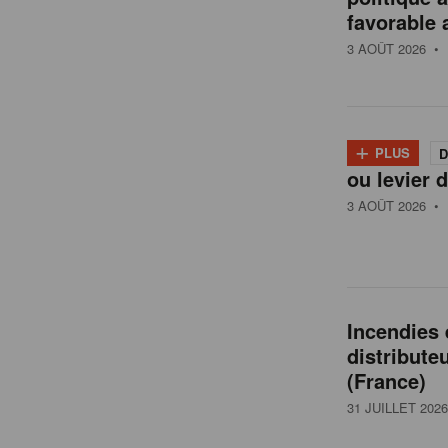
t
favorable 
a
3 AOÛT 2026
• 
i
+
PLUS
D
l
ou levier d
3 AOÛT 2026
• 
e
n
Incendies
distribute
B
(France)
31 JUILLET 2026
e