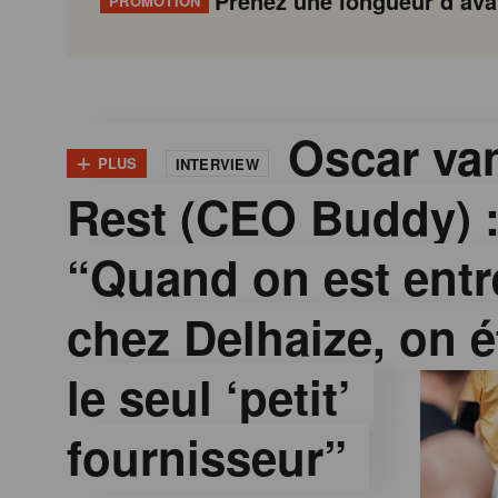
Prenez une longueur d’avan
PROMOTION
G
Gondola
Gondola
academy
society
o
Oscar van
+
PLUS
INTERVIEW
Rest (CEO Buddy) 
n
“Quand on est entr
d
chez Delhaize, on é
o
le seul ‘petit’
l
fournisseur”