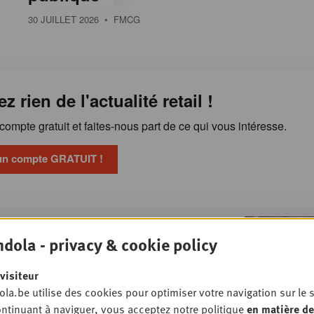
30 JUILLET 2026
• FMCG
ez rien de l'actualité retail !
ompte gratuit et faites-nous part de ce qui vous intéresse.
un compte GRATUIT !
“Le retail media crée
OSSIER
dola - privacy & cookie policy
, le terrain la transforme en vente”
MARKETING
visiteur
la.be utilise des cookies pour optimiser votre navigation sur le s
ntinuant à naviguer, vous acceptez notre politique
en matière de