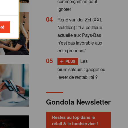
commerçant ne peut
ignorer
René van der Zel (XXL
ord
Nutrition) : “La politique
actuelle aux Pays-Bas
n’est pas favorable aux
entrepreneurs”
+
Les
PLUS
brumisateurs : gadget ou
levier de rentabilité ?
Gondola Newsletter
Restez au top dans le
retail & le foodservice !