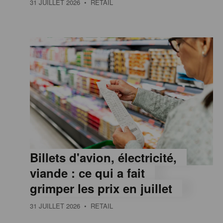
31 JUILLET 2026
• RETAIL
e
,
I
n
f
Billets d'avion, électricité,
o
viande : ce qui a fait
grimper les prix en juillet
r
31 JUILLET 2026
• RETAIL