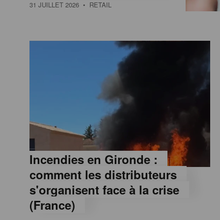
a
31 JUILLET 2026
• RETAIL
M
a
g
a
z
Incendies en Gironde :
comment les distributeurs
i
s'organisent face à la crise
(France)
n