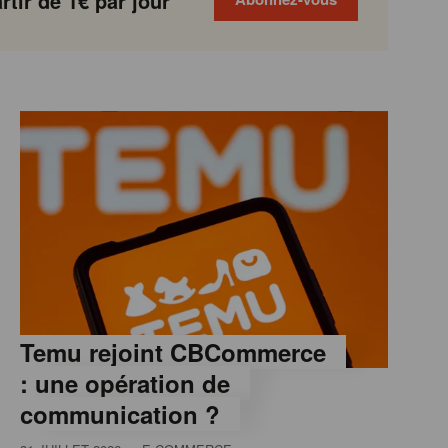
tir de 1€ par jour
Temu rejoint CBCommerce
: une opération de
communication ?