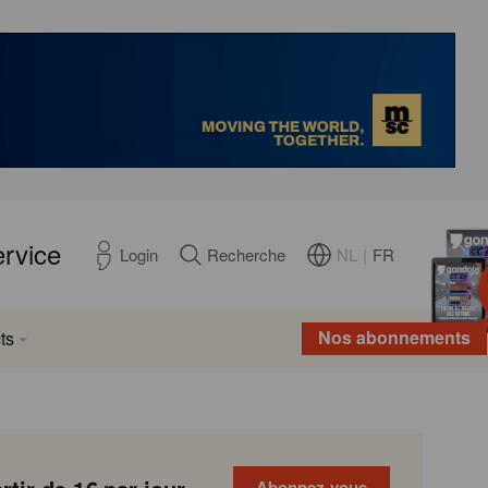
ervice
NL
|
FR
Login
Recherche
Nos abonnements
ts
Abonnez-vous