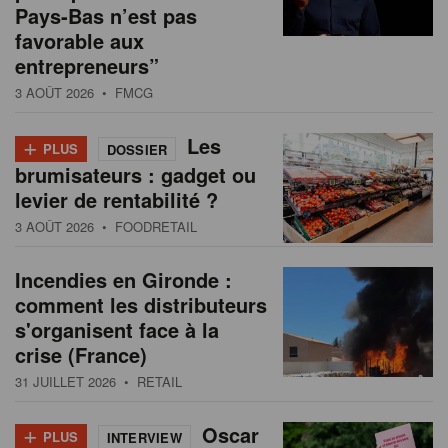
Pays-Bas n’est pas
favorable aux
entrepreneurs”
3 AOÛT 2026
• FMCG
+
Les
PLUS
DOSSIER
brumisateurs : gadget ou
levier de rentabilité ?
3 AOÛT 2026
• FOODRETAIL
Incendies en Gironde :
comment les distributeurs
s'organisent face à la
crise (France)
31 JUILLET 2026
• RETAIL
+
Oscar
PLUS
INTERVIEW