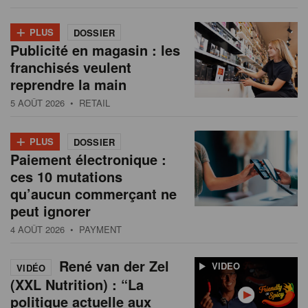
+
PLUS
DOSSIER
Publicité en magasin : les
franchisés veulent
reprendre la main
5 AOÛT 2026
• RETAIL
+
PLUS
DOSSIER
Paiement électronique :
ces 10 mutations
qu’aucun commerçant ne
peut ignorer
4 AOÛT 2026
• PAYMENT
René van der Zel
VIDEO
VIDÉO
(XXL Nutrition) : “La
politique actuelle aux