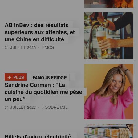
,
I
AB InBev : des résultats
n
supérieurs aux attentes, et
f
une Chine en difficulté
o
31 JUILLET 2026
• FMCG
r
m
+
PLUS
FAMOUS FRIDGE
a
Sandrine Corman : “La
cuisine du quotidien me pèse
t
un peu”
i
31 JUILLET 2026
• FOODRETAIL
o
n
Billets d'avion, électricité,