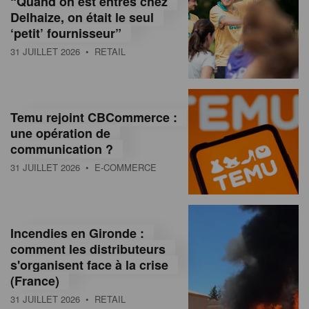
“Quand on est entrés chez
d
Delhaize, on était le seul
‘petit’ fournisseur”
o
31 JUILLET 2026
• RETAIL
l
a
M
Temu rejoint CBCommerce :
une opération de
a
communication ?
g
31 JUILLET 2026
• E-COMMERCE
a
z
Incendies en Gironde :
i
comment les distributeurs
n
s'organisent face à la crise
(France)
e
31 JUILLET 2026
• RETAIL