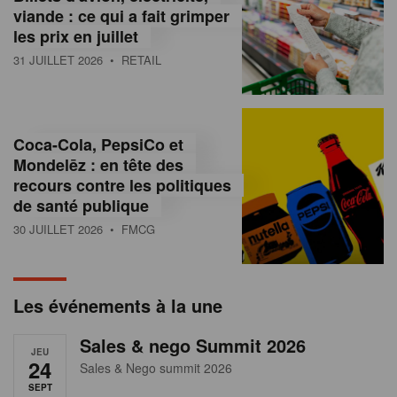
s
viande : ce qui a fait grimper
les prix en juillet
s
31 JUILLET 2026
• RETAIL
u
r
l
Coca-Cola, PepsiCo et
Mondelēz : en tête des
e
recours contre les politiques
r
de santé publique
30 JUILLET 2026
• FMCG
e
t
a
Les événements à la une
i
Sales & nego Summit 2026
JEU
l
24
Sales & Nego summit 2026
SEPT