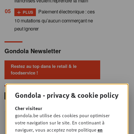
franchisés veulent reprendre la main
+
Paiement électronique : ces
PLUS
10 mutations qu’aucun commerçant ne
peut ignorer
Gondola Newsletter
Restez au top dans le retail & le
foodservice !
Gondola - privacy & cookie policy
Cher visiteur
Foodservice - Joint
gondola.be utilise des cookies pour optimiser
MER
9
business planning
votre navigation sur le site. En continuant à
naviguer, vous acceptez notre politique
en
SEPT
Intro to Negotiation: Succes aan de