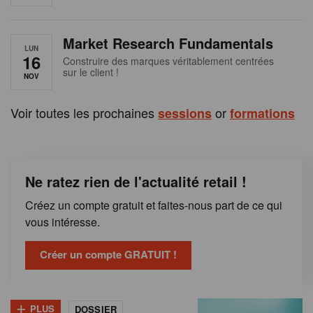
e
n
Market Research Fundamentals
B
LUN
16
Construire des marques véritablement centrées
sur le client !
e
NOV
l
Voir toutes les prochaines
or
sessions
formations
g
i
Ne ratez rien de l'actualité retail !
q
Créez un compte gratuit et faites-nous part de ce qui
u
vous intéresse.
e
Créer un compte GRATUIT !
+
PLUS
DOSSIER