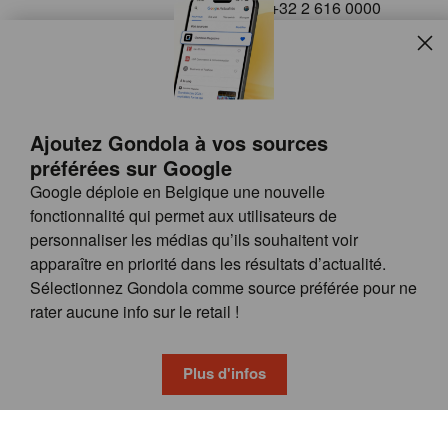
+32 2 616 0000
info@gondola.be
Slui
Follow us on
Ajoutez Gondola à vos sources
préférées sur Google
Google déploie en Belgique une nouvelle
fonctionnalité qui permet aux utilisateurs de
personnaliser les médias qu’ils souhaitent voir
apparaître en priorité dans les résultats d’actualité.
Site
© GONDOLA GROUP
Sélectionnez Gondola comme source préférée pour ne
by
FAQ
rater aucune info sur le retail !
wieni
POSSIBILITÉS DE PUBLICITÉ
CONDITIONS GÉNÉRALES
Plus d'infos
PRIVACY & COOKIE POLICY