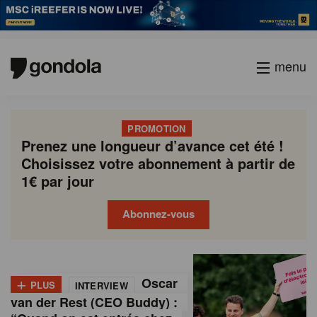
menu
PROMOTION
Prenez une longueur d’avance cet été !
Choisissez votre abonnement à partir de
1€ par jour
Abonnez-vous
G
Gondola
Gondola
academy
society
o
+
Oscar
PLUS
INTERVIEW
n
van der Rest (CEO Buddy) :