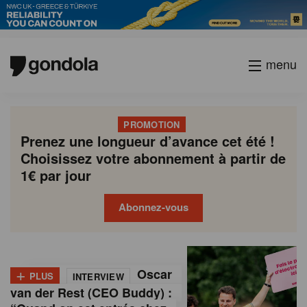
menu
PROMOTION
Prenez une longueur d’avance cet été !
Choisissez votre abonnement à partir de
1€ par jour
Abonnez-vous
G
Gondola
Gondola
academy
society
o
+
Oscar
PLUS
INTERVIEW
n
van der Rest (CEO Buddy) :