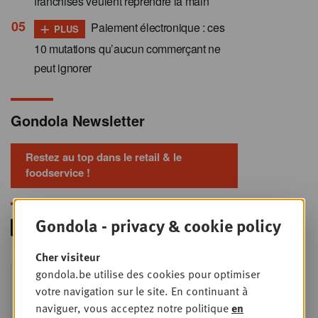
franchisés veulent reprendre la main
+
Paiement électronique : ces
PLUS
10 mutations qu’aucun commerçant ne
peut ignorer
Gondola Newsletter
Restez au top dans le retail & le
foodservice !
Gondola - privacy & cookie policy
Cher visiteur
Foodservice - Joint
gondola.be utilise des cookies pour optimiser
MER
9
business planning
votre navigation sur le site. En continuant à
naviguer, vous acceptez notre politique
en
SEPT
Intro to Negotiation: Succes aan de