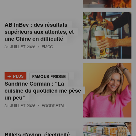
,
I
AB InBev : des résultats
n
supérieurs aux attentes, et
f
une Chine en difficulté
o
31 JUILLET 2026
• FMCG
r
m
+
PLUS
FAMOUS FRIDGE
a
Sandrine Corman : “La
cuisine du quotidien me pèse
t
un peu”
i
31 JUILLET 2026
• FOODRETAIL
o
n
Billets d'avion, électricité,