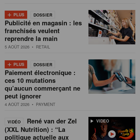
+
PLUS
DOSSIER
Publicité en magasin : les
franchisés veulent
reprendre la main
5 AOÛT 2026
• RETAIL
+
PLUS
DOSSIER
Paiement électronique :
ces 10 mutations
qu’aucun commerçant ne
peut ignorer
4 AOÛT 2026
• PAYMENT
René van der Zel
VIDEO
VIDÉO
(XXL Nutrition) : “La
politique actuelle aux