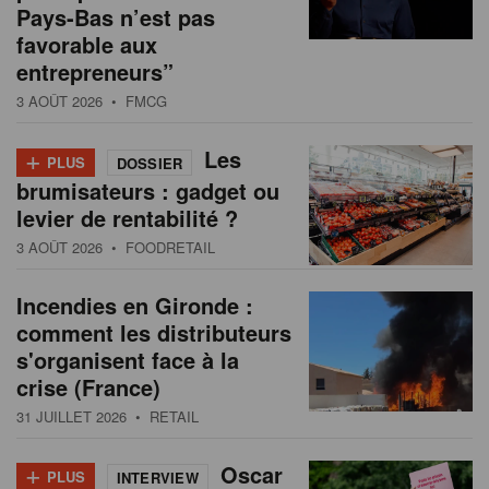
Pays-Bas n’est pas
favorable aux
entrepreneurs”
3 AOÛT 2026
• FMCG
+
Les
PLUS
DOSSIER
brumisateurs : gadget ou
levier de rentabilité ?
3 AOÛT 2026
• FOODRETAIL
Incendies en Gironde :
comment les distributeurs
s'organisent face à la
crise (France)
31 JUILLET 2026
• RETAIL
+
Oscar
PLUS
INTERVIEW