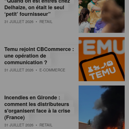
“Quand on est entrés chez
d
Delhaize, on était le seul
‘petit’ fournisseur”
o
31 JUILLET 2026
• RETAIL
l
a
M
Temu rejoint CBCommerce :
une opération de
a
communication ?
g
31 JUILLET 2026
• E-COMMERCE
a
z
Incendies en Gironde :
i
comment les distributeurs
n
s'organisent face à la crise
(France)
e
31 JUILLET 2026
• RETAIL