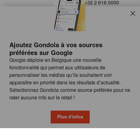
+32 2 616 0000
info@gondola.be
Slui
Follow us on
Ajoutez Gondola à vos sources
préférées sur Google
Google déploie en Belgique une nouvelle
fonctionnalité qui permet aux utilisateurs de
personnaliser les médias qu’ils souhaitent voir
apparaître en priorité dans les résultats d’actualité.
Site
© GONDOLA GROUP
Sélectionnez Gondola comme source préférée pour ne
by
FAQ
rater aucune info sur le retail !
wieni
POSSIBILITÉS DE PUBLICITÉ
CONDITIONS GÉNÉRALES
Plus d'infos
PRIVACY & COOKIE POLICY