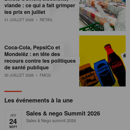
s
viande : ce qui a fait grimper
les prix en juillet
s
31 JUILLET 2026
• RETAIL
u
r
l
Coca-Cola, PepsiCo et
Mondelēz : en tête des
e
recours contre les politiques
r
de santé publique
30 JUILLET 2026
• FMCG
e
t
a
Les événements à la une
i
Sales & nego Summit 2026
JEU
l
24
Sales & Nego summit 2026
SEPT