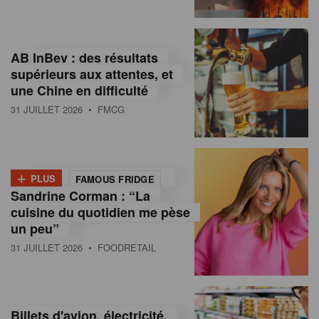
,
I
AB InBev : des résultats
n
supérieurs aux attentes, et
f
une Chine en difficulté
o
31 JUILLET 2026
• FMCG
r
m
+
PLUS
FAMOUS FRIDGE
a
Sandrine Corman : “La
cuisine du quotidien me pèse
t
un peu”
i
31 JUILLET 2026
• FOODRETAIL
o
n
Billets d'avion, électricité,