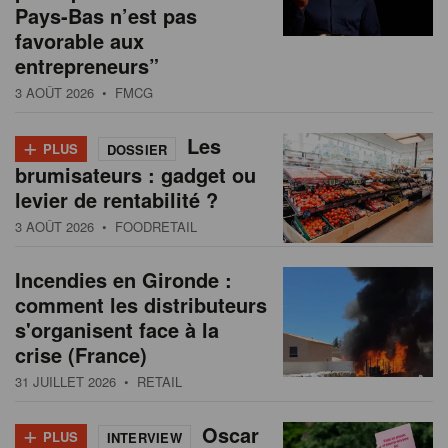
Pays-Bas n’est pas
favorable aux
entrepreneurs”
3 AOÛT 2026
• FMCG
+
Les
PLUS
DOSSIER
brumisateurs : gadget ou
levier de rentabilité ?
3 AOÛT 2026
• FOODRETAIL
Incendies en Gironde :
comment les distributeurs
s'organisent face à la
crise (France)
31 JUILLET 2026
• RETAIL
+
Oscar
PLUS
INTERVIEW