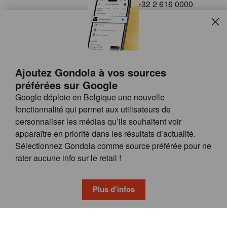
+32 2 616 0000
info@gondola.be
Slui
Follow us on
Ajoutez Gondola à vos sources
préférées sur Google
Google déploie en Belgique une nouvelle
fonctionnalité qui permet aux utilisateurs de
personnaliser les médias qu’ils souhaitent voir
apparaître en priorité dans les résultats d’actualité.
Site
© GONDOLA GROUP
Sélectionnez Gondola comme source préférée pour ne
by
FAQ
rater aucune info sur le retail !
wieni
POSSIBILITÉS DE PUBLICITÉ
CONDITIONS GÉNÉRALES
Plus d'infos
PRIVACY & COOKIE POLICY