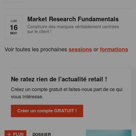
e
n
Market Research Fundamentals
B
LUN
16
Construire des marques véritablement centrées
sur le client !
e
NOV
l
Voir toutes les prochaines
or
sessions
formations
g
i
Ne ratez rien de l'actualité retail !
q
Créez un compte gratuit et faites-nous part de ce qui
u
vous intéresse.
e
Créer un compte GRATUIT !
+
PLUS
DOSSIER