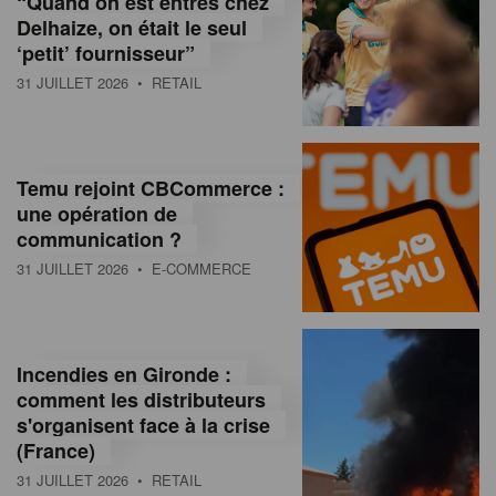
“Quand on est entrés chez
d
Delhaize, on était le seul
‘petit’ fournisseur”
o
31 JUILLET 2026
• RETAIL
l
a
M
Temu rejoint CBCommerce :
une opération de
a
communication ?
g
31 JUILLET 2026
• E-COMMERCE
a
z
Incendies en Gironde :
i
comment les distributeurs
n
s'organisent face à la crise
(France)
e
31 JUILLET 2026
• RETAIL