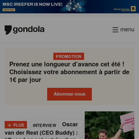
menu
PROMOTION
Prenez une longueur d’avance cet été !
Choisissez votre abonnement à partir de
1€ par jour
Abonnez-vous
G
Gondola
Gondola
academy
society
o
+
Oscar
PLUS
INTERVIEW
n
van der Rest (CEO Buddy) :