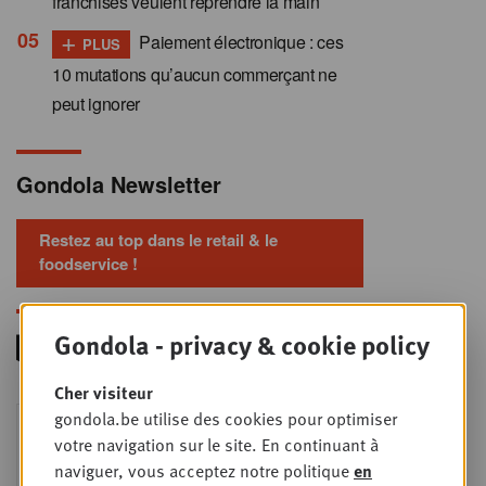
franchisés veulent reprendre la main
+
Paiement électronique : ces
PLUS
10 mutations qu’aucun commerçant ne
peut ignorer
Gondola Newsletter
Restez au top dans le retail & le
foodservice !
Gondola - privacy & cookie policy
Cher visiteur
Foodservice - Joint
gondola.be utilise des cookies pour optimiser
MER
9
business planning
votre navigation sur le site. En continuant à
naviguer, vous acceptez notre politique
en
SEPT
Intro to Negotiation: Succes aan de