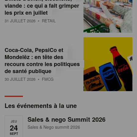
s
viande : ce qui a fait grimper
les prix en juillet
s
31 JUILLET 2026
• RETAIL
u
r
l
Coca-Cola, PepsiCo et
Mondelēz : en tête des
e
recours contre les politiques
r
de santé publique
30 JUILLET 2026
• FMCG
e
t
a
Les événements à la une
i
Sales & nego Summit 2026
JEU
l
24
Sales & Nego summit 2026
SEPT