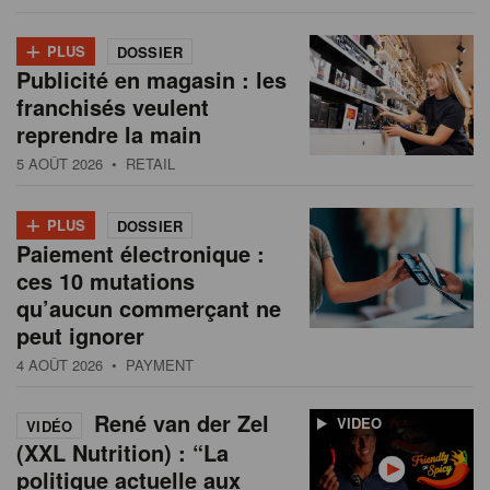
+
PLUS
DOSSIER
Publicité en magasin : les
franchisés veulent
reprendre la main
5 AOÛT 2026
• RETAIL
+
PLUS
DOSSIER
Paiement électronique :
ces 10 mutations
qu’aucun commerçant ne
peut ignorer
4 AOÛT 2026
• PAYMENT
René van der Zel
VIDEO
VIDÉO
(XXL Nutrition) : “La
politique actuelle aux