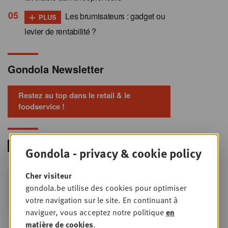
+
Les brumisateurs : gadget ou
PLUS
levier de rentabilité ?
Gondola Newsletter
Restez au top dans le retail & le
foodservice !
Gondola - privacy & cookie policy
Cher visiteur
Foodservice - Joint
MER
gondola.be utilise des cookies pour optimiser
9
business planning
votre navigation sur le site. En continuant à
SEPT
Intro to Negotiation: Succes aan de
naviguer, vous acceptez notre politique
en
onderhandelingstafel is geen toeval!
matière de cookies
.