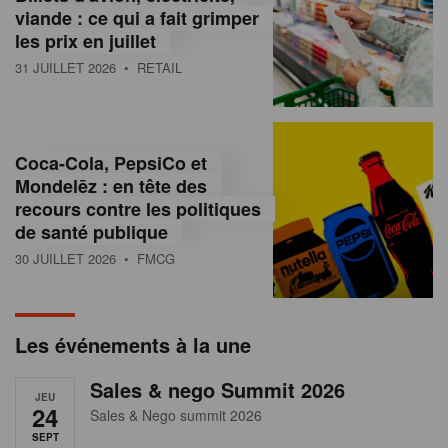
s
viande : ce qui a fait grimper
les prix en juillet
s
31 JUILLET 2026
• RETAIL
u
r
l
Coca-Cola, PepsiCo et
Mondelēz : en tête des
e
recours contre les politiques
r
de santé publique
30 JUILLET 2026
• FMCG
e
t
a
Les événements à la une
i
Sales & nego Summit 2026
JEU
l
24
Sales & Nego summit 2026
SEPT