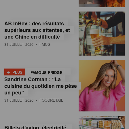
,
I
AB InBev : des résultats
n
supérieurs aux attentes, et
f
une Chine en difficulté
o
31 JUILLET 2026
• FMCG
r
m
+
PLUS
FAMOUS FRIDGE
a
Sandrine Corman : “La
cuisine du quotidien me pèse
t
un peu”
i
31 JUILLET 2026
• FOODRETAIL
o
n
Billets d'avion, électricité,