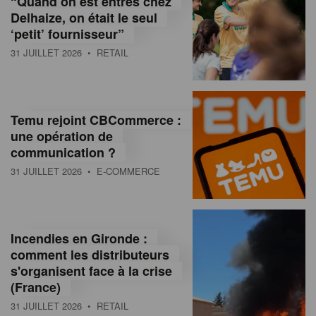
“Quand on est entrés chez
d
Delhaize, on était le seul
‘petit’ fournisseur”
o
31 JUILLET 2026
• RETAIL
l
a
M
Temu rejoint CBCommerce :
une opération de
a
communication ?
g
31 JUILLET 2026
• E-COMMERCE
a
z
Incendies en Gironde :
i
comment les distributeurs
n
s'organisent face à la crise
(France)
e
31 JUILLET 2026
• RETAIL