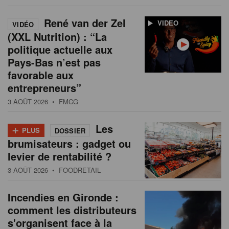
René van der Zel
VIDEO
VIDÉO
(XXL Nutrition) : “La
politique actuelle aux
Pays-Bas n’est pas
favorable aux
entrepreneurs”
3 AOÛT 2026
• FMCG
+
Les
PLUS
DOSSIER
brumisateurs : gadget ou
levier de rentabilité ?
3 AOÛT 2026
• FOODRETAIL
Incendies en Gironde :
comment les distributeurs
s'organisent face à la