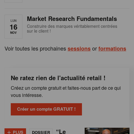
e
n
Market Research Fundamentals
B
LUN
16
Construire des marques véritablement centrées
sur le client !
e
NOV
l
Voir toutes les prochaines
or
sessions
formations
g
i
Ne ratez rien de l'actualité retail !
q
Créez un compte gratuit et faites-nous part de ce qui
u
vous intéresse.
e
Créer un compte GRATUIT !
+
“Le
PLUS
DOSSIER