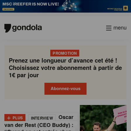
menu
PROMOTION
Prenez une longueur d’avance cet été !
Choisissez votre abonnement à partir de
1€ par jour
Abonnez-vous
G
Gondola
Gondola
academy
society
o
+
Oscar
PLUS
INTERVIEW
n
van der Rest (CEO Buddy) :