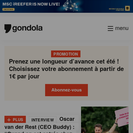
menu
PROMOTION
Prenez une longueur d’avance cet été !
Choisissez votre abonnement à partir de
1€ par jour
Abonnez-vous
G
Gondola
Gondola
academy
society
o
+
Oscar
PLUS
INTERVIEW
n
van der Rest (CEO Buddy) :