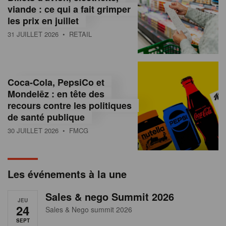
s
viande : ce qui a fait grimper
les prix en juillet
s
31 JUILLET 2026
• RETAIL
u
r
l
Coca-Cola, PepsiCo et
Mondelēz : en tête des
e
recours contre les politiques
r
de santé publique
30 JUILLET 2026
• FMCG
e
t
a
Les événements à la une
i
Sales & nego Summit 2026
JEU
l
24
Sales & Nego summit 2026
SEPT