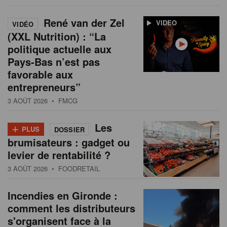
René van der Zel
VIDEO
VIDÉO
(XXL Nutrition) : “La
politique actuelle aux
Pays-Bas n’est pas
favorable aux
entrepreneurs”
3 AOÛT 2026
• FMCG
+
Les
PLUS
DOSSIER
brumisateurs : gadget ou
levier de rentabilité ?
3 AOÛT 2026
• FOODRETAIL
Incendies en Gironde :
comment les distributeurs
s'organisent face à la