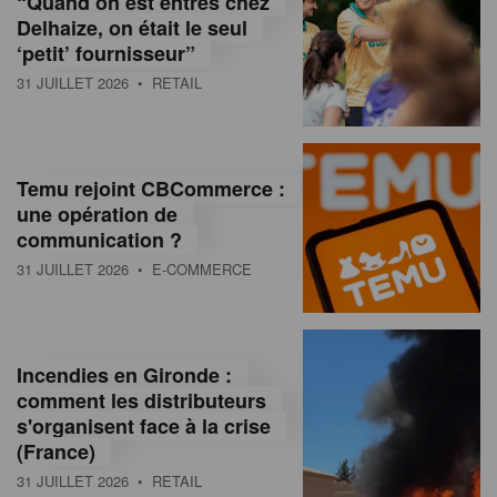
“Quand on est entrés chez
d
Delhaize, on était le seul
‘petit’ fournisseur”
o
31 JUILLET 2026
• RETAIL
l
a
M
Temu rejoint CBCommerce :
une opération de
a
communication ?
g
31 JUILLET 2026
• E-COMMERCE
a
z
Incendies en Gironde :
i
comment les distributeurs
n
s'organisent face à la crise
(France)
e
31 JUILLET 2026
• RETAIL