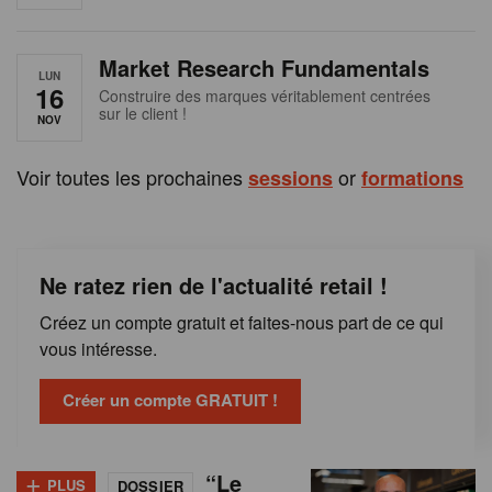
e
n
Market Research Fundamentals
B
LUN
16
Construire des marques véritablement centrées
sur le client !
e
NOV
l
Voir toutes les prochaines
or
sessions
formations
g
i
Ne ratez rien de l'actualité retail !
q
Créez un compte gratuit et faites-nous part de ce qui
u
vous intéresse.
e
Créer un compte GRATUIT !
+
“Le
PLUS
DOSSIER