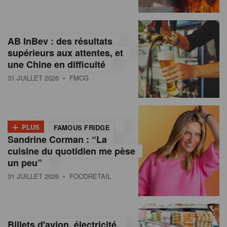
,
I
AB InBev : des résultats
n
supérieurs aux attentes, et
f
une Chine en difficulté
o
31 JUILLET 2026
• FMCG
r
m
+
PLUS
FAMOUS FRIDGE
a
Sandrine Corman : “La
cuisine du quotidien me pèse
t
un peu”
i
31 JUILLET 2026
• FOODRETAIL
o
n
Billets d'avion, électricité,