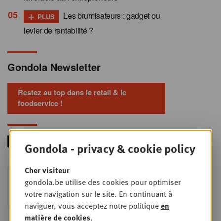
+
Les brumisateurs : gadget ou
PLUS
levier de rentabilité ?
Gondola Newsletter
Restez au top dans le retail & le
foodservice !
Gondola - privacy & cookie policy
Cher visiteur
Foodservice - Joint
MER
gondola.be utilise des cookies pour optimiser
9
business planning
votre navigation sur le site. En continuant à
SEPT
Intro to Negotiation: Succes aan de
naviguer, vous acceptez notre politique
en
onderhandelingstafel is geen toeval!
matière de cookies
.