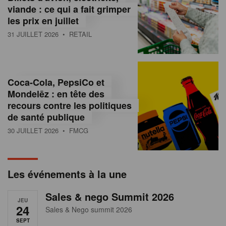
s
viande : ce qui a fait grimper
les prix en juillet
s
31 JUILLET 2026
• RETAIL
u
r
l
Coca-Cola, PepsiCo et
Mondelēz : en tête des
e
recours contre les politiques
r
de santé publique
30 JUILLET 2026
• FMCG
e
t
a
Les événements à la une
i
Sales & nego Summit 2026
JEU
l
24
Sales & Nego summit 2026
SEPT