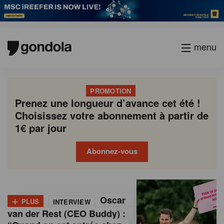
menu
PROMOTION
Prenez une longueur d’avance cet été !
Choisissez votre abonnement à partir de
1€ par jour
Abonnez-vous
G
Gondola
Gondola
academy
society
o
+
Oscar
PLUS
INTERVIEW
n
van der Rest (CEO Buddy) :