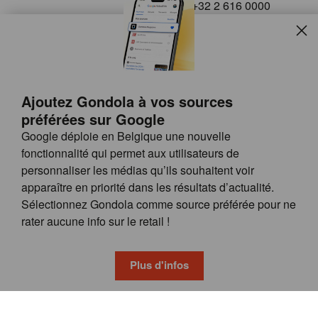
+32 2 616 0000
info@gondola.be
Slui
Follow us on
Ajoutez Gondola à vos sources
préférées sur Google
Google déploie en Belgique une nouvelle
fonctionnalité qui permet aux utilisateurs de
personnaliser les médias qu’ils souhaitent voir
apparaître en priorité dans les résultats d’actualité.
Site
© GONDOLA GROUP
Sélectionnez Gondola comme source préférée pour ne
by
FAQ
rater aucune info sur le retail !
wieni
POSSIBILITÉS DE PUBLICITÉ
CONDITIONS GÉNÉRALES
Plus d'infos
PRIVACY & COOKIE POLICY