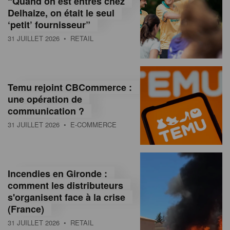
“Quand on est entrés chez
d
Delhaize, on était le seul
‘petit’ fournisseur”
o
31 JUILLET 2026
• RETAIL
l
a
M
Temu rejoint CBCommerce :
une opération de
a
communication ?
g
31 JUILLET 2026
• E-COMMERCE
a
z
Incendies en Gironde :
i
comment les distributeurs
n
s'organisent face à la crise
(France)
e
31 JUILLET 2026
• RETAIL