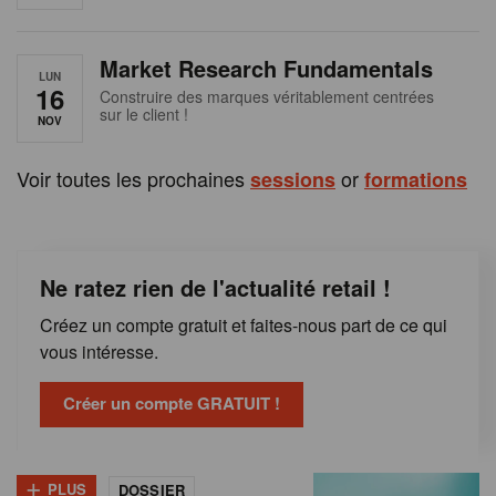
e
n
Market Research Fundamentals
B
LUN
16
Construire des marques véritablement centrées
sur le client !
e
NOV
l
Voir toutes les prochaines
or
sessions
formations
g
i
Ne ratez rien de l'actualité retail !
q
Créez un compte gratuit et faites-nous part de ce qui
u
vous intéresse.
e
Créer un compte GRATUIT !
+
PLUS
DOSSIER