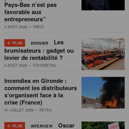
Pays-Bas n’est pas
favorable aux
entrepreneurs”
3 AOÛT 2026
• FMCG
+
Les
PLUS
DOSSIER
brumisateurs : gadget ou
levier de rentabilité ?
3 AOÛT 2026
• FOODRETAIL
Incendies en Gironde :
comment les distributeurs
s'organisent face à la
crise (France)
31 JUILLET 2026
• RETAIL
+
Oscar
PLUS
INTERVIEW