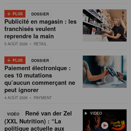
+
PLUS
DOSSIER
Publicité en magasin : les
franchisés veulent
reprendre la main
5 AOÛT 2026
• RETAIL
+
PLUS
DOSSIER
Paiement électronique :
ces 10 mutations
qu’aucun commerçant ne
peut ignorer
4 AOÛT 2026
• PAYMENT
René van der Zel
VIDEO
VIDÉO
(XXL Nutrition) : “La
politique actuelle aux