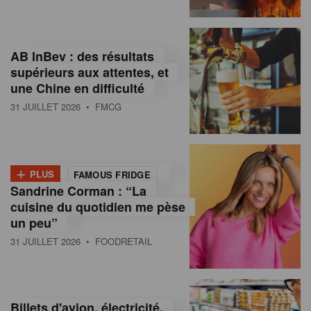
,
I
AB InBev : des résultats
n
supérieurs aux attentes, et
f
une Chine en difficulté
o
31 JUILLET 2026
• FMCG
r
m
+
PLUS
FAMOUS FRIDGE
a
Sandrine Corman : “La
cuisine du quotidien me pèse
t
un peu”
i
31 JUILLET 2026
• FOODRETAIL
o
n
Billets d'avion, électricité,