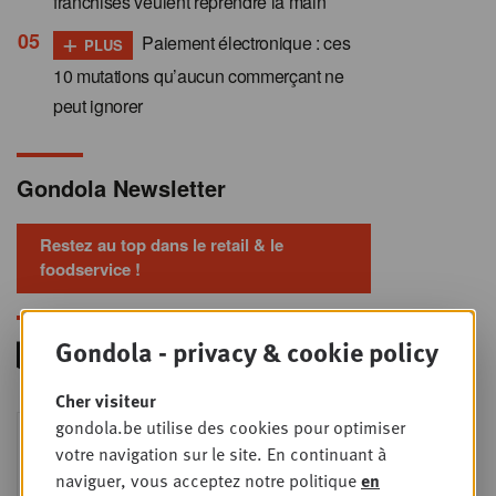
franchisés veulent reprendre la main
+
Paiement électronique : ces
PLUS
10 mutations qu’aucun commerçant ne
peut ignorer
Gondola Newsletter
Restez au top dans le retail & le
foodservice !
Gondola - privacy & cookie policy
Cher visiteur
Foodservice - Joint
gondola.be utilise des cookies pour optimiser
MER
9
business planning
votre navigation sur le site. En continuant à
naviguer, vous acceptez notre politique
en
SEPT
Intro to Negotiation: Succes aan de