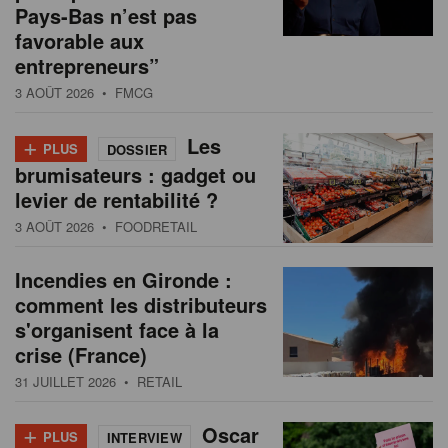
Pays-Bas n’est pas
favorable aux
entrepreneurs”
3 AOÛT 2026
• FMCG
+
Les
PLUS
DOSSIER
brumisateurs : gadget ou
levier de rentabilité ?
3 AOÛT 2026
• FOODRETAIL
Incendies en Gironde :
comment les distributeurs
s'organisent face à la
crise (France)
31 JUILLET 2026
• RETAIL
+
Oscar
PLUS
INTERVIEW