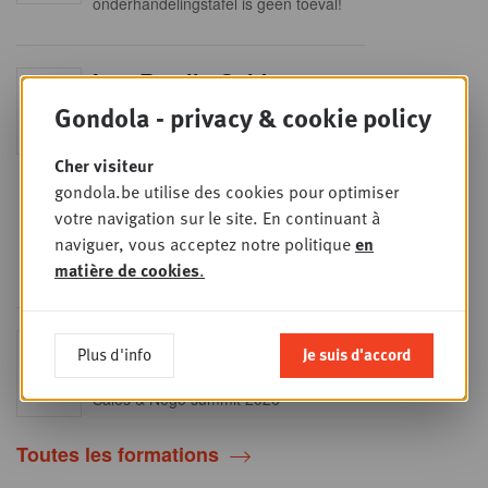
onderhandelingstafel is geen toeval!
Into Retail - Sold out
MAR
15
Gondola - privacy & cookie policy
Ne manquez pas cette occasion
unique de comprendre en profondeur
SEPT
le paysage du retail belge. Dans cette
mise à jour essentielle, vous
Cher visiteur
découvrirez les stratégies des
gondola.be utilise des cookies pour optimiser
principaux retailers alimentaires,
obtiendrez une vision claire du profil
votre navigation sur le site. En continuant à
des shoppers et recueillerez des
naviguer, vous acceptez notre politique
en
insights indispensables dans un
secteur en plein
matière de cookies
.
Sales & nego Summit
Plus d'info
Je suis d'accord
JEU
24
2026
SEPT
Sales & Nego summit 2026
Toutes les formations