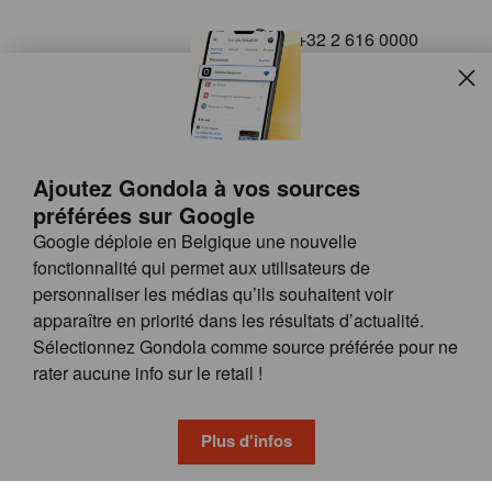
+32 2 616 0000
info@gondola.be
Slui
Follow us on
Ajoutez Gondola à vos sources
préférées sur Google
Google déploie en Belgique une nouvelle
fonctionnalité qui permet aux utilisateurs de
personnaliser les médias qu’ils souhaitent voir
apparaître en priorité dans les résultats d’actualité.
Site
© GONDOLA GROUP
Sélectionnez Gondola comme source préférée pour ne
by
FAQ
rater aucune info sur le retail !
wieni
POSSIBILITÉS DE PUBLICITÉ
CONDITIONS GÉNÉRALES
Plus d'infos
PRIVACY & COOKIE POLICY