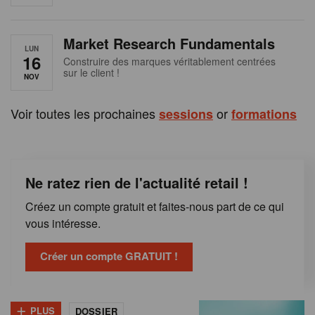
e
n
Market Research Fundamentals
B
LUN
16
Construire des marques véritablement centrées
sur le client !
e
NOV
l
Voir toutes les prochaines
or
sessions
formations
g
i
Ne ratez rien de l'actualité retail !
q
Créez un compte gratuit et faites-nous part de ce qui
u
vous intéresse.
e
Créer un compte GRATUIT !
+
PLUS
DOSSIER