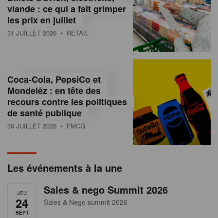
s
viande : ce qui a fait grimper
les prix en juillet
s
31 JUILLET 2026
• RETAIL
u
r
l
Coca-Cola, PepsiCo et
Mondelēz : en tête des
e
recours contre les politiques
r
de santé publique
30 JUILLET 2026
• FMCG
e
t
a
Les événements à la une
i
Sales & nego Summit 2026
JEU
l
24
Sales & Nego summit 2026
SEPT