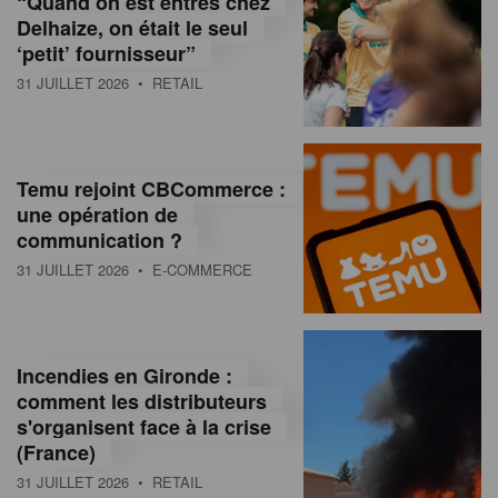
“Quand on est entrés chez
d
Delhaize, on était le seul
‘petit’ fournisseur”
o
31 JUILLET 2026
• RETAIL
l
a
M
Temu rejoint CBCommerce :
une opération de
a
communication ?
g
31 JUILLET 2026
• E-COMMERCE
a
z
Incendies en Gironde :
i
comment les distributeurs
n
s'organisent face à la crise
(France)
e
31 JUILLET 2026
• RETAIL