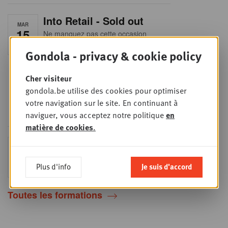
Into Retail - Sold out
MAR
15
Ne manquez pas cette occasion
unique de comprendre en profondeur
SEPT
le paysage du retail belge. Dans cette
Gondola - privacy & cookie policy
mise à jour essentielle, vous
découvrirez les stratégies des
principaux retailers alimentaires,
Cher visiteur
obtiendrez une vision claire du profil
gondola.be utilise des cookies pour optimiser
des shoppers et recueillerez des
insights indispensables dans un
votre navigation sur le site. En continuant à
secteur en plein
naviguer, vous acceptez notre politique
en
matière de cookies
.
Sales & nego Summit
JEU
24
2026
Plus d'info
Je suis d'accord
SEPT
Sales & Nego summit 2026
Toutes les formations