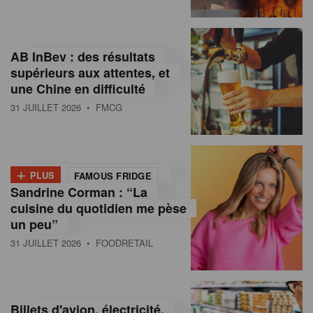
,
I
AB InBev : des résultats
n
supérieurs aux attentes, et
f
une Chine en difficulté
o
31 JUILLET 2026
• FMCG
r
m
+
PLUS
FAMOUS FRIDGE
a
Sandrine Corman : “La
cuisine du quotidien me pèse
t
un peu”
i
31 JUILLET 2026
• FOODRETAIL
o
n
Billets d'avion, électricité,