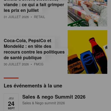
s
viande : ce qui a fait grimper
les prix en juillet
s
31 JUILLET 2026
• RETAIL
u
r
l
Coca-Cola, PepsiCo et
Mondelēz : en tête des
e
recours contre les politiques
r
de santé publique
30 JUILLET 2026
• FMCG
e
t
a
Les événements à la une
i
Sales & nego Summit 2026
JEU
l
24
Sales & Nego summit 2026
SEPT