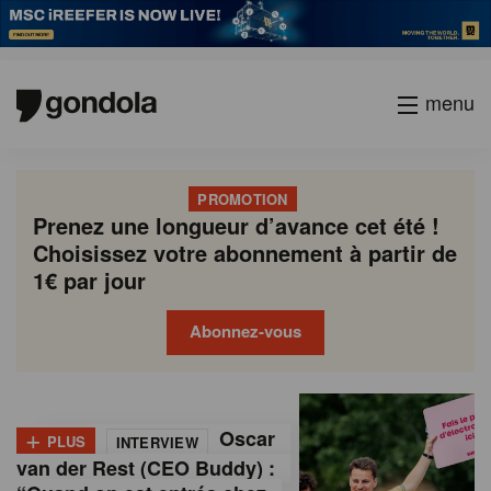
menu
PROMOTION
Prenez une longueur d’avance cet été !
Choisissez votre abonnement à partir de
1€ par jour
Abonnez-vous
G
Gondola
Gondola
academy
society
o
+
Oscar
PLUS
INTERVIEW
n
van der Rest (CEO Buddy) :