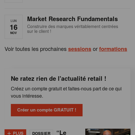
e
n
Market Research Fundamentals
B
LUN
16
Construire des marques véritablement centrées
sur le client !
e
NOV
l
Voir toutes les prochaines
or
sessions
formations
g
i
Ne ratez rien de l'actualité retail !
q
Créez un compte gratuit et faites-nous part de ce qui
u
vous intéresse.
e
Créer un compte GRATUIT !
+
“Le
PLUS
DOSSIER