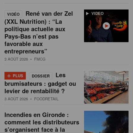
René van der Zel
VIDEO
VIDÉO
(XXL Nutrition) : “La
politique actuelle aux
Pays-Bas n’est pas
favorable aux
entrepreneurs”
3 AOÛT 2026
• FMCG
+
Les
PLUS
DOSSIER
brumisateurs : gadget ou
levier de rentabilité ?
3 AOÛT 2026
• FOODRETAIL
Incendies en Gironde :
comment les distributeurs
s'organisent face à la