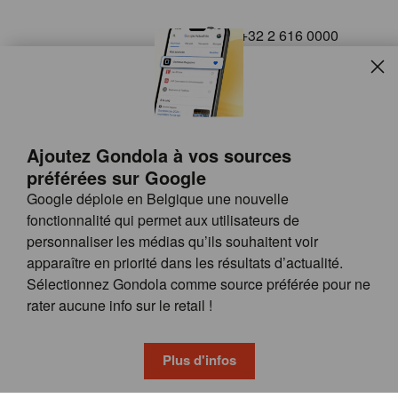
+32 2 616 0000
info@gondola.be
Slui
Follow us on
Ajoutez Gondola à vos sources
préférées sur Google
Google déploie en Belgique une nouvelle
fonctionnalité qui permet aux utilisateurs de
personnaliser les médias qu’ils souhaitent voir
apparaître en priorité dans les résultats d’actualité.
Site
© GONDOLA GROUP
Sélectionnez Gondola comme source préférée pour ne
by
FAQ
rater aucune info sur le retail !
wieni
POSSIBILITÉS DE PUBLICITÉ
CONDITIONS GÉNÉRALES
Plus d'infos
PRIVACY & COOKIE POLICY